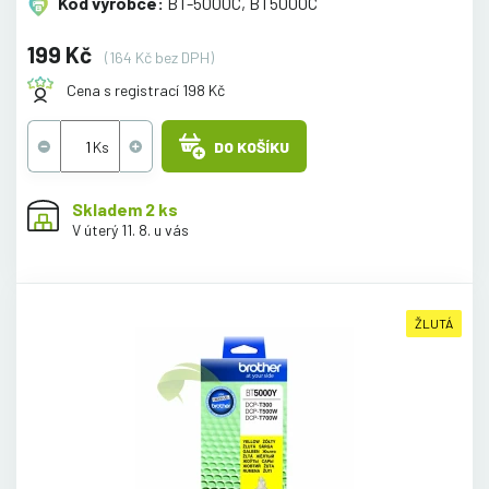
Kód výrobce:
BT-5000C, BT5000C
199 Kč
(164 Kč bez DPH)
Cena s registrací 198 Kč
DO KOŠÍKU
Skladem 2 ks
V úterý 11. 8. u vás
ŽLUTÁ