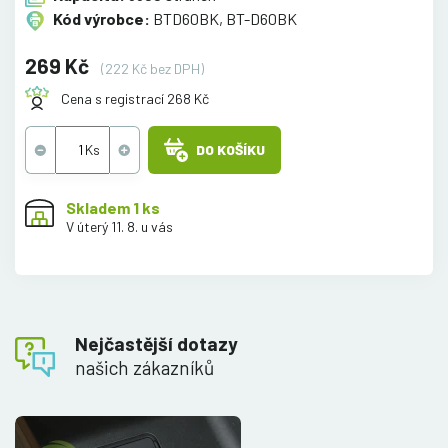
Kód výrobce:
BTD60BK, BT-D60BK
269 Kč
(222 Kč bez DPH)
Cena s registrací 268 Kč
DO KOŠÍKU
Skladem 1 ks
V úterý 11. 8. u vás
Nejčastější dotazy
našich zákazníků