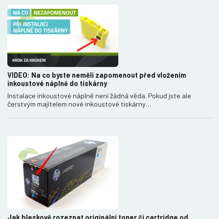
VIDEO: Na co byste neměli zapomenout před vložením
inkoustové náplně do tiskárny
Instalace inkoustové náplně není žádná věda. Pokud jste ale
čerstvým majitelem nové inkoustové tiskárny…
Jak bleskově rozeznat originální toner či cartridge od