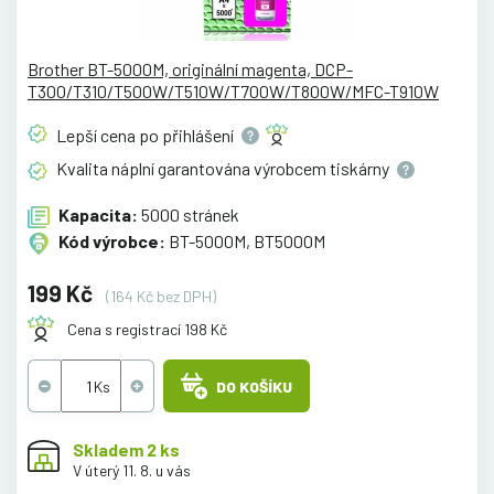
Brother BT-5000M, originální magenta, DCP-
T300/T310/T500W/T510W/T700W/T800W/MFC-T910W
Lepší cena po
přihlášení
Kvalita náplní garantována výrobcem
tiskárny
Kapacita:
5000 stránek
Kód výrobce:
BT-5000M, BT5000M
199 Kč
(164 Kč bez DPH)
Cena s registrací 198 Kč
DO KOŠÍKU
Skladem 2 ks
V úterý 11. 8. u vás