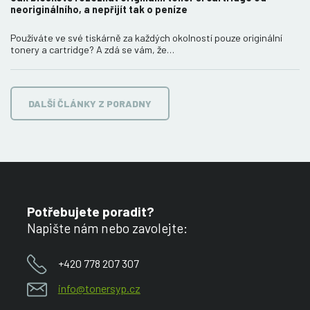
neoriginálního, a nepřijít tak o peníze
Používáte ve své tiskárně za každých okolností pouze originální
tonery a cartridge? A zdá se vám, že…
DALŠÍ ČLÁNKY Z PORADNY
Potřebujete poradit?
Napište nám nebo zavolejte:
+420 778 207 307
info@tonersyp.cz