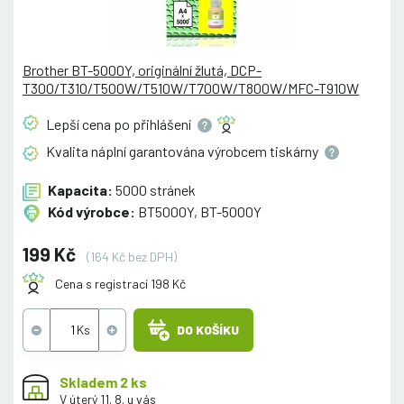
Brother BT-5000Y, originální žlutá, DCP-
T300/T310/T500W/T510W/T700W/T800W/MFC-T910W
Lepší cena po
přihlášení
Kvalita náplní garantována výrobcem
tiskárny
Kapacita:
5000 stránek
Kód výrobce:
BT5000Y, BT-5000Y
199 Kč
(164 Kč bez DPH)
Cena s registrací 198 Kč
DO KOŠÍKU
Skladem 2 ks
V úterý 11. 8. u vás