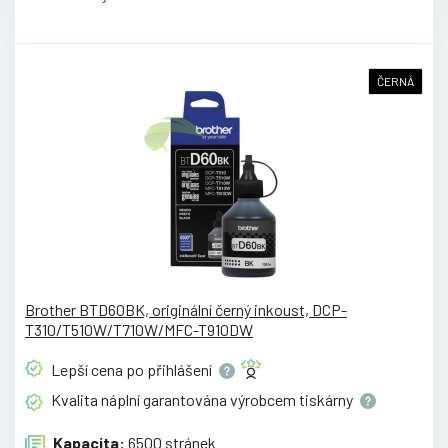
ČERNÁ
Brother BTD60BK, originální černý inkoust, DCP-
T310/T510W/T710W/MFC-T910DW
Lepší cena po
přihlášení
Kvalita náplní garantována výrobcem
tiskárny
Kapacita:
6500 stránek