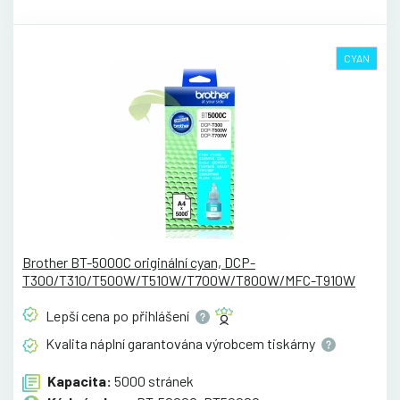
CYAN
Brother BT-5000C originální cyan, DCP-
T300/T310/T500W/T510W/T700W/T800W/MFC-T910W
Lepší cena po
přihlášení
Kvalita náplní garantována výrobcem
tiskárny
Kapacita:
5000 stránek