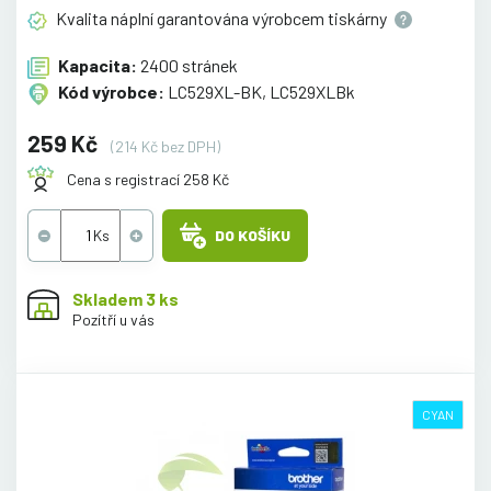
Kvalita náplní garantována výrobcem
tiskárny
Kapacita:
2400 stránek
Kód výrobce:
LC529XL-BK, LC529XLBk
259 Kč
(214 Kč bez DPH)
Cena s registrací 258 Kč
DO KOŠÍKU
Skladem 3 ks
Pozítří u vás
CYAN