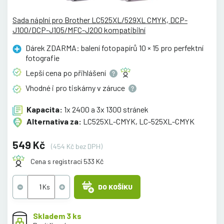
Sada náplní pro Brother LC525XL/529XL CMYK, DCP-
J100/DCP-J105/MFC-J200 kompatibilní
Dárek ZDARMA: balení fotopapírů 10 × 15 pro perfektní
fotografie
Lepší cena po
přihlášení
Vhodné i pro tiskárny v
záruce
Kapacita:
1x 2400 a 3x 1300 stránek
Alternativa za:
LC525XL-CMYK, LC-525XL-CMYK
549 Kč
(454 Kč bez DPH)
Cena s registrací 533 Kč
DO KOŠÍKU
Skladem 3 ks