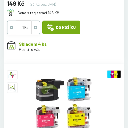
149 Kč
(123 Kč bez DPH)
Cena s registrací 145 Kč
DO KOŠÍKU
Skladem 4 ks
Pozítří u vás
CMYK