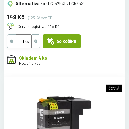
Alternativa za:
LC-525XL, LC525XL
149 Kč
(123 Kč bez DPH)
Cena s registrací 145 Kč
DO KOŠÍKU
Skladem 4 ks
Pozítří u vás
ČERNÁ