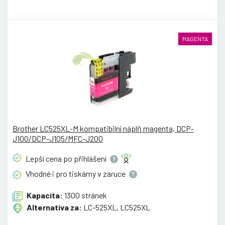
MAGENTA
Brother LC525XL-M kompatibilní náplň magenta, DCP-
J100/DCP-J105/MFC-J200
Lepší cena po
přihlášení
Vhodné i pro tiskárny v
záruce
Kapacita:
1300 stránek
Alternativa za:
LC-525XL, LC525XL