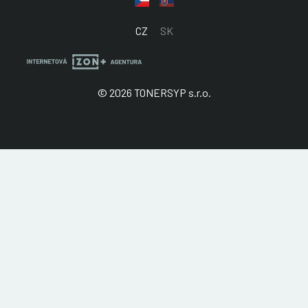
CZ
SK
© 2026 TONERSYP s.r.o.