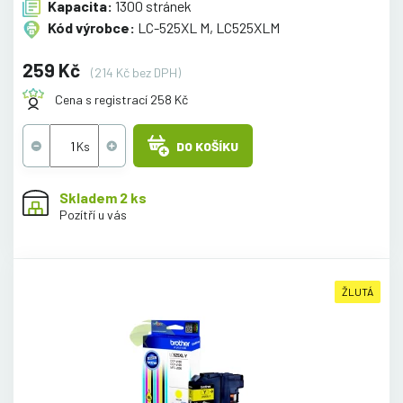
Kapacita:
1300 stránek
Kód výrobce:
LC-525XL M, LC525XLM
259 Kč
(214 Kč bez DPH)
Cena s registrací 258 Kč
DO KOŠÍKU
Skladem 2 ks
Pozítří u vás
ŽLUTÁ