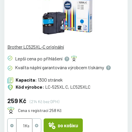
Brother LC525XL-C originální
Lepší cena po
přihlášení
Kvalita náplní garantována výrobcem
tiskárny
Kapacita:
1300 stránek
Kód výrobce:
LC-525XL C, LC525XLC
259 Kč
(214 Kč bez DPH)
Cena s registrací 258 Kč
DO KOŠÍKU