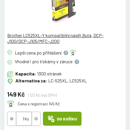
Brother LC525XL-Y kompatibilní náplň žlutá, DCP-
J100/DCP-J105/MFC-J200
Lepší cena po
přihlášení
Vhodné i pro tiskárny v
záruce
Kapacita:
1300 stránek
Alternativa za:
LC-525XL, LC525XL
149 Kč
(123 Kč bez DPH)
Cena s registrací 145 Kč
DO KOŠÍKU