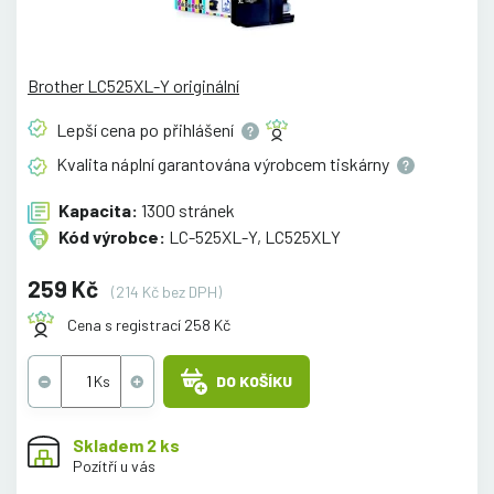
Brother LC525XL-Y originální
Lepší cena po
přihlášení
Kvalita náplní garantována výrobcem
tiskárny
Kapacita:
1300 stránek
Kód výrobce:
LC-525XL-Y, LC525XLY
259 Kč
(214 Kč bez DPH)
Cena s registrací 258 Kč
DO KOŠÍKU
Skladem 2 ks
Pozítří u vás