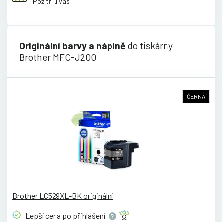
Pozítří u vás
Originální barvy a náplně
do tiskárny
Brother MFC-J200
ČERNÁ
Brother LC529XL-BK originální
Lepší cena po
přihlášení