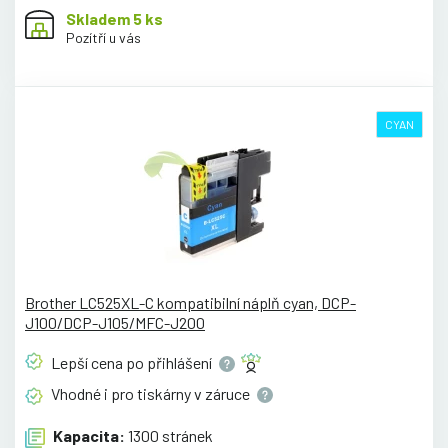
Skladem 5 ks
Pozítří u vás
CYAN
Brother LC525XL-C kompatibilní náplň cyan, DCP-
J100/DCP-J105/MFC-J200
Lepší cena po
přihlášení
Vhodné i pro tiskárny v
záruce
Kapacita:
1300 stránek