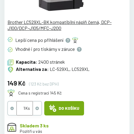
Brother LC529XL-BK kompatibilní náplň černá, DCP-
J100/DCP-J105/MFC-J200
Lepší cena po
přihlášení
Vhodné i pro tiskárny v
záruce
Kapacita:
2400 stránek
Alternativa za:
LC-529XL, LC529XL
149 Kč
(123 Kč bez DPH)
Cena s registrací 145 Kč
DO KOŠÍKU
Skladem 3 ks
Pozítří u vás