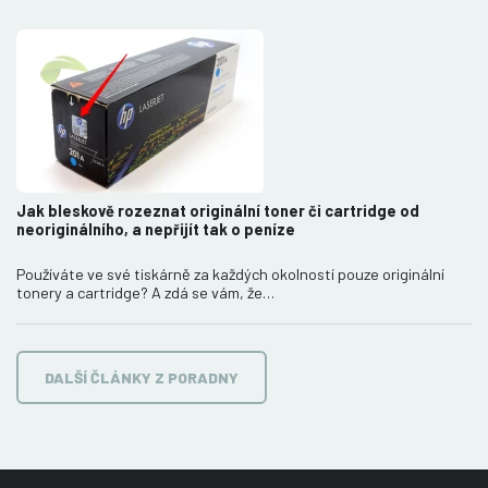
Jak bleskově rozeznat originální toner či cartridge od
neoriginálního, a nepřijít tak o peníze
Používáte ve své tiskárně za každých okolností pouze originální
tonery a cartridge? A zdá se vám, že…
DALŠÍ ČLÁNKY Z PORADNY