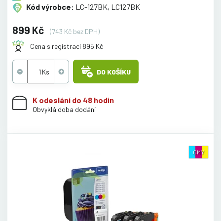
Kód výrobce:
LC-127BK, LC127BK
899 Kč
(743 Kč bez DPH)
Cena s registrací 895 Kč
DO KOŠÍKU
K odeslání do 48 hodin
Obvyklá doba dodání
CMY