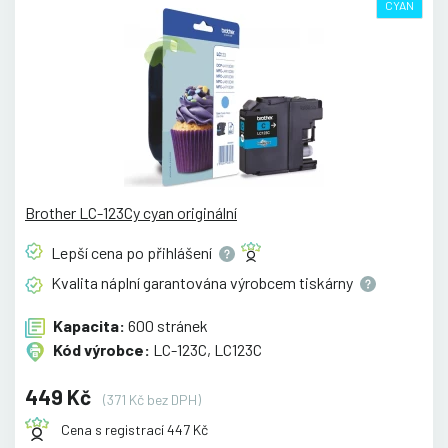
CYAN
Brother LC-123Cy cyan originální
Lepší cena po
přihlášení
Kvalita náplní garantována výrobcem
tiskárny
Kapacita:
600 stránek
Kód výrobce:
LC-123C, LC123C
449 Kč
(371 Kč bez DPH)
Cena s registrací 447 Kč