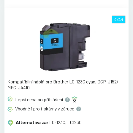
CYAN
Kompatibilní náplň pro Brother LC-123C cyan, DCP-J152/
MFC-J4410
Lepší cena po
přihlášení
Vhodné i pro tiskárny v
záruce
Alternativa za:
LC-123C, LC123C