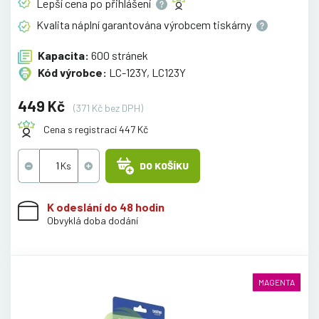
Lepší cena po
přihlášení
Kvalita náplní garantována výrobcem
tiskárny
Kapacita:
600 stránek
Kód výrobce:
LC-123Y, LC123Y
449 Kč
(371 Kč bez DPH)
Cena s registrací 447 Kč
DO KOŠÍKU
K odeslání do 48 hodin
Obvyklá doba dodání
MAGENTA