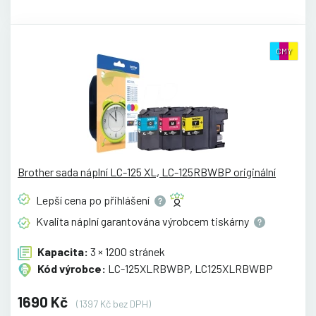
CMY
Brother sada náplní LC-125 XL, LC-125RBWBP originální
Lepší cena po
přihlášení
Kvalita náplní garantována výrobcem
tiskárny
Kapacita:
3 × 1200 stránek
Kód výrobce:
LC-125XLRBWBP, LC125XLRBWBP
1690 Kč
(1397 Kč bez DPH)