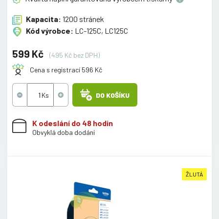
Kapacita:
1200 stránek
Kód výrobce:
LC-125C, LC125C
599 Kč
(495 Kč bez DPH)
Cena s registrací 596 Kč
DO KOŠÍKU
K odeslání do 48 hodin
Obvyklá doba dodání
ŽLUTÁ