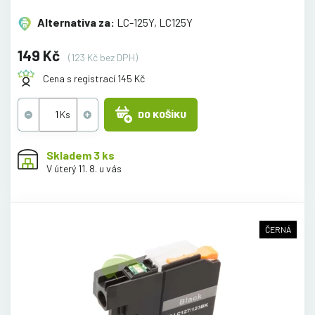
Alternativa za:
LC-125Y, LC125Y
149 Kč
(123 Kč bez DPH)
Cena s registrací 145 Kč
DO KOŠÍKU
Skladem 3 ks
V úterý 11. 8. u vás
ČERNÁ