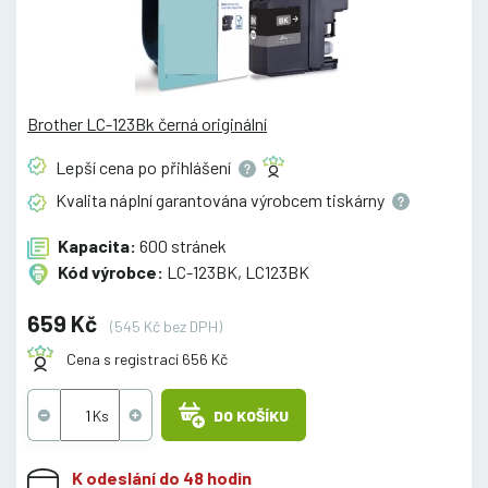
Brother LC-123Bk černá originální
Lepší cena po
přihlášení
Kvalita náplní garantována výrobcem
tiskárny
Kapacita:
600 stránek
Kód výrobce:
LC-123BK, LC123BK
659 Kč
(545 Kč bez DPH)
Cena s registrací 656 Kč
DO KOŠÍKU
K odeslání do 48 hodin