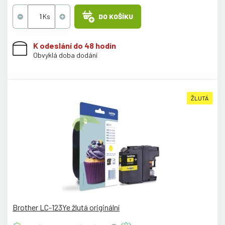
DO KOŠÍKU
K odeslání do 48 hodin
Obvyklá doba dodání
ŽLUTÁ
Brother LC-123Ye žlutá originální