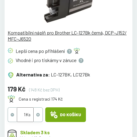
Kompatibilní náplň pro Brother LC-127Bk černá, DCP-J152/
MFC-J6520
Lepší cena po
přihlášení
Vhodné i pro tiskárny v
záruce
Alternativa za:
LC-127BK, LC127Bk
179 Kč
(148 Kč bez DPH)
Cena s registrací 174 Kč
DO KOŠÍKU
Skladem 3 ks