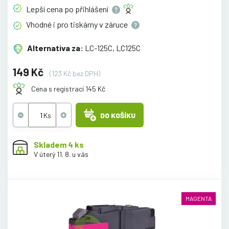
Lepší cena po
přihlášení
Vhodné i pro tiskárny v
záruce
Alternativa za:
LC-125C, LC125C
149 Kč
(123 Kč bez DPH)
Cena s registrací 145 Kč
DO KOŠÍKU
Skladem 4 ks
V úterý 11. 8. u vás
MAGENTA