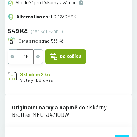
Vhodné i pro tiskárny v
záruce
Alternativa za:
LC-123CMYK
549 Kč
(454 Kč bez DPH)
Cena s registrací 533 Kč
DO KOŠÍKU
Skladem 2 ks
V úterý 11. 8. u vás
Originální barvy a náplně
do tiskárny
Brother MFC-J4710DW