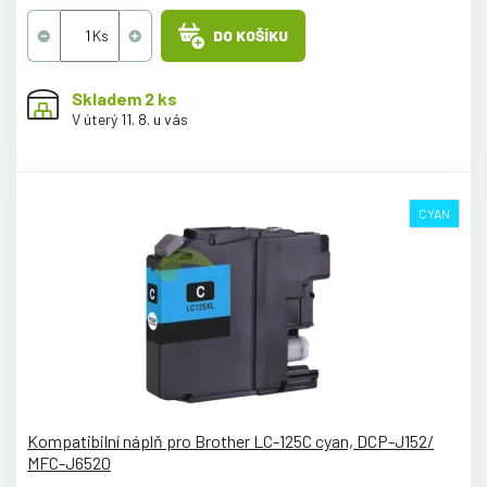
DO KOŠÍKU
Skladem 2 ks
V úterý 11. 8. u vás
CYAN
Kompatibilní náplň pro Brother LC-125C cyan, DCP-J152/
MFC-J6520