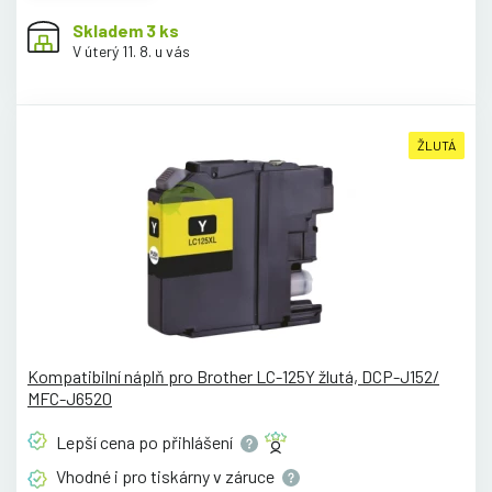
Skladem 3 ks
V úterý 11. 8. u vás
ŽLUTÁ
Kompatibilní náplň pro Brother LC-125Y žlutá, DCP-J152/
MFC-J6520
Lepší cena po
přihlášení
Vhodné i pro tiskárny v
záruce