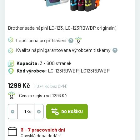
Brother sada náplní LC-123, LC-123RBWBP originální
Lepší cena po
přihlášení
Kvalita náplní garantována výrobcem
tiskárny
Kapacita:
3 × 600 stránek
Kód výrobce:
LC-123RBWBP, LC123RBWBP
1299 Kč
(1074 Kč bez DPH)
Cena s registrací 1293 Kč
DO KOŠÍKU
3 - 7 pracovních dní
Obvyklá doba dodání