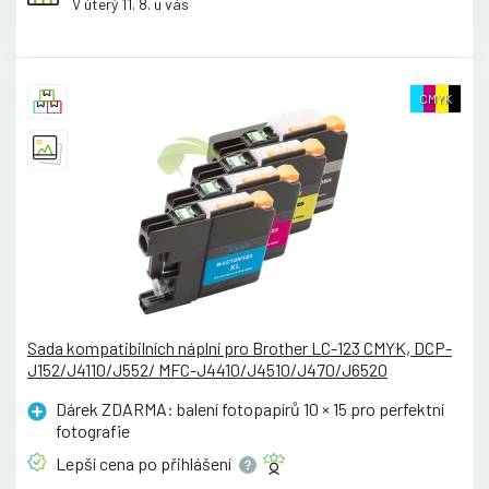
V úterý 11. 8. u vás
CMYK
Sada kompatibilních náplní pro Brother LC-123 CMYK, DCP-
J152/J4110/J552/ MFC-J4410/J4510/J470/J6520
Dárek ZDARMA: balení fotopapírů 10 × 15 pro perfektní
fotografie
Lepší cena po
přihlášení