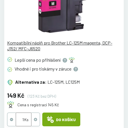
Kompatibilní náplň pro Brother LC-125M magenta, DCP-
J152/ MFC-J6520
Lepší cena po
přihlášení
Vhodné i pro tiskárny v
záruce
Alternativa za:
LC-125M, LC125M
149 Kč
(123 Kč bez DPH)
Cena s registrací 145 Kč
DO KOŠÍKU