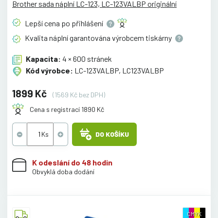
Brother sada náplní LC-123, LC-123VALBP originální
Lepší cena po
přihlášení
Kvalita náplní garantována výrobcem
tiskárny
Kapacita:
4 × 600 stránek
Kód výrobce:
LC-123VALBP, LC123VALBP
1899 Kč
(1569 Kč bez DPH)
Cena s registrací 1890 Kč
DO KOŠÍKU
K odeslání do 48 hodin
Obvyklá doba dodání
CMYK