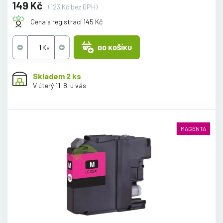
149 Kč
(123 Kč bez DPH)
Cena s registrací 145 Kč
DO KOŠÍKU
Skladem 2 ks
V úterý 11. 8. u vás
MAGENTA