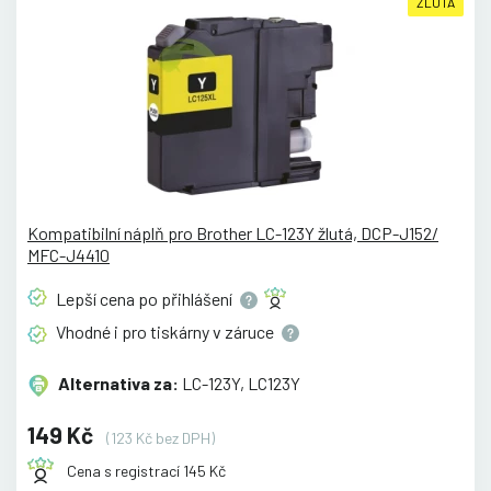
ŽLUTÁ
Kompatibilní náplň pro Brother LC-123Y žlutá, DCP-J152/
MFC-J4410
Lepší cena po
přihlášení
Vhodné i pro tiskárny v
záruce
Alternativa za:
LC-123Y, LC123Y
149 Kč
(123 Kč bez DPH)
Cena s registrací 145 Kč