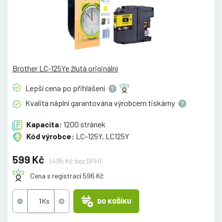
Brother LC-125Ye žlutá originální
Lepší cena po
přihlášení
Kvalita náplní garantována výrobcem
tiskárny
Kapacita:
1200 stránek
Kód výrobce:
LC-125Y, LC125Y
599 Kč
(495 Kč bez DPH)
Cena s registrací 596 Kč
DO KOŠÍKU