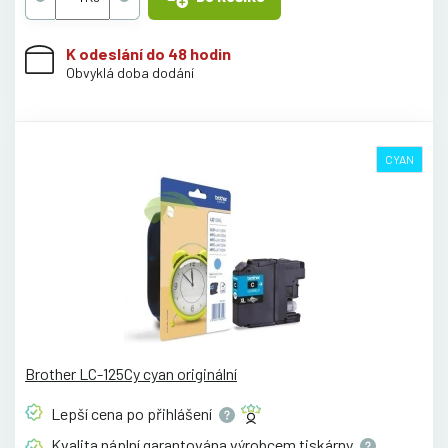
K odeslání do 48 hodin
Obvyklá doba dodání
CYAN
Brother LC-125Cy cyan originální
Lepší cena po
přihlášení
Kvalita náplní garantována výrobcem
tiskárny