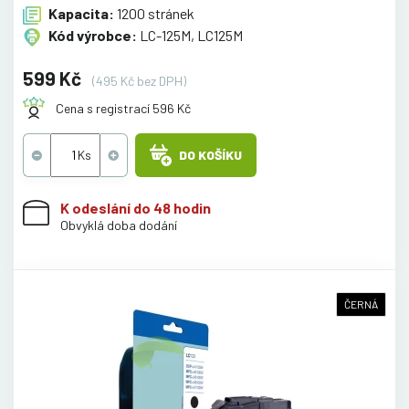
Kapacita:
1200 stránek
Kód výrobce:
LC-125M, LC125M
599 Kč
(495 Kč bez DPH)
Cena s registrací 596 Kč
DO KOŠÍKU
K odeslání do 48 hodin
Obvyklá doba dodání
ČERNÁ