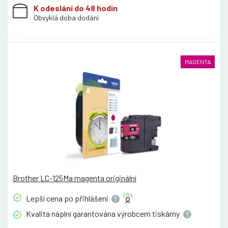
K odeslání do 48 hodin
Obvyklá doba dodání
MAGENTA
Brother LC-125Ma magenta originální
Lepší cena po
přihlášení
Kvalita náplní garantována výrobcem
tiskárny