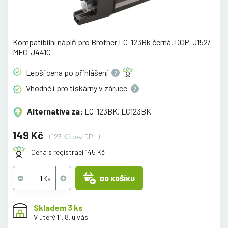
Kompatibilní náplň pro Brother LC-123Bk černá, DCP-J152/
MFC-J4410
Lepší cena po
přihlášení
Vhodné i pro tiskárny v
záruce
Alternativa za:
LC-123BK, LC123BK
149 Kč
(123 Kč bez DPH)
Cena s registrací 145 Kč
DO KOŠÍKU
Skladem 3 ks
V úterý 11. 8. u vás