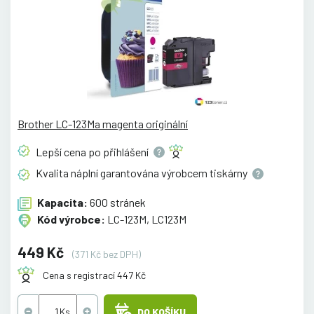
Brother LC-123Ma magenta originální
Lepší cena po
přihlášení
Kvalita náplní garantována výrobcem
tiskárny
Kapacita:
600 stránek
Kód výrobce:
LC-123M, LC123M
449 Kč
(371 Kč bez DPH)
Cena s registrací 447 Kč
DO KOŠÍKU