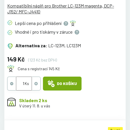
Kompatibilní náplň pro Brother LC-123M magenta, DCP-
J152/ MFC-J4410
Lepší cena po
přihlášení
Vhodné i pro tiskárny v
záruce
Alternativa za:
LC-123M, LC123M
149 Kč
(123 Kč bez DPH)
Cena s registrací 145 Kč
DO KOŠÍKU
Skladem 2 ks
V úterý 11. 8. u vás