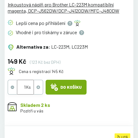
Inkoustová náplň pro Brother LC-223M kompatibilní
magenta, DCP-J562DW/DCP-J4120DW/MFC-J480DW
Lepší cena po
přihlášení
Vhodné i pro tiskárny v
záruce
Alternativa za:
LC-223M, LC223M
149 Kč
(123 Kč bez DPH)
Cena s registrací 145 Kč
DO KOŠÍKU
Skladem 2 ks
Pozítří u vás
ŽLUTÁ