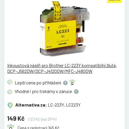
Inkoustová náplň pro Brother LC-223Y kompatibilní žlutá,
DCP-J562DW/DCP-J4120DW/MFC-J480DW
Lepší cena po
přihlášení
Vhodné i pro tiskárny v
záruce
Alternativa za:
LC-223Y, LC223Y
149 Kč
(123 Kč bez DPH)
Cena s registrací 145 Kč