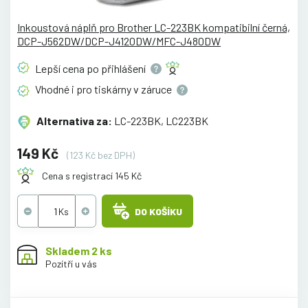
Inkoustová náplň pro Brother LC-223BK kompatibilní černá,
DCP-J562DW/DCP-J4120DW/MFC-J480DW
Lepší cena po
přihlášení
Vhodné i pro tiskárny v
záruce
Alternativa za:
LC-223BK, LC223BK
149 Kč
(123 Kč bez DPH)
Cena s registrací 145 Kč
DO KOŠÍKU
Skladem 2 ks
Pozítří u vás