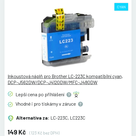
CYAN
Inkoustová náplň pro Brother LC-223C kompatibilní cyan,
DCP-J562DW/DCP-J4120DW/MFC-J480DW
Lepší cena po
přihlášení
Vhodné i pro tiskárny v
záruce
Alternativa za:
LC-223C, LC223C
149 Kč
(123 Kč bez DPH)