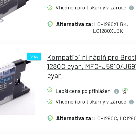
Vhodné i pro tiskárny v
záruce
Alternativa za:
LC-1280XLBK,
LC1280XLBK
Kompatibilní náplň pro Brot
CYAN
1280C cyan, MFC-J5910/J69
cyan
Lepší cena po
přihlášení
Vhodné i pro tiskárny v
záruce
Alternativa za:
LC-1280C, LC128