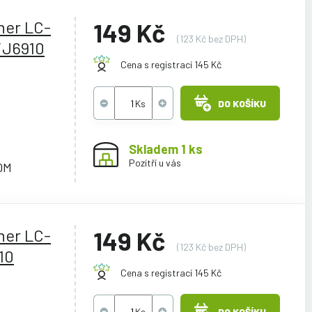
her LC-
149 Kč
(123 Kč bez DPH)
/J6910
Cena s registrací 145 Kč
DO KOŠÍKU
Skladem 1 ks
Pozítří u vás
0M
her LC-
149 Kč
(123 Kč bez DPH)
10
Cena s registrací 145 Kč
DO KOŠÍKU