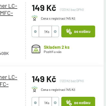
her LC-
149 Kč
(123 Kč bez DPH)
/MFC-
Cena s registrací 145 Kč
DO KOŠÍKU
Skladem 2 ks
Pozítří u vás
40BK
her LC-
149 Kč
(123 Kč bez DPH)
MFC-
Cena s registrací 145 Kč
DO KOŠÍKU