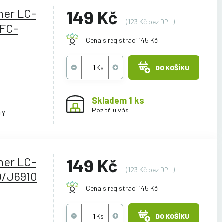
her LC-
149 Kč
(123 Kč bez DPH)
MFC-
Cena s registrací 145 Kč
DO KOŠÍKU
Skladem 1 ks
Pozítří u vás
0Y
her LC-
149 Kč
(123 Kč bez DPH)
0/J6910
Cena s registrací 145 Kč
DO KOŠÍKU