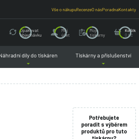
Vše o nákupu
Recenze
O nás
Poradna
Kontakty
Opakovat
Můj
Moje
Košík
objednávku
účet
tiskárny
0 Kč
Náhradní díly do tiskáren
Tiskárny a příslušenství
Potřebujete
poradit s výběrem
produktů pro tuto
tiskárnu?