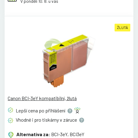
V pondělí 10. 8. u vás
ŽLUTÁ
Canon BCI-3eY kompatibilní, žlutá
Lepší cena po
přihlášení
Vhodné i pro tiskárny v
záruce
Alternativa za:
BCI-3eY, BCI3eY