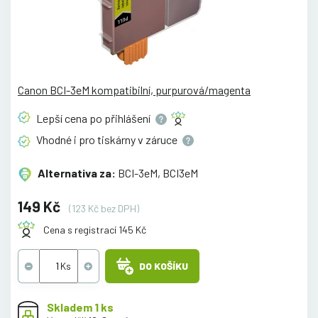
Canon BCI-3eM kompatibilní, purpurová/magenta
Lepší cena po
přihlášení
Vhodné i pro tiskárny v
záruce
Alternativa za:
BCI-3eM, BCI3eM
149 Kč
(123 Kč bez DPH)
Cena s registrací 145 Kč
DO KOŠÍKU
Skladem 1 ks