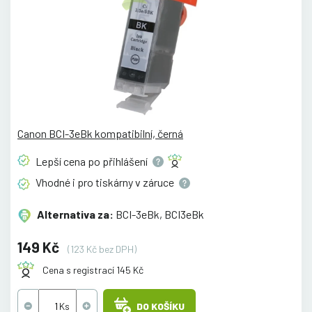
Canon BCI-3eBk kompatibilní, černá
Lepší cena po
přihlášení
Vhodné i pro tiskárny v
záruce
Alternativa za:
BCI-3eBk, BCI3eBk
149 Kč
(123 Kč bez DPH)
Cena s registrací 145 Kč
DO KOŠÍKU