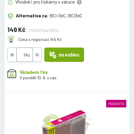
Vhodné i pro tiskárny v
záruce
Alternativa za:
BCI-3eC, BCI3eC
149 Kč
(123 Kč bez DPH)
Cena s registrací 145 Kč
DO KOŠÍKU
Skladem 1 ks
V pondělí 10. 8. u vás
MAGENTA