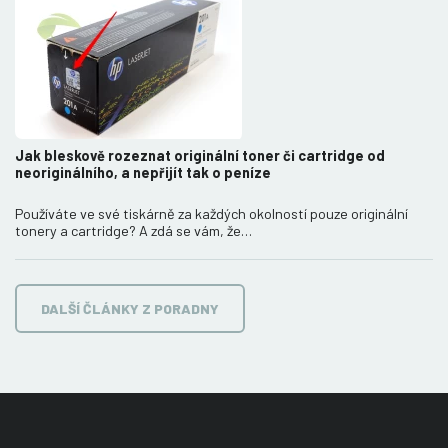
Jak bleskově rozeznat originální toner či cartridge od
neoriginálního, a nepřijít tak o peníze
Používáte ve své tiskárně za každých okolností pouze originální
tonery a cartridge? A zdá se vám, že…
DALŠÍ ČLÁNKY Z PORADNY