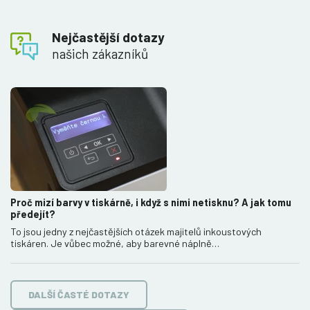
Nejčastější dotazy
našich zákazníků
Proč mizí barvy v tiskárně, i když s nimi netisknu? A jak tomu
předejít?
To jsou jedny z nejčastějších otázek majitelů inkoustových
tiskáren. Je vůbec možné, aby barevné náplně…
DALŠÍ ČASTÉ DOTAZY