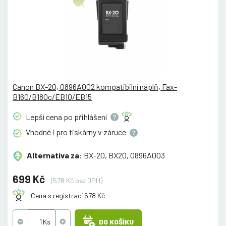
Canon BX-20, 0896A002 kompatibilní náplň, Fax-
B160/B180c/EB10/EB15
Lepší cena po
přihlášení
Vhodné i pro tiskárny v
záruce
Alternativa za:
BX-20, BX20, 0896A003
699 Kč
(578 Kč bez DPH)
Cena s registrací 678 Kč
DO KOŠÍKU