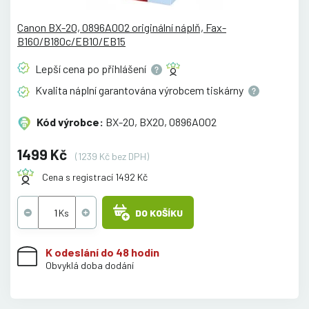
Canon BX-20, 0896A002 originální náplň, Fax-
B160/B180c/EB10/EB15
Lepší cena po
přihlášení
Kvalita náplní garantována výrobcem
tiskárny
Kód výrobce:
BX-20, BX20, 0896A002
1499 Kč
(1239 Kč bez DPH)
Cena s registrací 1492 Kč
DO KOŠÍKU
K odeslání do 48 hodin
Obvyklá doba dodání