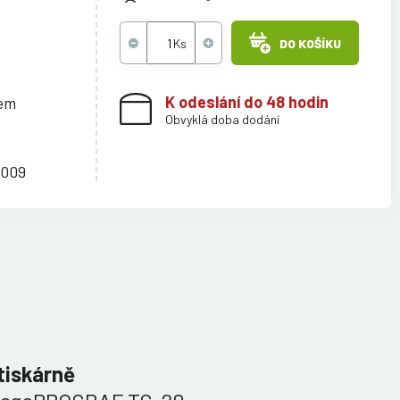
DO KOŠÍKU
K odeslání do 48 hodin
cem
Obvyklá doba dodání
C009
tiskárně