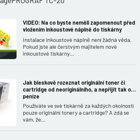
magePROGRAF TC-20
VIDEO: Na co byste neměli zapomenout před
vložením inkoustové náplně do tiskárny
Instalace inkoustové náplně není žádná věda.
Pokud jste ale čerstvým majitelem nové
inkoustové tiskárny…
Jak bleskově rozeznat originální toner či
cartridge od neoriginálního, a nepřijít tak o
peníze
Používáte ve své tiskárně za každých okolností
pouze originální tonery a cartridge? A zdá se
vám, že…