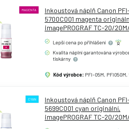
Inkoustová náplň Canon PF
MAGENTA
5700C001 magenta origináln
imagePROGRAF TC-20/20M/
Lepší cena po
přihlášení
Kvalita náplní garantována výrob
tiskárny
Kód výrobce:
PFI-05M, PFI050M,
Inkoustová náplň Canon PFI
CYAN
5699C001 cyan originální,
imagePROGRAF TC-20/20M/