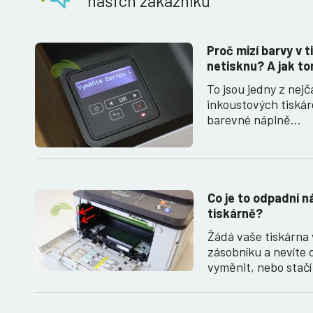
našich zákazníků
Proč mizí barvy v t
netisknu? A jak to
To jsou jedny z nejč
inkoustových tiská
barevné náplně…
Co je to odpadní ná
tiskárně?
Žádá vaše tiskárn
zásobníku a nevíte c
vyměnit, nebo stač