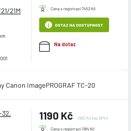
21/21M
Cena s registrací 7453 Kč
DOTAZ NA DOSTUPNOST
cem
Na dotaz
001
rny Canon imagePROGRAF TC-20
-32,
1190 Kč
(983 Kč bez DPH)
Cena s registrací 1184 Kč