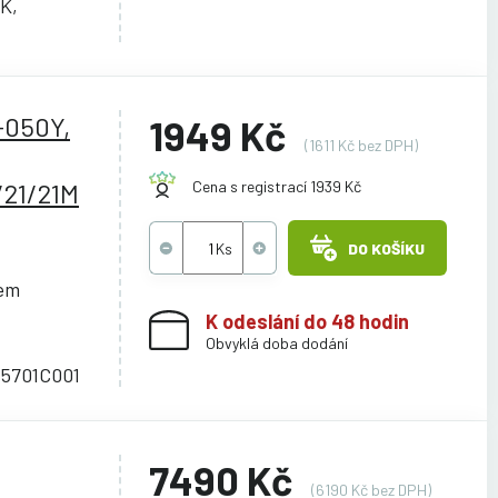
K,
-050Y,
1949 Kč
(1611 Kč bez DPH)
21/21M
Cena s registrací 1939 Kč
DO KOŠÍKU
cem
K odeslání do 48 hodin
Obvyklá doba dodání
 5701C001
7490 Kč
(6190 Kč bez DPH)