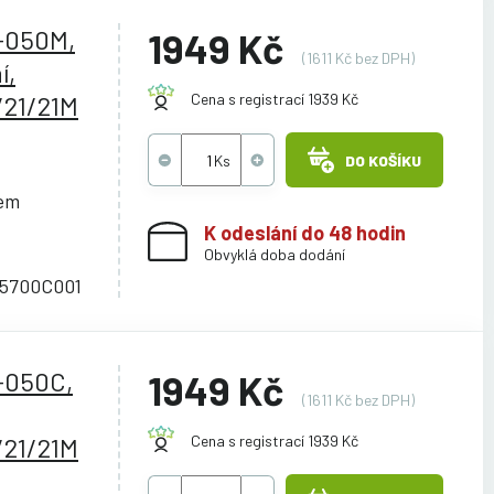
I-050M,
1949 Kč
(1611 Kč bez DPH)
í,
21/21M
Cena s registrací 1939 Kč
DO KOŠÍKU
cem
K odeslání do 48 hodin
Obvyklá doba dodání
 5700C001
-050C,
1949 Kč
(1611 Kč bez DPH)
21/21M
Cena s registrací 1939 Kč