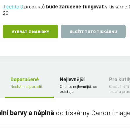
Těchto 6
produktů
bude zaručeně fungovat
v tiskárně
20
VYBRAT Z NABÍDKY
ULOŽIT TUTO TISKÁRNU
Doporučené
Nejlevnější
Pro kutil
Nechám si poradit
Chci to nejlevnější, co
Chci ušetřit
existuje
trocha prác
ální barvy a náplně
do tiskárny Canon ima