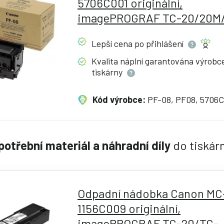
5706C001 originální,
imagePROGRAF TC-20/20M/
Lepší cena po
přihlášení
Kvalita náplní garantována výrob
tiskárny
Kód výrobce:
PF-08, PF08, 5706C
spotřební materiál a náhradní díly
do tiská
Odpadní nádobka Canon MC
1156C009 originální,
imagePROGRAF TC-20/TC-