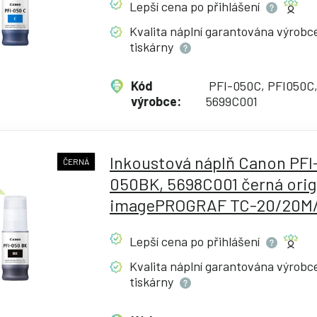
Lepší cena po
přihlášení
Kvalita náplní garantována výrob
tiskárny
Kód
PFI-050C, PFI050C
výrobce:
5699C001
Inkoustová náplň Canon PFI
ČERNÁ
050BK, 5698C001 černá origi
imagePROGRAF TC-20/20M/
Lepší cena po
přihlášení
Kvalita náplní garantována výrob
tiskárny