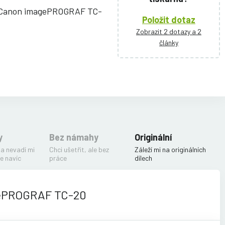
 Canon imagePROGRAF TC-
Položit dotaz
Zobrazit 2 dotazy a 2
články
y
Bez námahy
Originální
 a nevadí mi
Chci ušetřit, ale bez
Záleží mi na originálních
e navíc
práce
dílech
gePROGRAF TC-20