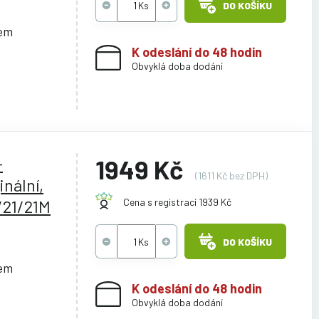
DO KOŠÍKU
cem
K odeslání do 48 hodin
Obvyklá doba dodání
,
-
1949 Kč
(1611 Kč bez DPH)
nální,
21/21M
Cena s registrací 1939 Kč
DO KOŠÍKU
cem
K odeslání do 48 hodin
Obvyklá doba dodání