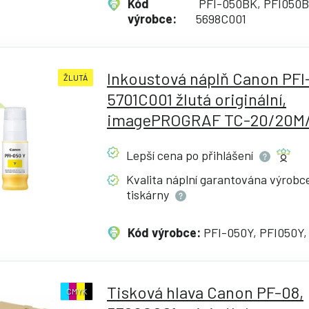
Kód
PFI-050BK, PFI050B
výrobce:
5698C001
Inkoustová náplň Canon PFI
ŽLUTÁ
5701C001 žlutá originální,
imagePROGRAF TC-20/20M/
Lepší cena po
přihlášení
Kvalita náplní garantována výrob
tiskárny
Kód výrobce:
PFI-050Y, PFI050Y,
Tisková hlava Canon PF-08,
CMYK