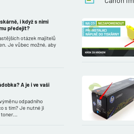
Canon i
iskárně, i když s nimi
mu předejít?
astějších otázek majitelů
ren. Je vůbec možné, aby
dobka? A je i ve vaši
a výměnu odpadního
o s tím? Je nutné ji
í toner…