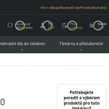
Vše o nákupu
Recenze
O nás
Poradna
Kontakty
Opakovat
Můj
Moje
Košík
objednávku
účet
tiskárny
0 Kč
Náhradní díly do tiskáren
Tiskárny a příslušenství
Potřebujete
poradit s výběrem
20
produktů pro tuto
tiskárnu?