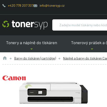
+420 778 207 307
info@tonersyp.cz
Tonery a náplně do tiskáren
Tonerový prášek a 
Barvy do tiskáren (cartridge)
Náplně a barvy do tiskáren C