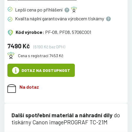
Lepší cena po
přihlášení
Kvalita náplní garantována výrobcem
tiskárny
Kód výrobce:
PF-08, PF08, 5706C001
7490 Kč
(6190 Kč bez DPH)
Cena s registrací 7453 Kč
DOTAZ NA DOSTUPNOST
Na dotaz
Další spotřební materiál a náhradní díly
do
tiskárny Canon imagePROGRAF TC-21M