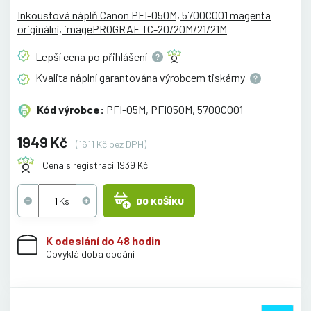
Inkoustová náplň Canon PFI-050M, 5700C001 magenta
originální, imagePROGRAF TC-20/20M/21/21M
Lepší cena po
přihlášení
Kvalita náplní garantována výrobcem
tiskárny
Kód výrobce:
PFI-05M, PFI050M, 5700C001
1949 Kč
(1611 Kč bez DPH)
Cena s registrací 1939 Kč
DO KOŠÍKU
K odeslání do 48 hodin
Obvyklá doba dodání