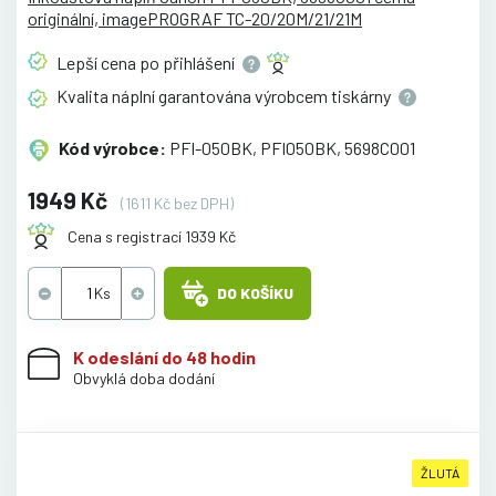
originální, imagePROGRAF TC-20/20M/21/21M
Lepší cena po
přihlášení
Kvalita náplní garantována výrobcem
tiskárny
Kód výrobce:
PFI-050BK, PFI050BK, 5698C001
1949 Kč
(1611 Kč bez DPH)
Cena s registrací 1939 Kč
DO KOŠÍKU
K odeslání do 48 hodin
Obvyklá doba dodání
ŽLUTÁ