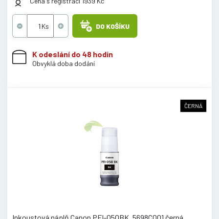
Cena s registrací 1939 Kč
DO KOŠÍKU
K odeslání do 48 hodin
Obvyklá doba dodání
ČERNÁ
Inkoustová náplň Canon PFI-050BK, 5698C001 černá