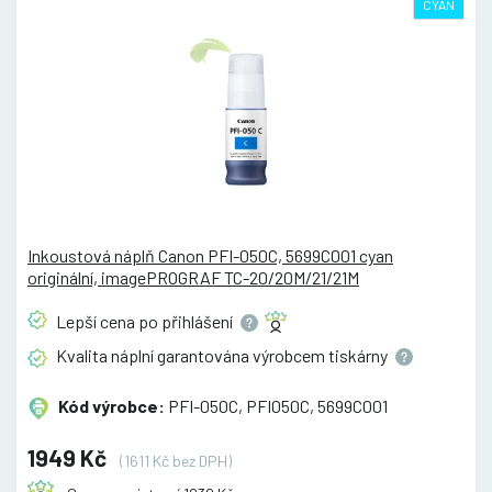
CYAN
Inkoustová náplň Canon PFI-050C, 5699C001 cyan
originální, imagePROGRAF TC-20/20M/21/21M
Lepší cena po
přihlášení
Kvalita náplní garantována výrobcem
tiskárny
Kód výrobce:
PFI-050C, PFI050C, 5699C001
1949 Kč
(1611 Kč bez DPH)