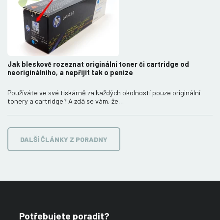
Jak bleskově rozeznat originální toner či cartridge od
neoriginálního, a nepřijít tak o peníze
Používáte ve své tiskárně za každých okolností pouze originální
tonery a cartridge? A zdá se vám, že…
DALŠÍ ČLÁNKY Z PORADNY
Potřebujete poradit?