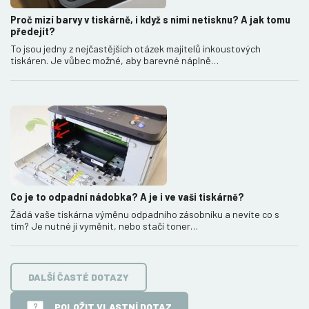
Proč mizí barvy v tiskárně, i když s nimi netisknu? A jak tomu
předejít?
To jsou jedny z nejčastějších otázek majitelů inkoustových
tiskáren. Je vůbec možné, aby barevné náplně…
Co je to odpadní nádobka? A je i ve vaši tiskárně?
Žádá vaše tiskárna výměnu odpadního zásobníku a nevíte co s
tím? Je nutné ji vyměnit, nebo stačí toner…
DALŠÍ ČASTÉ DOTAZY
POLOŽIT VLASTNÍ DOTAZ