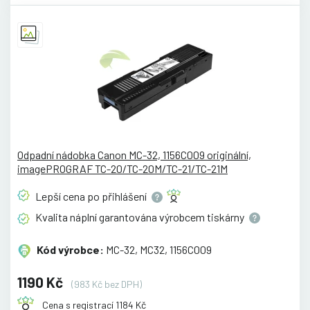
Odpadní nádobka Canon MC-32, 1156C009 originální,
imagePROGRAF TC-20/TC-20M/TC-21/TC-21M
Lepší cena po
přihlášení
Kvalita náplní garantována výrobcem
tiskárny
Kód výrobce:
MC-32, MC32, 1156C009
1190 Kč
(983 Kč bez DPH)
Cena s registrací 1184 Kč