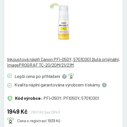
Inkoustová náplň Canon PFI-050Y, 5701C001 žlutá originální,
imagePROGRAF TC-20/20M/21/21M
Lepší cena po
přihlášení
Kvalita náplní garantována výrobcem
tiskárny
Kód výrobce:
PFI-050Y, PFI050Y, 5701C001
1949 Kč
(1611 Kč bez DPH)
Cena s registrací 1939 Kč