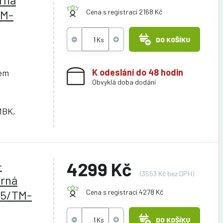
TM-
Cena s registrací 2168 Kč
DO KOŠÍKU
K odeslání do 48 hodin
cem
Obvyklá doba dodání
MBK,
-
4299 Kč
(3553 Kč bez DPH)
rná
05/TM-
Cena s registrací 4278 Kč
DO KOŠÍKU