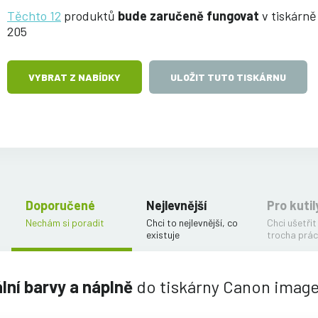
Těchto 12
produktů
bude zaručeně fungovat
v tiskárn
205
VYBRAT Z NABÍDKY
ULOŽIT TUTO TISKÁRNU
Doporučené
Nejlevnější
Pro kutil
Nechám si poradit
Chci to nejlevnější, co
Chci ušetřit
existuje
trocha prác
ální barvy a náplně
do tiskárny Canon ima