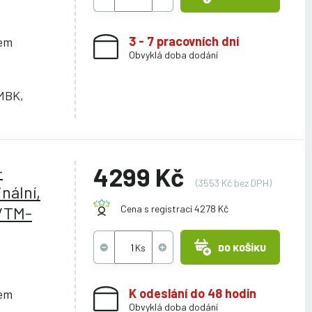
3 - 7 pracovních dní
cem
Obvyklá doba dodání
MBK,
-
4299 Kč
(3553 Kč bez DPH)
nální,
/TM-
Cena s registrací 4278 Kč
DO KOŠÍKU
K odeslání do 48 hodin
cem
Obvyklá doba dodání