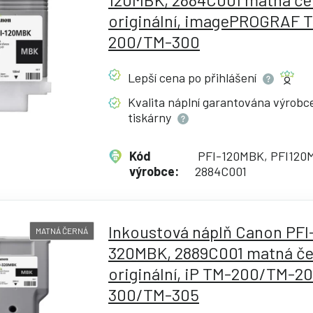
originální, imagePROGRAF 
200/TM-300
Lepší cena po
přihlášení
Kvalita náplní garantována výrob
tiskárny
Kód
PFI-120MBK, PFI120
výrobce:
2884C001
Inkoustová náplň Canon PFI
MATNÁ ČERNÁ
320MBK, 2889C001 matná če
originální, iP TM-200/TM-2
300/TM-305