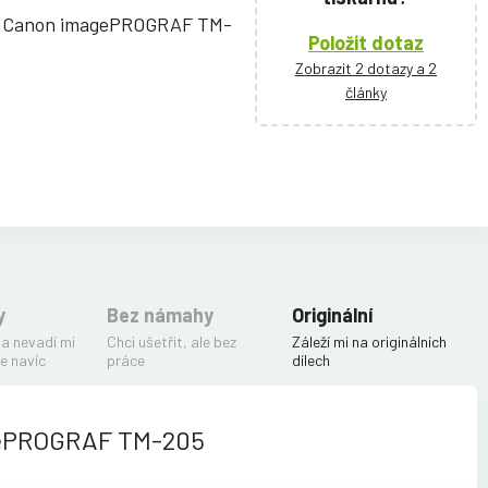
ě Canon imagePROGRAF TM-
Položit dotaz
Zobrazit 2 dotazy a 2
články
y
Bez námahy
Originální
 a nevadí mi
Chci ušetřit, ale bez
Záleží mi na originálních
e navíc
práce
dílech
gePROGRAF TM-205