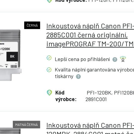
Inkoustová náplň Canon PFI
ČERNÁ
2885C001 černá originální,
imagePROGRAF TM-200/TM
Lepší cena po
přihlášení
Kvalita náplní garantována výrob
tiskárny
Kód
PFI-120BK, PFI120B
výrobce:
2891C001
Inkoustová náplň Canon PFI
MATNÁ ČERNÁ
120MBK, 2884C001 matná če