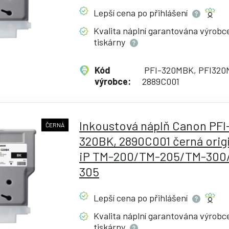
Lepší cena po
přihlášení
Kvalita náplní garantována výrob
tiskárny
Kód
PFI-320MBK, PFI320
výrobce:
2889C001
Inkoustová náplň Canon PFI
ČERNÁ
320BK, 2890C001 černá origi
iP TM-200/TM-205/TM-300
305
Lepší cena po
přihlášení
Kvalita náplní garantována výrob
tiskárny