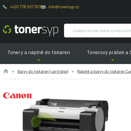
+420 778 207 307
info@tonersyp.cz
Tonery a náplně do tiskáren
Tonerový prášek a 
Barvy do tiskáren (cartridge)
Náplně a barvy do tiskáren C