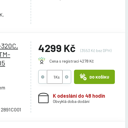
K,
-320C,
4299 Kč
(3553 Kč bez DPH)
 TM-
05
Cena s registrací 4278 Kč
DO KOŠÍKU
cem
K odeslání do 48 hodin
Obvyklá doba dodání
 2891C001