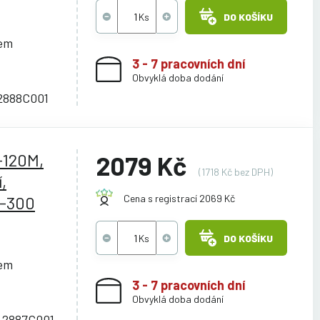
DO KOŠÍKU
cem
3 - 7 pracovních dní
Obvyklá doba dodání
 2888C001
-120M,
2079 Kč
(1718 Kč bez DPH)
,
-300
Cena s registrací 2069 Kč
DO KOŠÍKU
cem
3 - 7 pracovních dní
Obvyklá doba dodání
 2887C001