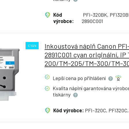
Kód
PFI-320BK, PFI320B
výrobce:
2890C001
Inkoustová náplň Canon PFI
CYAN
2891C001 cyan originální, iP
200/TM-205/TM-300/TM-3
Lepší cena po
přihlášení
Kvalita náplní garantována výrob
tiskárny
Kód výrobce:
PFI-320C, PFI320C,