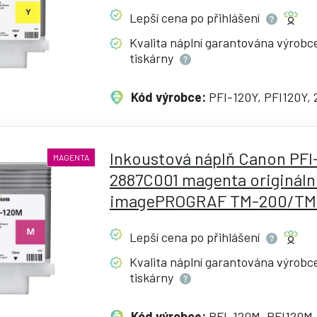
Lepší cena po
přihlášení
Kvalita náplní garantována výrob
tiskárny
Kód výrobce:
PFI-120Y, PFI120Y,
Inkoustová náplň Canon PFI
MAGENTA
2887C001 magenta originální
imagePROGRAF TM-200/TM
Lepší cena po
přihlášení
Kvalita náplní garantována výrob
tiskárny
Kód výrobce:
PFI-120M, PFI120M,