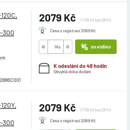
-120C,
2079 Kč
(1718 Kč bez DPH)
-300
Cena s registrací 2069 Kč
DO KOŠÍKU
cem
K odeslání do 48 hodin
Obvyklá doba dodání
 2886C001
-120Y,
2079 Kč
(1718 Kč bez DPH)
-300
Cena s registrací 2069 Kč