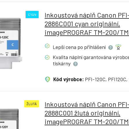
Inkoustová náplň Canon PFI
CYAN
2886C001 cyan originální,
imagePROGRAF TM-200/TM
Lepší cena po
přihlášení
Kvalita náplní garantována výrob
tiskárny
Kód výrobce:
PFI-120C, PFI120C,
Inkoustová náplň Canon PFI
ŽLUTÁ
2888C001 žlutá originální,
imagePROGRAF TM-200/TM