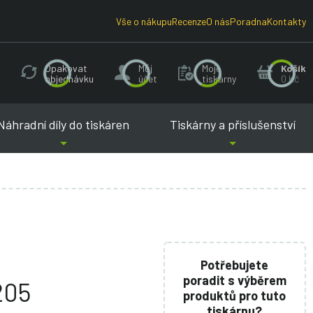
Vše o nákupu
Recenze
O nás
Poradna
Kontakty
Opakovat
Můj
Moje
Košík
objednávku
účet
tiskárny
0 Kč
Náhradní díly do tiskáren
Tiskárny a příslušenství
Potřebujete
poradit s výběrem
205
produktů pro tuto
tiskárnu?