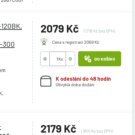
-120BK,
2079 Kč
(1718 Kč bez DPH)
-300
Cena s registrací 2069 Kč
DO KOŠÍKU
cem
K odeslání do 48 hodin
Obvyklá doba dodání
K,
-
2179 Kč
(1801 Kč bez DPH)
rná