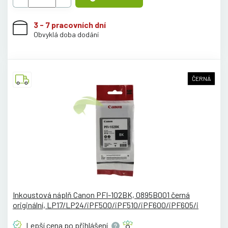
3 - 7 pracovních dní
Obvyklá doba dodání
ČERNÁ
Inkoustová náplň Canon PFI-102BK, 0895B001 černá
originální, LP17/LP24/iPF500/iPF510/iPF600/iPF605/i
Lepší cena po
přihlášení