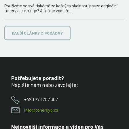
Používáte ve své tiskárně za každých okolností pouze originální
tonery a cartridge? A zdá se vám, že…
DALŠÍ ČLÁNKY Z PORADNY
Potřebujete poradit?
Napište nám nebo zavolejte:
+420 778 207 307
info@tonersyp.cz
Nejnovější informace a videa pro Vás