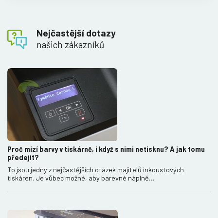
Nejčastější dotazy
našich zákazníků
Proč mizí barvy v tiskárně, i když s nimi netisknu? A jak tomu
předejít?
To jsou jedny z nejčastějších otázek majitelů inkoustových
tiskáren. Je vůbec možné, aby barevné náplně…