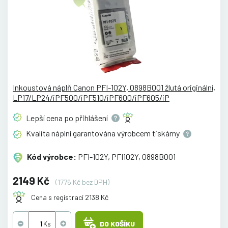
Inkoustová náplň Canon PFI-102Y, 0898B001 žlutá originální,
LP17/LP24/iPF500/iPF510/iPF600/iPF605/iP
Lepší cena po
přihlášení
Kvalita náplní garantována výrobcem
tiskárny
Kód výrobce:
PFI-102Y, PFI102Y, 0898B001
2149 Kč
(1776 Kč bez DPH)
Cena s registrací 2138 Kč
DO KOŠÍKU