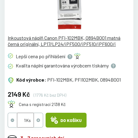
Inkoustová náplň Canon PFI-102MBK, 0894B001 matná
černá originální, LP17/LP24/iPF500/iPF510/iPF600/i
Lepší cena po
přihlášení
Kvalita náplní garantována výrobcem
tiskárny
Kód výrobce:
PFI-102MBK, PFI102MBK, 0894B001
2149 Kč
(1776 Kč bez DPH)
Cena s registrací 2138 Kč
DO KOŠÍKU
3 - 7 pracovních dní