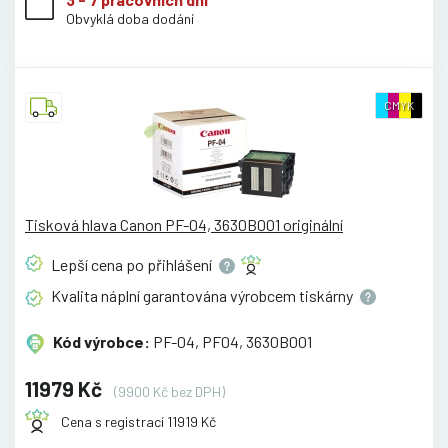
Obvyklá doba dodání
CMYK
Tisková hlava Canon PF-04, 3630B001 originální
Lepší cena po
přihlášení
Kvalita náplní garantována výrobcem
tiskárny
Kód výrobce:
PF-04, PF04, 3630B001
11979 Kč
(9900 Kč bez DPH)
Cena s registrací 11919 Kč