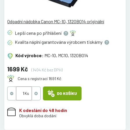
Odpadní nádobka Canon MC-10, 1320B014 originální
Lepší cena po
přihlášení
Kvalita náplní garantována výrobcem
tiskárny
Kód výrobce:
MC-10, MC10, 1320B014
1699 Kč
(1404 Kč bez DPH)
Cena s registrací 1691 Kč
DO KOŠÍKU
K odeslání do 48 hodin
Obvyklá doba dodání