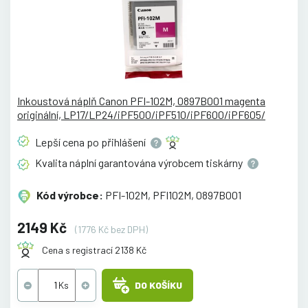
Inkoustová náplň Canon PFI-102M, 0897B001 magenta
originální, LP17/LP24/iPF500/iPF510/iPF600/iPF605/
Lepší cena po
přihlášení
Kvalita náplní garantována výrobcem
tiskárny
Kód výrobce:
PFI-102M, PFI102M, 0897B001
2149 Kč
(1776 Kč bez DPH)
Cena s registrací 2138 Kč
DO KOŠÍKU