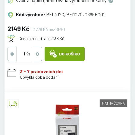
Kvalita náplní garantována výrobcem
tiskárny
Kód výrobce:
PFI-102C, PFI102C, 0896B001
2149 Kč
(1776 Kč bez DPH)
Cena s registrací 2138 Kč
DO KOŠÍKU
3 - 7 pracovních dní
Obvyklá doba dodání
MATNÁ ČERNÁ