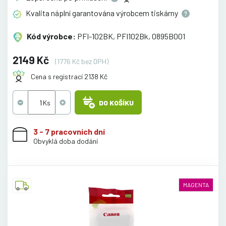
Kvalita náplní garantována výrobcem
tiskárny
Kód výrobce:
PFI-102BK, PFI102Bk, 0895B001
2149 Kč
(1776 Kč bez DPH)
Cena s registrací 2138 Kč
DO KOŠÍKU
3 - 7 pracovních dní
Obvyklá doba dodání
MAGENTA