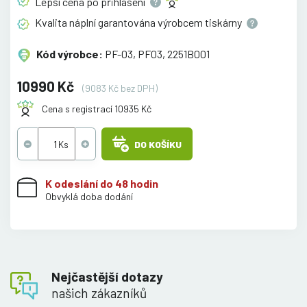
Lepší cena po
přihlášení
Kvalita náplní garantována výrobcem
tiskárny
Kód výrobce:
PF-03, PF03, 2251B001
10990 Kč
(9083 Kč bez DPH)
Cena s registrací 10935 Kč
DO KOŠÍKU
K odeslání do 48 hodin
Obvyklá doba dodání
Nejčastější dotazy
našich zákazníků