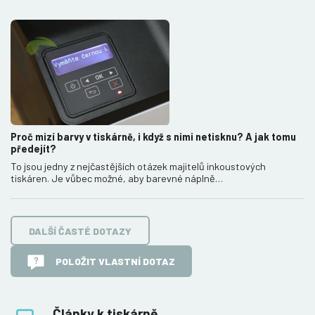
Proč mizí barvy v tiskárně, i když s nimi netisknu? A jak tomu
předejít?
To jsou jedny z nejčastějších otázek majitelů inkoustových
tiskáren. Je vůbec možné, aby barevné náplně…
DALŠÍ ČASTÉ DOTAZY
POLOŽIT VLASTNÍ DOTAZ
Články k tiskárně