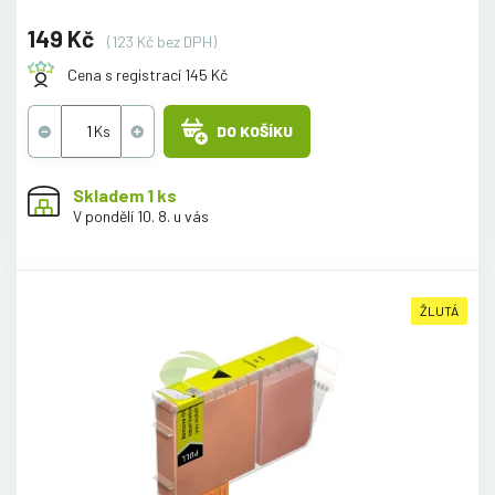
149 Kč
(123 Kč bez DPH)
Cena s registrací 145 Kč
DO KOŠÍKU
Skladem 1 ks
V pondělí 10. 8. u vás
ŽLUTÁ