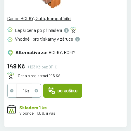
Canon BCI-6Y, žlutá, kompatibilní
Lepší cena po
přihlášení
Vhodné i pro tiskárny v
záruce
Alternativa za:
BCI-6Y, BCI6Y
149 Kč
(123 Kč bez DPH)
Cena s registrací 145 Kč
DO KOŠÍKU
Skladem 1 ks
V pondělí 10. 8. u vás