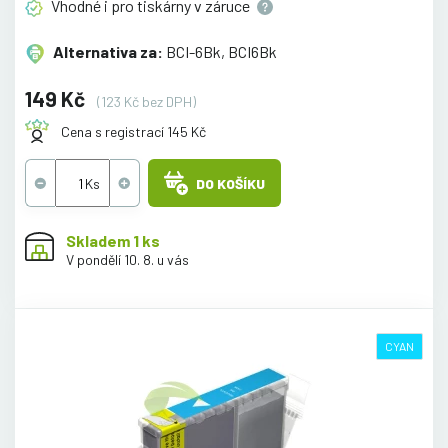
Vhodné i pro tiskárny v
záruce
Alternativa za:
BCI-6Bk, BCI6Bk
149 Kč
(123 Kč bez DPH)
Cena s registrací 145 Kč
DO KOŠÍKU
Skladem 1 ks
V pondělí 10. 8. u vás
CYAN