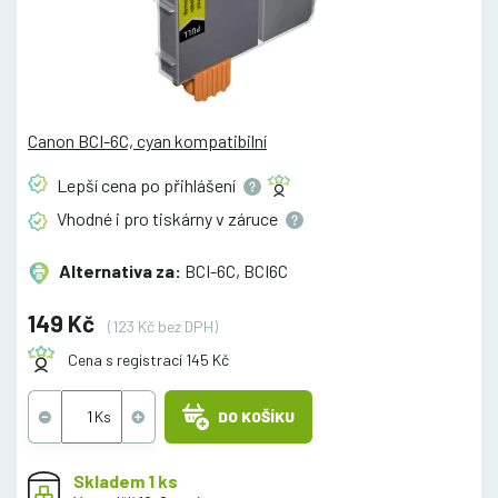
Canon BCI-6C, cyan kompatibilní
Lepší cena po
přihlášení
Vhodné i pro tiskárny v
záruce
Alternativa za:
BCI-6C, BCI6C
149 Kč
(123 Kč bez DPH)
Cena s registrací 145 Kč
DO KOŠÍKU
Skladem 1 ks