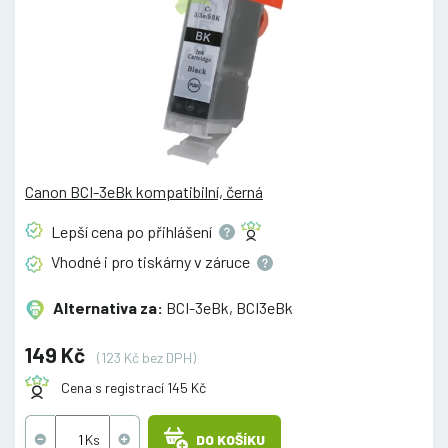
Canon BCI-3eBk kompatibilní, černá
Lepší cena po
přihlášení
Vhodné i pro tiskárny v
záruce
Alternativa za:
BCI-3eBk, BCI3eBk
149 Kč
(123 Kč bez DPH)
Cena s registrací 145 Kč
DO KOŠÍKU