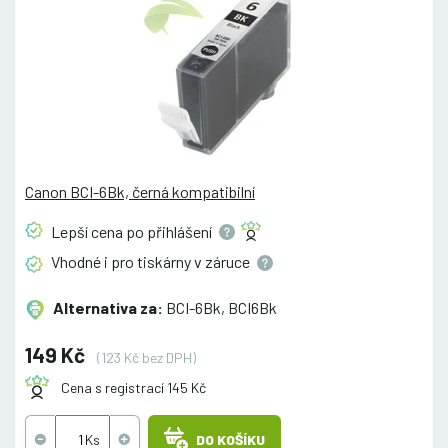
Canon BCI-6Bk, černá kompatibilní
Lepší cena po
přihlášení
Vhodné i pro tiskárny v
záruce
Alternativa za:
BCI-6Bk, BCI6Bk
149 Kč
(123 Kč bez DPH)
Cena s registrací 145 Kč
DO KOŠÍKU