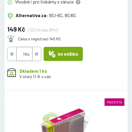
Vhodné i pro tiskárny v
záruce
Alternativa za:
BCI-6C, BCI6C
149 Kč
(123 Kč bez DPH)
Cena s registrací 145 Kč
DO KOŠÍKU
Skladem 1 ks
V úterý 11. 8. u vás
MAGENTA