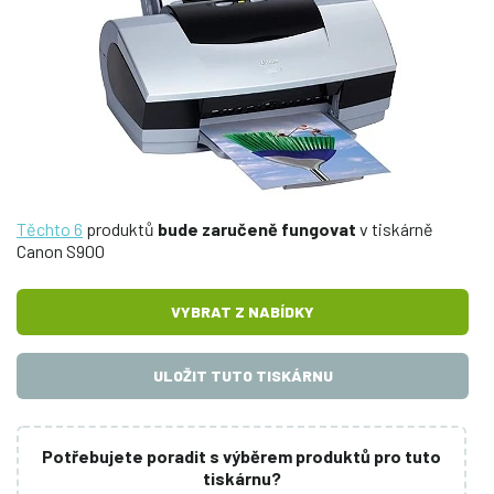
Těchto 6
produktů
bude zaručeně fungovat
v tiskárně
Canon S900
VYBRAT Z NABÍDKY
ULOŽIT TUTO TISKÁRNU
Potřebujete poradit s výběrem produktů pro tuto
tiskárnu?