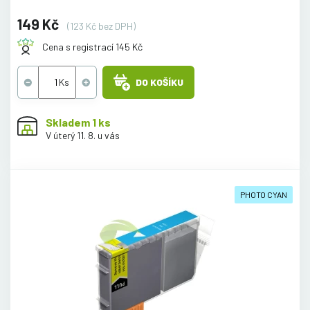
149 Kč
(123 Kč bez DPH)
Cena s registrací 145 Kč
DO KOŠÍKU
Skladem 1 ks
V úterý 11. 8. u vás
PHOTO CYAN