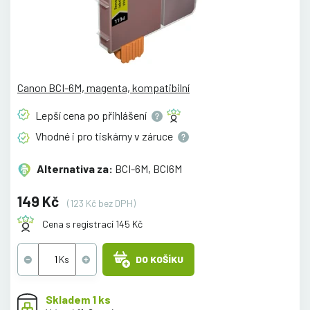
Canon BCI-6M, magenta, kompatibilní
Lepší cena po
přihlášení
Vhodné i pro tiskárny v
záruce
Alternativa za:
BCI-6M, BCI6M
149 Kč
(123 Kč bez DPH)
Cena s registrací 145 Kč
DO KOŠÍKU
Skladem 1 ks