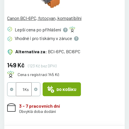
Canon BCI-6PC, fotocyan, kompatibilní
Lepší cena po
přihlášení
Vhodné i pro tiskárny v
záruce
Alternativa za:
BCI-6PC, BCI6PC
149 Kč
(123 Kč bez DPH)
Cena s registrací 145 Kč
DO KOŠÍKU
3 - 7 pracovních dní
Obvyklá doba dodání