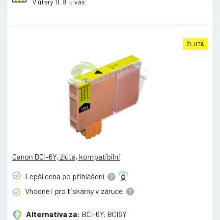
V úterý 11. 8. u vás
ŽLUTÁ
Canon BCI-6Y, žlutá, kompatibilní
Lepší cena po
přihlášení
Vhodné i pro tiskárny v
záruce
Alternativa za:
BCI-6Y, BCI6Y