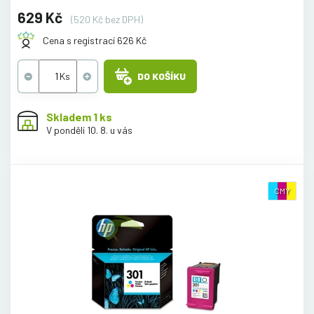
629 Kč
(520 Kč bez DPH)
Cena s registrací 626 Kč
DO KOŠÍKU
Skladem 1 ks
V pondělí 10. 8. u vás
CMY