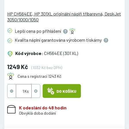
HP CH564EE, HP 301XL originální náplň tříbarevná, DeskJet
3050/1000/1050
Lepší cena po
přihlášení
Kvalita náplní garantována výrobcem
tiskárny
Kód výrobce:
CH564EE (301 XL)
1249 Kč
(1032 Kč bez DPH)
Cena s registrací 1243 Kč
DO KOŠÍKU
K odeslání do 48 hodin
Obvyklá doba dodání