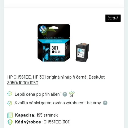
ČERNÁ
HP CH561EE, HP 301 originální náplň černá, DeskJet
3050/1000/1050
Lepší cena po
přihlášení
Kvalita náplní garantována výrobcem
tiskárny
Kapacita:
195 stránek
Kód výrobce:
CH561EE (301)