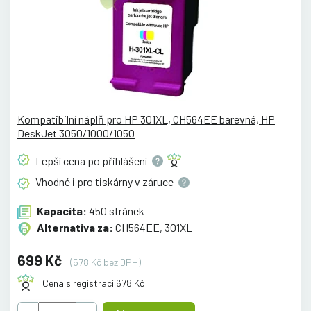
Kompatibilní náplň pro HP 301XL, CH564EE barevná, HP
DeskJet 3050/1000/1050
Lepší cena po
přihlášení
Vhodné i pro tiskárny v
záruce
Kapacita:
450 stránek
Alternativa za:
CH564EE, 301XL
699 Kč
(578 Kč bez DPH)
Cena s registrací 678 Kč