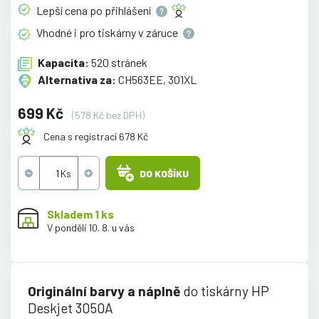
Lepší cena po
přihlášení
Vhodné i pro tiskárny v
záruce
Kapacita:
520 stránek
Alternativa za:
CH563EE, 301XL
699 Kč
(578 Kč bez DPH)
Cena s registrací 678 Kč
DO KOŠÍKU
Skladem 1 ks
V pondělí 10. 8. u vás
Originální barvy a náplně
do tiskárny HP
Deskjet 3050A