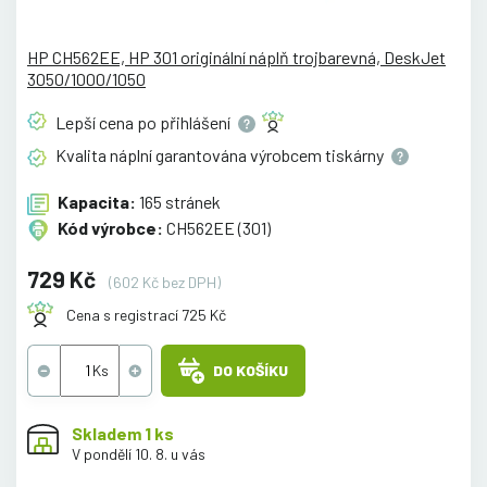
HP CH562EE, HP 301 originální náplň trojbarevná, DeskJet
3050/1000/1050
Lepší cena po
přihlášení
Kvalita náplní garantována výrobcem
tiskárny
Kapacita:
165 stránek
Kód výrobce:
CH562EE (301)
729 Kč
(602 Kč bez DPH)
Cena s registrací 725 Kč
DO KOŠÍKU
Skladem 1 ks
V pondělí 10. 8. u vás