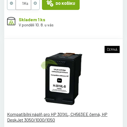
DO KOŠÍKU
Skladem 1 ks
V pondělí 10. 8. u vás
ČERNÁ
Kompatibilní náplň pro HP 301XL, CH563EE černá, HP
DeskJet 3050/1000/1050