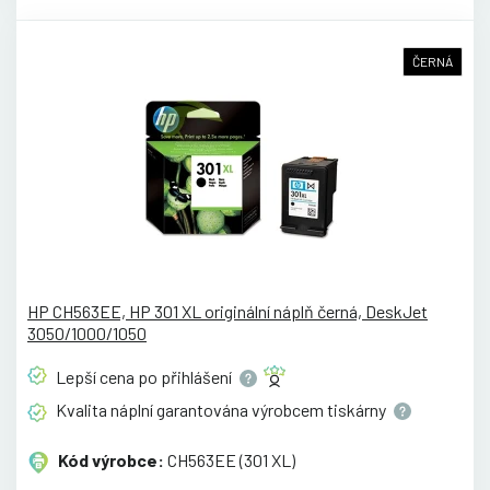
ČERNÁ
HP CH563EE, HP 301 XL originální náplň černá, DeskJet
3050/1000/1050
Lepší cena po
přihlášení
Kvalita náplní garantována výrobcem
tiskárny
Kód výrobce:
CH563EE (301 XL)