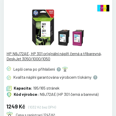
CMYK
HP N9J72AE, HP 301 originální náplň černá a tříbarevná,
DeskJet 3050/1000/1050
Lepší cena po
přihlášení
Kvalita náplní garantována výrobcem
tiskárny
Kapacita:
195/165 stránek
Kód výrobce:
N9J72AE (HP 301 černá a barevná)
1249 Kč
(1032 Kč bez DPH)
Cena s registrací 1243 Kč