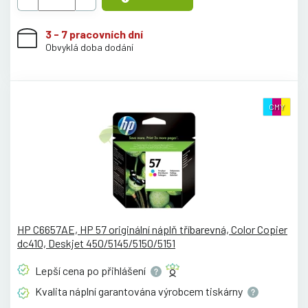
3 - 7 pracovních dní
Obvyklá doba dodání
CMY
HP C6657AE, HP 57 originální náplň tříbarevná, Color Copier
dc410, Deskjet 450/5145/5150/5151
Lepší cena po
přihlášení
Kvalita náplní garantována výrobcem
tiskárny