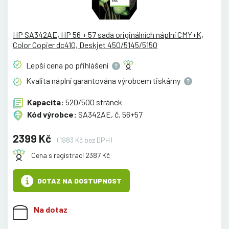
HP SA342AE, HP 56 + 57 sada originálních náplní CMY+K,
Color Copier dc410, Deskjet 450/5145/5150
Lepší cena po
přihlášení
Kvalita náplní garantována výrobcem
tiskárny
Kapacita:
520/500 stránek
Kód výrobce:
SA342AE, č. 56+57
2399 Kč
(1983 Kč bez DPH)
Cena s registrací 2387 Kč
DOTAZ NA DOSTUPNOST
Na dotaz