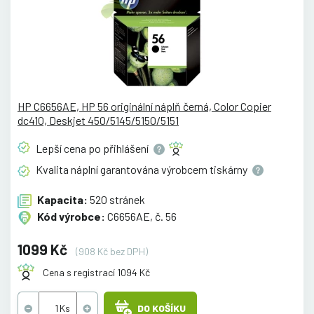
HP C6656AE, HP 56 originální náplň černá, Color Copier
dc410, Deskjet 450/5145/5150/5151
Lepší cena po
přihlášení
Kvalita náplní garantována výrobcem
tiskárny
Kapacita:
520 stránek
Kód výrobce:
C6656AE, č. 56
1099 Kč
(908 Kč bez DPH)
Cena s registrací 1094 Kč
DO KOŠÍKU