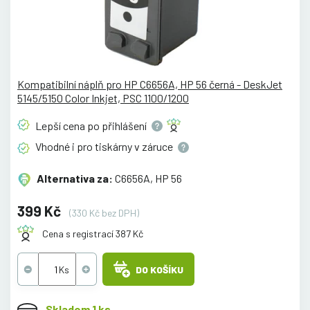
Kompatibilní náplň pro HP C6656A, HP 56 černá - DeskJet
5145/5150 Color Inkjet, PSC 1100/1200
Lepší cena po
přihlášení
Vhodné i pro tiskárny v
záruce
Alternativa za:
C6656A, HP 56
399 Kč
(330 Kč bez DPH)
Cena s registrací 387 Kč
DO KOŠÍKU
Skladem 1 ks