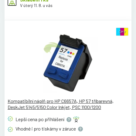
V úterý 11. 8. u vás
CMY
Kompatibilní náplň pro HP C6657A, HP 57 tříbarevná,
DeskJet 5145/5150 Color Inkjet, PSC 1100/1200
Lepší cena po
přihlášení
Vhodné i pro tiskárny v
záruce