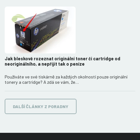
Jak bleskově rozeznat originální toner či cartridge od
neoriginálního, a nepřijít tak o peníze
Používáte ve své tiskárně za každých okolností pouze originální
tonery a cartridge? A zdá se vám, že…
DALŠÍ ČLÁNKY Z PORADNY