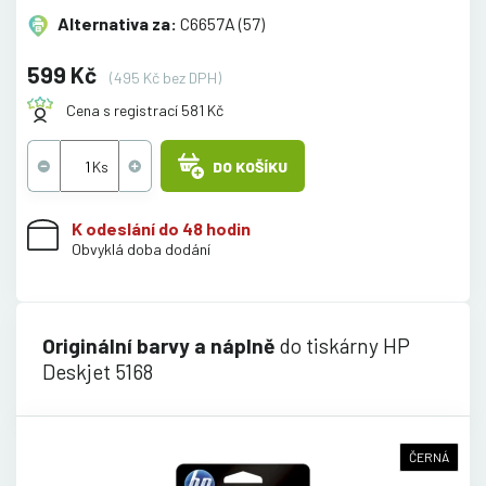
Alternativa za:
C6657A (57)
599 Kč
(495 Kč bez DPH)
Cena s registrací 581 Kč
DO KOŠÍKU
K odeslání do 48 hodin
Obvyklá doba dodání
Originální barvy a náplně
do tiskárny HP
Deskjet 5168
ČERNÁ