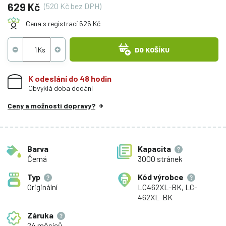
629 Kč
(520 Kč bez DPH)
Cena s registrací 626 Kč
DO KOŠÍKU
K odeslání do 48 hodin
Obvyklá doba dodání
Ceny a možnosti dopravy?
Barva
Kapacita
Černá
3000 stránek
Typ
Kód výrobce
Originální
LC462XL-BK, LC-
462XL-BK
Záruka
24 měsíců,