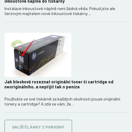
inkoustové náplně do tiskárny
Instalace inkoustové náplně není žádná věda. Pokud jste ale
čerstvým majitelem nové inkoustové tiskárny…
Jak bleskově rozeznat originální toner či cartridge od
neoriginálního, a nepřijít tak o peníze
Používáte ve své tiskárně za každých okolností pouze originální
tonery a cartridge? A zdá se vám, že…
DALŠÍ ČLÁNKY Z PORADNY