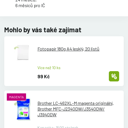
6 měsíců pro IČ
Mohlo by vás také zajímat
Fotopapír 180g A4 lesklý, 20 listů
Více než 10 ks
99 Kč
MAGENTA
Brother LC-462XL-M magenta originální,
Brother MFC-J2340DW/
J3540DW/
J3940DW
Kapacita: 1500 stránek