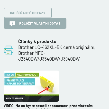
DALŠÍ ČASTÉ DOTAZY
POLOŽIT VLASTNÍ DOTAZ
Články k produktu
Brother LC-462XL-BK černá originální,
Brother MFC-
J2340DW/J3540DW/J3940DW
VIDEO: Na co byste neměli zapomenout před vložením