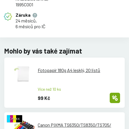
1995C001
Záruka
24 měsíců,
6 měsíců pro IČ
Mohlo by vás také zajímat
Fotopapír 180g A4 lesklý, 20 listů
Více než 10 ks
99 Kč
CMYKK
Canon PIXMA TS6350/
TS8350/
TS705/