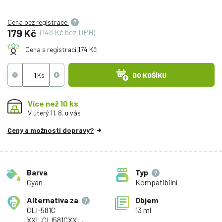
Cena bez registrace
179 Kč
(148 Kč bez DPH)
Cena s registrací 174 Kč
DO KOŠÍKU
Více než 10 ks
V úterý 11. 8. u vás
Ceny a možnosti dopravy?
Barva
Typ
Cyan
Kompatibilní
Alternativa za
Objem
CLI-581C
13 ml
XXL,CLI581CXXL,