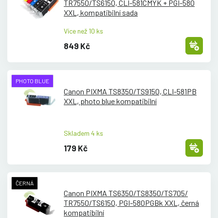
TR7550/
TS6150, CLI-581CMYK + PGI-580
XXL, kompatibilní sada
Více než 10 ks
849 Kč
PHOTO BLUE
Canon PIXMA TS8350/
TS9150, CLI-581PB
XXL, photo blue kompatibilní
Skladem 4 ks
179 Kč
ČERNÁ
Canon PIXMA TS6350/
TS8350/
TS705/
TR7550/
TS6150, PGI-580PGBk XXL, černá
kompatibilní