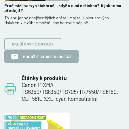
Proč mizí barvy v tiskárně, i když s nimi netisknu? A jak tomu
předejít?
To jsou jedny z nejčastějších otázek majitelů inkoustových
tiskáren. Je vůbec možné, aby barevné náplně…
DALŠÍ ČASTÉ DOTAZY
POLOŽIT VLASTNÍ DOTAZ
Články k produktu
Canon PIXMA
TS6350/TS8350/TS705/TR7550/TS6150,
CLI-581C XXL, cyan kompatibilní