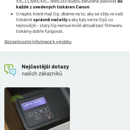
XXL,CLI581CXXL, 1995C001 budou zaručeně pasovat
do
každé z uvedených tiskáren Canon
.
U náplní, které mají čip, dbáme na to, aby se vždy ve vaší
tiskárně
správně načetly
a aby byly verze čipů co
nejnovější – starý čip nemusí kvůli aktualizaci firmwaru
tiskárny dobře fungovat.
Bezpečnostní informace k výrobku
Nejčastější dotazy
našich zákazníků