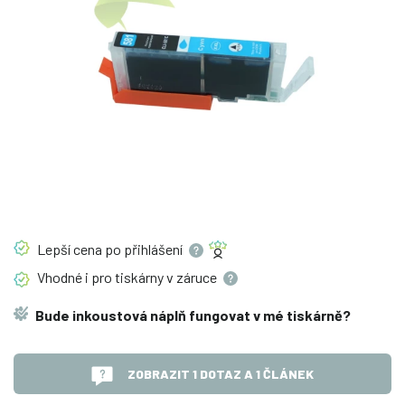
Lepší cena po
přihlášení
Vhodné i pro tiskárny v
záruce
Bude inkoustová náplň fungovat v mé tiskárně?
ZOBRAZIT 1 DOTAZ A 1 ČLÁNEK