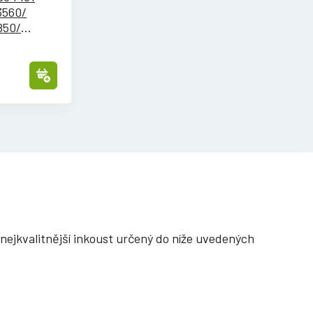
L3560/
50/
3100/
ejkvalitnější inkoust určený do níže uvedených