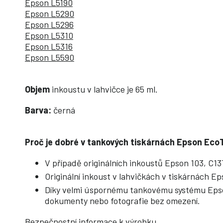
Epson L5190
Epson L5290
Epson L5296
Epson L5310
Epson L5316
Epson L5590
Objem
inkoustu v lahvičce je 65 ml.
Barva:
černá
Proč je dobré v tankových tiskárnách Epson EcoT
V případě originálních inkoustů Epson 103, C13
Originální inkoust v lahvičkách v tiskárnách 
Díky velmi úspornému tankovému systému Eps
dokumenty nebo fotografie bez omezení.
Bezpečnostní informace k výrobku