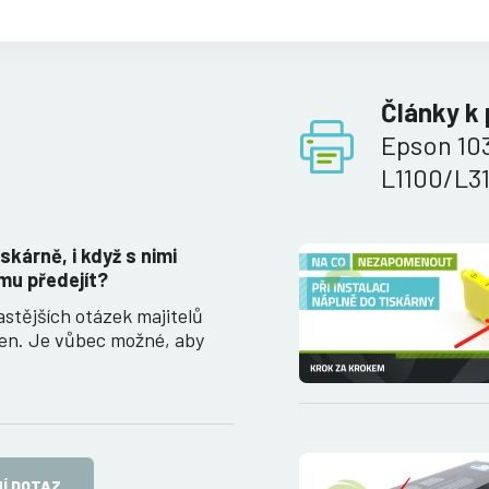
Články k
Epson 103
L1100/L3
iskárně, i když s nimi
mu předejít?
astějších otázek majitelů
ren. Je vůbec možné, aby
Í DOTAZ