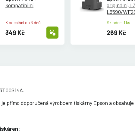
kompatibilní
originální, 
L5590/
WF28
WF2870/
XP
K odeslání do 3 dnů
Skladem 1 ks
XP3150
349 Kč
269 Kč
C13T00S14A.
k
je přímo doporučená výrobcem tiskárny Epson a obsahuje n
iskáren: