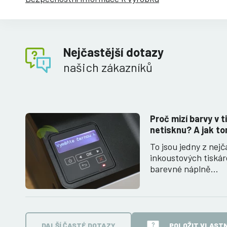
Nejčastější dotazy
našich zákazníků
Proč mizí barvy v t
netisknu? A jak to
To jsou jedny z nejč
inkoustových tiská
barevné náplně…
DALŠÍ ČASTÉ DOTAZY
POLOŽIT VLASTN