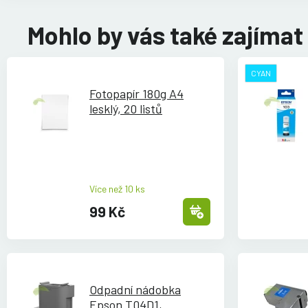
Mohlo by vás také zajímat
CYAN
Fotopapír 180g A4
lesklý, 20 listů
Více než 10 ks
99 Kč
Odpadní nádobka
Epson T04D1,