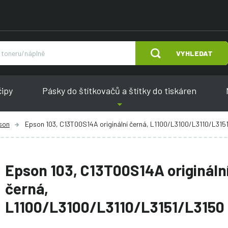
VYHLEDAT
čipy
Pásky do štítkovačů a štítky do tiskáren
son
Epson 103, C13T00S14A originální černá, L1100/L3100/L3110/L315
Epson 103, C13T00S14A origináln
černá,
L1100/L3100/L3110/L3151/L3150