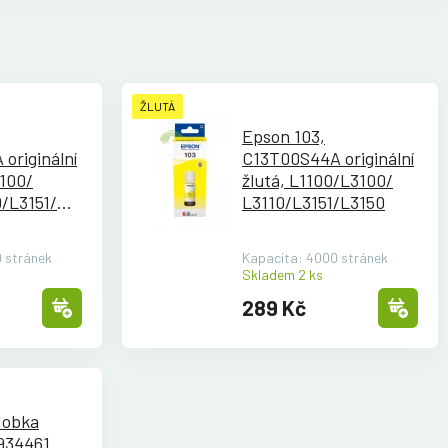
ŽLUTÁ
Epson 103,
originální
C13T00S44A originální
100/
žlutá, L1100/
L3100/
0/
L3151/
L3110/
L3151/
L3150
 stránek
Kapacita: 4000 stránek
Skladem 2 ks
289 Kč
dobka
934461