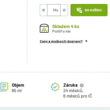
DO KOŠÍKU
Skladem 4 ks
Pozítří u vás
Ceny a možnosti dopravy?
Objem
Záruka
65 ml
24 měsíců,
6 měsíců pro IČ