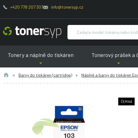
+420 778 207 307
info@tonersyp.cz
Tonery a náplně do tiskáren
Tonerový prášek a 
Barvy do tiskáren (cartridge)
Náplně a barvy do tiskáren Ep
ČERNÁ