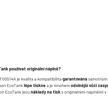
ank používat originální náplně?
T00S14A je kvalita a kompatibilita
garantována
samotný
Epson EcoTank
lépe tiskne
a je mnohem
odolnější vůči zasy
on EcoTank jsou
náklady na tisk
s originálními náplněmi v