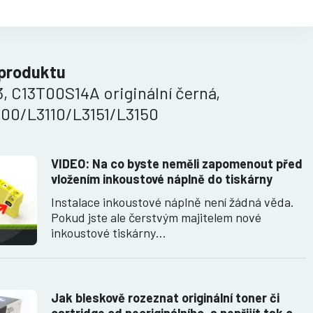
 produktu
, C13T00S14A originální černá,
100/L3110/L3151/L3150
VIDEO: Na co byste neměli zapomenout před
vložením inkoustové náplně do tiskárny
Instalace inkoustové náplně není žádná věda.
Pokud jste ale čerstvým majitelem nové
inkoustové tiskárny…
Jak bleskově rozeznat originální toner či