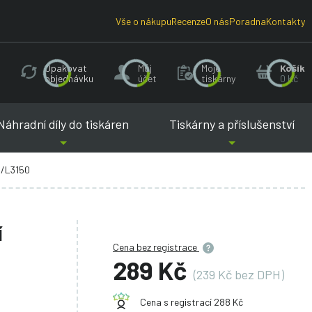
Vše o nákupu
Recenze
O nás
Poradna
Kontakty
Opakovat
Můj
Moje
Košík
objednávku
účet
tiskárny
0 Kč
Náhradní díly do tiskáren
Tiskárny a příslušenství
1/L3150
í
Cena bez registrace
289 Kč
(239 Kč bez DPH)
Cena s registrací 288 Kč