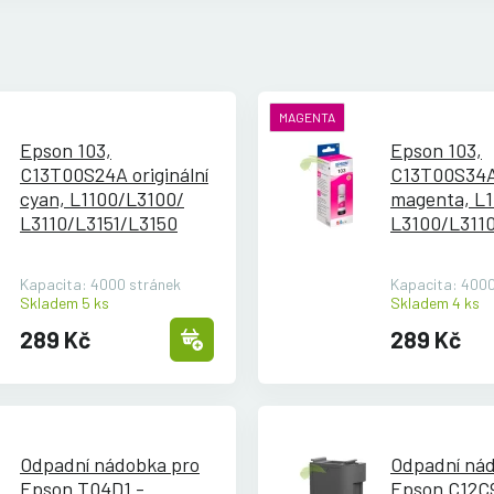
MAGENTA
Epson 103,
Epson 103,
C13T00S24A originální
C13T00S34A 
cyan, L1100/
L3100/
magenta, L1
L3110/
L3151/
L3150
L3100/
L311
L3150
Kapacita: 4000 stránek
Kapacita: 4000
Skladem 5 ks
Skladem 4 ks
289 Kč
289 Kč
Odpadní nádobka pro
Odpadní ná
Epson T04D1 -
Epson C12C