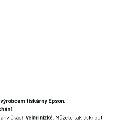
m
výrobcem tiskárny Epson
.
chání
.
 lahvičkách
velmi nízké
. Můžete tak tisknout