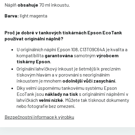
Náplň
obsahuje
70 ml inkoustu.
Barva:
light magenta
Proč je dobré v tankových tiskárnách Epson EcoTank
používat originální náplně?
U originálních náplní Epson 108, C13T09C64A je kvalita a
kompatibilita
garantována
samotným
výrobcem
tiskárny Epson
.
Originální lahvičkový inkoust je šetrnější k precizním
tiskovým hlavám a v porovnání s neoriginálním
inkoustem je mnohem
odolnější vůči zasychání
.
Díky velmi úspornému tankovému systému Epson
EcoTank jsou
náklady na tisk
s originálními náplněmi v
lahvičkách
velmi nízké
. Můžete tak tisknout dokumenty
nebo fotografie bez omezení.
Bezpečnostní informace k výrobku