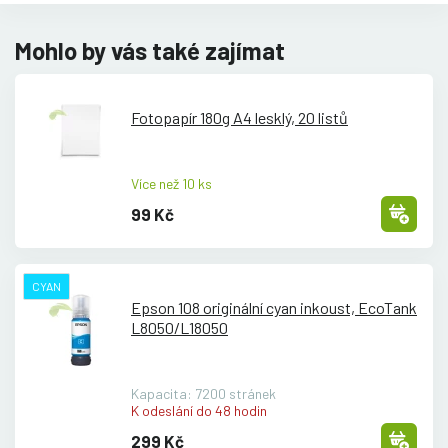
Mohlo by vás také zajímat
Fotopapír 180g A4 lesklý, 20 listů
Více než 10 ks
99 Kč
CYAN
Epson 108 originální cyan inkoust, EcoTank
L8050/
L18050
Kapacita: 7200 stránek
K odeslání do 48 hodin
299 Kč