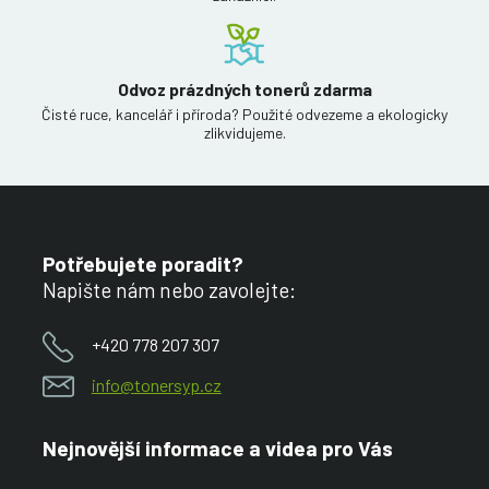
Odvoz prázdných tonerů zdarma
Čisté ruce, kancelář i příroda? Použité odvezeme a ekologicky
zlikvidujeme.
Potřebujete poradit?
Napište nám nebo zavolejte:
+420 778 207 307
info@tonersyp.cz
Nejnovější informace a videa pro Vás