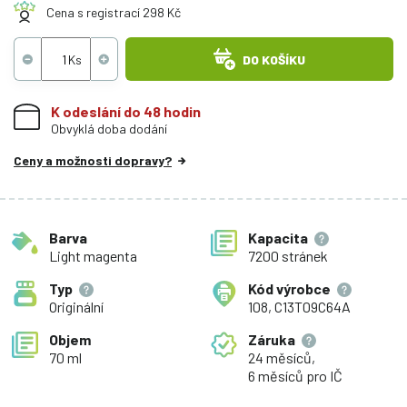
Cena s registrací 298 Kč
DO KOŠÍKU
K odeslání do 48 hodin
Obvyklá doba dodání
Ceny a možnosti dopravy?
Barva
Kapacita
Light magenta
7200 stránek
Typ
Kód výrobce
Originální
108, C13T09C64A
Objem
Záruka
70 ml
24 měsíců,
6 měsíců pro IČ