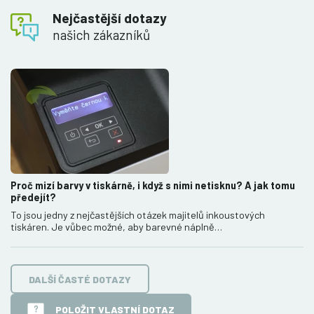
Nejčastější dotazy
našich zákazníků
Proč mizí barvy v tiskárně, i když s nimi netisknu? A jak tomu
předejít?
To jsou jedny z nejčastějších otázek majitelů inkoustových
tiskáren. Je vůbec možné, aby barevné náplně…
DALŠÍ ČASTÉ DOTAZY
POLOŽIT VLASTNÍ DOTAZ