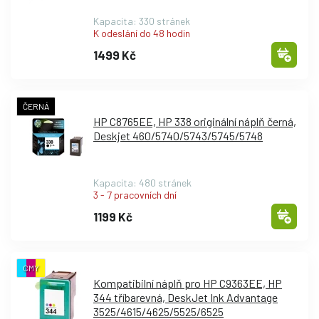
Kapacita: 330 stránek
K odeslání do 48 hodin
1499 Kč
ČERNÁ
HP C8765EE, HP 338 originální náplň černá,
Deskjet 460/
5740/
5743/
5745/
5748
Kapacita: 480 stránek
3 - 7 pracovních dní
1199 Kč
CMY
Kompatibilní náplň pro HP C9363EE, HP
344 tříbarevná, DeskJet Ink Advantage
3525/
4615/
4625/
5525/
6525