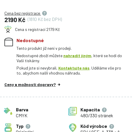
Cena bez registrace
2190 Kč
(1810 Kč bez DPH)
Cena s registrací 2179 Kč
Nedostupné
Tento produkt již není v prodeji.
Nedostupné zboží můžete
nahradit jiným
, které se hodí do
Vaší tiskárny.
Pokud jste si nevybrali,
Kontaktujte nás
. Uděláme vše pro
to, abychom našli vhodnou náhradu.
Ceny a možnosti dopravy?
Barva
Kapacita
CMYK
480/330 stránek
Typ
Kód výrobce
Originální
SD449EE, č. 338 + č.