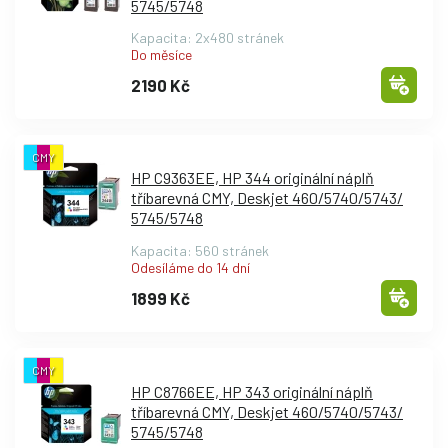
5745/
5748
Kapacita: 2x480 stránek
Do měsíce
2190 Kč
CMY
HP C9363EE, HP 344 originální náplň
tříbarevná CMY, Deskjet 460/
5740/
5743/
5745/
5748
Kapacita: 560 stránek
Odesíláme do 14 dní
1899 Kč
CMY
HP C8766EE, HP 343 originální náplň
tříbarevná CMY, Deskjet 460/
5740/
5743/
5745/
5748