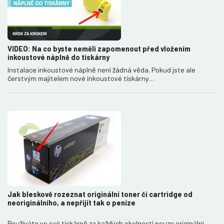
VIDEO: Na co byste neměli zapomenout před vložením
inkoustové náplně do tiskárny
Instalace inkoustové náplně není žádná věda. Pokud jste ale
čerstvým majitelem nové inkoustové tiskárny…
Jak bleskově rozeznat originální toner či cartridge od
neoriginálního, a nepřijít tak o peníze
Používáte ve své tiskárně za každých okolností pouze originální