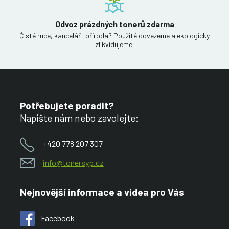
Odvoz prázdných tonerů zdarma
Čisté ruce, kancelář i příroda? Použité odvezeme a ekologicky
zlikvidujeme.
Potřebujete poradit?
Napište nám nebo zavolejte:
+420 778 207 307
info@tonersyp.cz
Nejnovější informace a videa pro Vás
Facebook