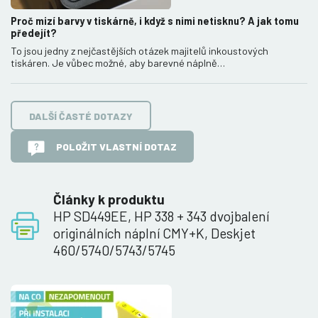
Proč mizí barvy v tiskárně, i když s nimi netisknu? A jak tomu
předejít?
To jsou jedny z nejčastějších otázek majitelů inkoustových
tiskáren. Je vůbec možné, aby barevné náplně…
DALŠÍ ČASTÉ DOTAZY
POLOŽIT VLASTNÍ DOTAZ
Články k produktu
HP SD449EE, HP 338 + 343 dvojbalení
originálních náplní CMY+K, Deskjet
460/5740/5743/5745