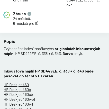
343
Záruka
24 měsíců,
6 měsíců pro IČ
Popis
Zvýhodněné balení značkových
originálních inkoustových
náplní
HP SD449EE, č. 338 + č. 343.
Barva
cmyk.
Inkoustová náplň HP SD449EE, č. 338 + č. 343 bude
pasovat do těchto tiskáren:
HP Deskjet 460
HP Deskjet 460c
HP Deskjet 460cb
HP Deskjet 460wbt
HP Deskjet 460wf
HP Deskjet 5740