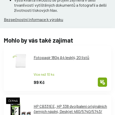
trvanlivosti vytištěných dokumentů a fotografií a delší
životností tiskových hlav.
Bezpečnostní informace k výrobku
Mohlo by vás také zajímat
Fotopapír 180g A4 lesklý, 20 listů
Více než 10 ks
99 Kč
ČERNÁ
HP CB331EE, HP 338 dvojbalení originálních
černých náplní, Deskjet 460/
5740/
5743/