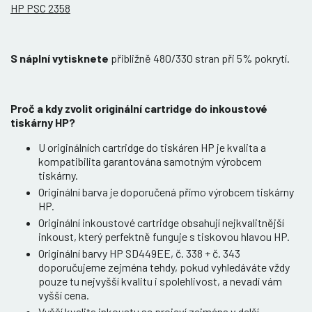
HP PSC 2358
S náplní vytisknete
přibližně 480/330 stran při 5% pokrytí.
Proč a kdy zvolit originální cartridge do inkoustové
tiskárny HP?
U originálních cartridge do tiskáren HP je kvalita a
kompatibilita garantována samotným výrobcem
tiskárny.
Originální barva je doporučená přímo výrobcem tiskárny
HP.
Originální inkoustové cartridge obsahují nejkvalitnější
inkoust, který perfektně funguje s tiskovou hlavou HP.
Originální barvy HP SD449EE, č. 338 + č. 343
doporučujeme zejména tehdy, pokud vyhledáváte vždy
pouze tu nejvyšší kvalitu i spolehlivost, a nevadí vám
vyšší cena.
Vyšší kvalita inkoustu se projeví zejména v delší