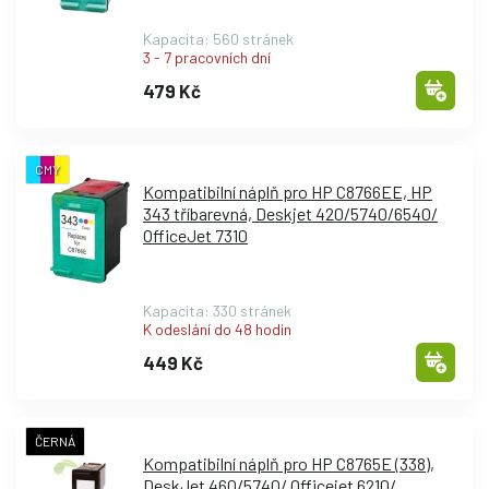
Kapacita: 560 stránek
3 - 7 pracovních dní
479 Kč
CMY
Kompatibilní náplň pro HP C8766EE, HP
343 tříbarevná, Deskjet 420/
5740/
6540/
OfficeJet 7310
Kapacita: 330 stránek
K odeslání do 48 hodin
449 Kč
ČERNÁ
Kompatibilní náplň pro HP C8765E (338),
DeskJet 460/
5740/
Officejet 6210/