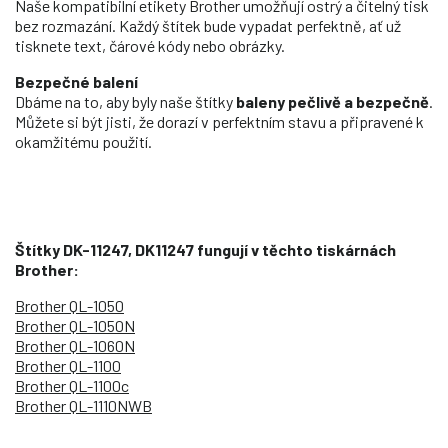
Naše kompatibilní etikety Brother umožňují ostrý a čitelný tisk
bez rozmazání. Každý štítek bude vypadat perfektně, ať už
tisknete text, čárové kódy nebo obrázky.
Bezpečné balení
Dbáme na to, aby byly naše štítky
baleny pečlivě a bezpečně
.
Můžete si být jisti, že dorazí v perfektním stavu a připravené k
okamžitému použití.
Štítky DK-11247, DK11247
fungují v těchto tiskárnách
Brother:
Brother QL-1050
Brother QL-1050N
Brother QL-1060N
Brother QL-1100
Brother QL-1100c
Brother QL-1110NWB