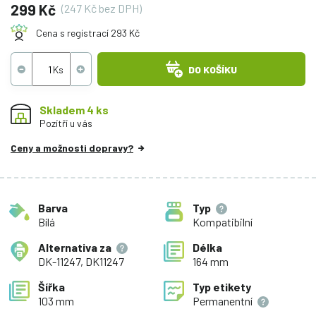
299 Kč
(247 Kč bez DPH)
Cena s registrací 293 Kč
DO KOŠÍKU
Skladem 4 ks
Pozítří u vás
Ceny a možnosti dopravy?
Barva
Typ
Bílá
Kompatibilní
Alternativa za
Délka
DK-11247, DK11247
164 mm
Šířka
Typ etikety
103 mm
Permanentní