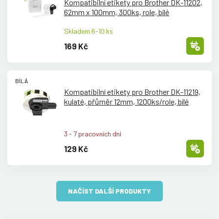
Kompatibilní etikety pro Brother DK-11202,
62mm x 100mm, 300ks, role, bílé
Skladem 6-10 ks
169 Kč
BÍLÁ
Kompatibilní etikety pro Brother DK-11219,
kulaté, přůměr 12mm, 1200ks/
role, bílé
3 - 7 pracovních dní
129 Kč
NAČÍST DALŠÍ PRODUKTY