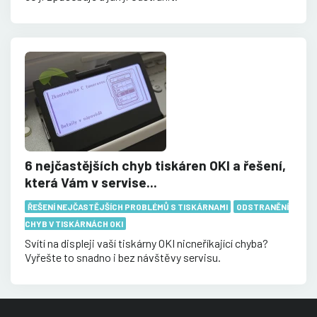
6 nejčastějších chyb tiskáren OKI a řešení,
která Vám v servise...
ŘEŠENÍ NEJČASTĚJŠÍCH PROBLÉMŮ S TISKÁRNAMI
ODSTRANĚNÍ
CHYB V TISKÁRNÁCH OKI
Svítí na displeji vaší tiskárny OKI nicneříkající chyba?
Vyřešte to snadno i bez návštěvy servisu.