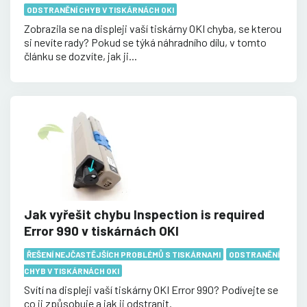
ODSTRANĚNÍ CHYB V TISKÁRNÁCH OKI
Zobrazila se na displeji vaší tiskárny OKI chyba, se kterou
si nevíte rady? Pokud se týká náhradního dílu, v tomto
článku se dozvíte, jak ji...
Jak vyřešit chybu Inspection is required
Error 990 v tiskárnách OKI
ŘEŠENÍ NEJČASTĚJŠÍCH PROBLÉMŮ S TISKÁRNAMI
ODSTRANĚNÍ
CHYB V TISKÁRNÁCH OKI
Svítí na displeji vaší tiskárny OKI Error 990? Podívejte se
co ji způsobuje a jak ji odstranit.