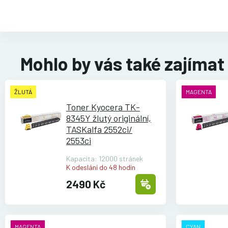
Mohlo by vás také zajímat
ŽLUTÁ
MAGENTA
Toner Kyocera TK-
8345Y žlutý originální,
TASKalfa 2552ci/
2553ci
Kapacita: 12000 stránek
K odeslání do 48 hodin
2490 Kč
MAGENTA
CYAN