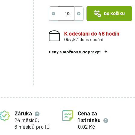
DO KOŠÍKU
K odeslání do 48 hodin
Obvyklá doba dodání
Ceny a možnosti dopravy?
Záruka
Cena za
24 měsíců,
1 stránku
6 měsíců pro IČ
0,02 Kč