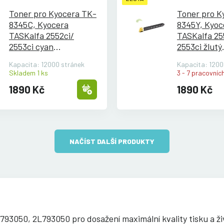
Toner pro Kyocera TK-
Toner pro K
8345C, Kyocera
8345Y, Kyoc
TASKalfa 2552ci/
TASKalfa 25
2553ci cyan
2553ci žlutý
renovovaný
renovovaný
Kapacita: 12000 stránek
Kapacita: 1200
Skladem 1 ks
3 - 7 pracovních
1890 Kč
1890 Kč
NAČÍST DALŠÍ PRODUKTY
93050, 2L793050 pro dosažení maximální kvality tisku a ži