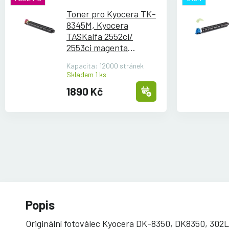
Toner pro Kyocera TK-
8345M, Kyocera
TASKalfa 2552ci/
2553ci magenta
renovovaný
Kapacita: 12000 stránek
Skladem 1 ks
1890 Kč
Popis
Originální fotoválec Kyocera DK-8350, DK8350, 302L7