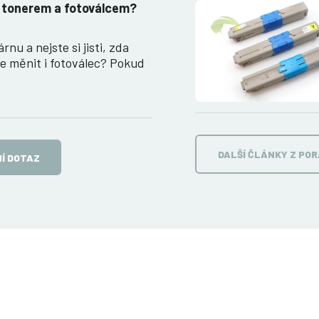
i tonerem a fotoválcem?
rnu a nejste si jisti, zda
e měnit i fotoválec? Pokud
DALŠÍ ČLÁNKY Z PO
Í DOTAZ