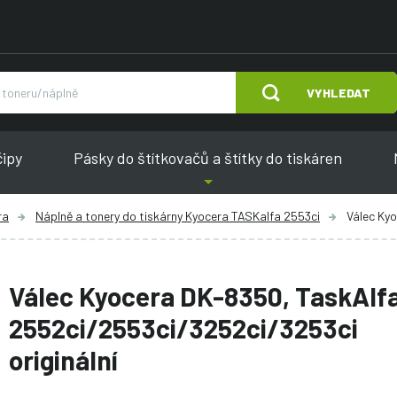
VYHLEDAT
čipy
Pásky do štítkovačů a štítky do tiskáren
ra
Náplně a tonery do tiskárny Kyocera TASKalfa 2553ci
Válec Ky
Válec Kyocera DK-8350, TaskAlf
2552ci/2553ci/3252ci/3253ci
originální