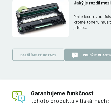
Jaký je rozdíl mez
Máte laserovou tiská
kromě toneru musít
jste o…
DALŠÍ ČASTÉ DOTAZY
POLOŽIT VLASTN
Garantujeme funkčnost
tohoto produktu v tiskárnách: