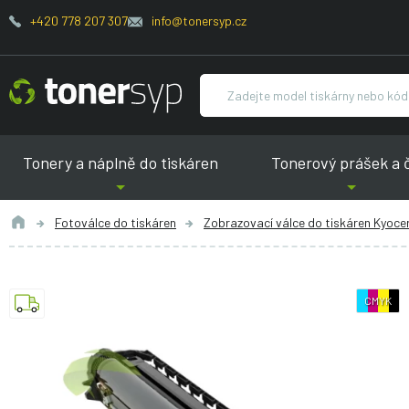
+420 778 207 307
info@tonersyp.cz
Tonery a náplně do tiskáren
Tonerový prášek a 
Fotoválce do tiskáren
Zobrazovací válce do tiskáren Kyoce
CMYK