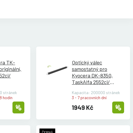
ra TK-
Optický válec
riginální,
samostatný pro
52ci/
Kyocera DK-8350,
TaskAlfa 2552ci/
3252ci/
2553ci/
3253ci
0 stránek
Kapacita: 200000 stránek
8 hodin
3 - 7 pracovních dní
1949 Kč
ČERNÁ