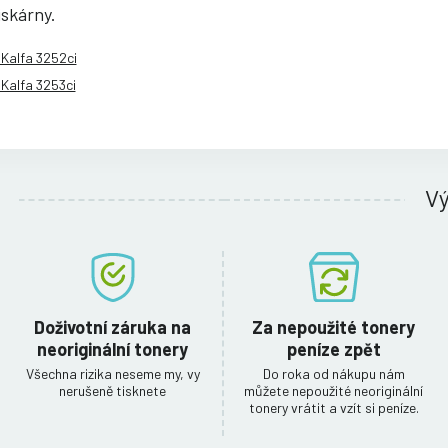
iskárny.
Kalfa 3252ci
Kalfa 3253ci
V
Doživotní záruka na
Za nepoužité tonery
neoriginální tonery
peníze zpět
Všechna rizika neseme my, vy
Do roka od nákupu nám
nerušeně tisknete
můžete nepoužité neoriginální
tonery vrátit a vzít si peníze.