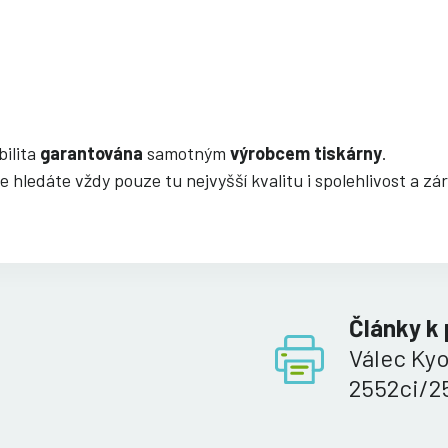
bilita
garantována
samotným
výrobcem tiskárny
.
e hledáte vždy pouze tu nejvyšší kvalitu i spolehlivost a 
Články k
Válec Ky
2552ci/25