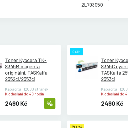
2L793050
CYAN
Toner Kyocera TK-
Toner Kyoce
8345M magenta
8345C cyan o
originální, TASKalfa
TASKalfa 25
2552ci/
2553ci
2553ci
Kapacita: 12000 stránek
Kapacita: 1200
K odeslání do 48 hodin
K odeslání do 4
2490 Kč
2490 Kč
ŽLUTÁ