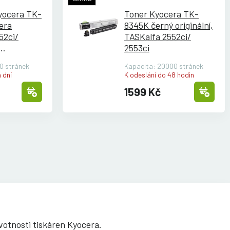
yocera TK-
Toner Kyocera TK-
era
8345K černý originální,
52ci/
TASKalfa 2552ci/
2553ci
0 stránek
Kapacita: 20000 stránek
 dní
K odeslání do 48 hodin
1599 Kč
votnosti tiskáren Kyocera.