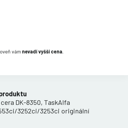
zároveň vám
nevadí vyšší cena
.
 produktu
ocera DK-8350, TaskAlfa
53ci/3252ci/3253ci originální