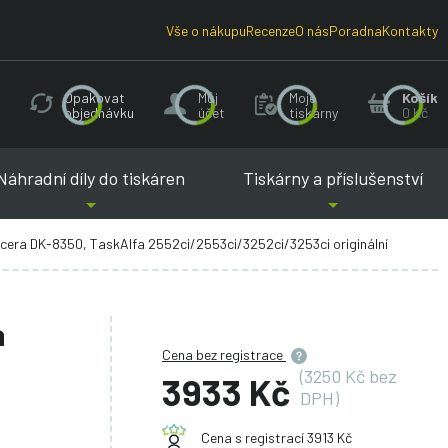
Vše o nákupu
Recenze
O nás
Poradna
Kontakty
Opakovat
Můj
Moje
Košík
objednávku
účet
tiskárny
0 Kč
Náhradní díly do tiskáren
Tiskárny a příslušenství
ocera DK-8350, TaskAlfa 2552ci/2553ci/3252ci/3253ci originální
a
Cena bez registrace
(3250 Kč bez
3933 Kč
DPH)
Cena s registrací 3913 Kč