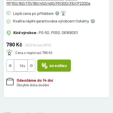
MP150/160/170/180/450/460/MX300/310/iP2200a
Lepší cena po
přihlášení
Kvalita náplní garantována výrobcem
tiskárny
Kód výrobce:
PG-50, PG50, 0616B001
790 Kč
(653 Kč bez DPH)
Cena s registrací 786 Kč
DO KOŠÍKU
Odesíláme do 14 dní
Obvyklá doba dodání