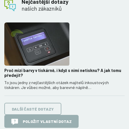
Nejčastější dotazy
našich zákazníků
Proč mizí barvy v tiskárně, i když s nimi netisknu? A jak tomu
předejít?
To jsou jedny z nejčastějších otázek majitelů inkoustových
tiskáren. Je vůbec možné, aby barevné náplně…
DALŠÍ ČASTÉ DOTAZY
POLOŽIT VLASTNÍ DOTAZ