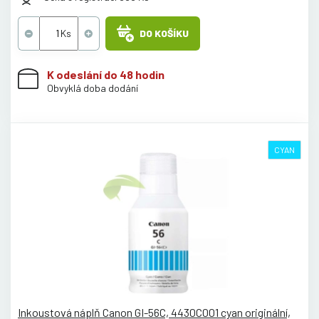
DO KOŠÍKU
K odeslání do 48 hodin
Obvyklá doba dodání
CYAN
Inkoustová náplň Canon GI-56C, 4430C001 cyan originální,