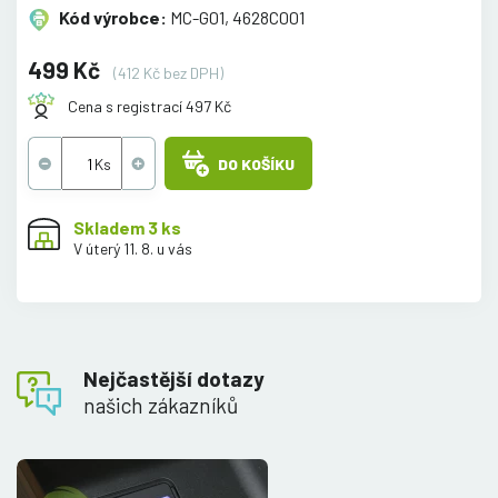
Kód výrobce:
MC-G01, 4628C001
499 Kč
(412 Kč bez DPH)
Cena s registrací 497 Kč
DO KOŠÍKU
Skladem 3 ks
V úterý 11. 8. u vás
Nejčastější dotazy
našich zákazníků