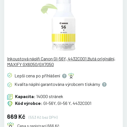
Inkoustová náplň Canon GI-56Y, 4432C001 žlutá originální,
MAXIFY GX6050/GX7050
Lepší cena po
přihlášení
Kvalita náplní garantována výrobcem
tiskárny
Kapacita:
14000 stránek
Kód výrobce:
GI-56Y, GI-56 Y, 4432C001
669 Kč
(553 Kč bez DPH)
Cena s registrací 666 Kč