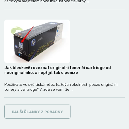
čerstvým majitelem nové inkoustové tiskárny…
Jak bleskově rozeznat originální toner či cartridge od
neoriginálního, a nepřijít tak o peníze
Používáte ve své tiskárně za každých okolností pouze originální
tonery a cartridge? A zdá se vám, že…
DALŠÍ ČLÁNKY Z PORADNY