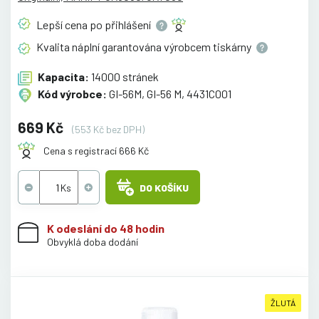
Lepší cena po
přihlášení
Kvalita náplní garantována výrobcem
tiskárny
Kapacita:
14000 stránek
Kód výrobce:
GI-56M, GI-56 M, 4431C001
669 Kč
(553 Kč bez DPH)
Cena s registrací 666 Kč
DO KOŠÍKU
K odeslání do 48 hodin
Obvyklá doba dodání
ŽLUTÁ