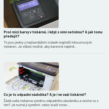
Proč mizí barvy v tiskárně, i když s nimi netisknu? A jak tomu
předejít?
To jsou jedny z nejčastějších otázek majitelů inkoustových
tiskáren. Je vůbec možné, aby barevné náplně…
Co je to odpadní nádobka? A je i ve vaši tiskárně?
Žádá vaše tiskárna výměnu odpadního zásobníku a nevíte co s
tím? Je nutné ji vyměnit, nebo stačí toner…