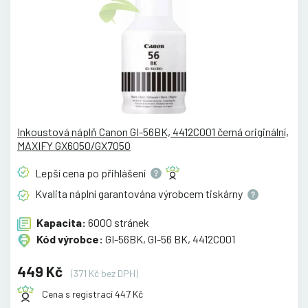
Inkoustová náplň Canon GI-56BK, 4412C001 černá originální,
MAXIFY GX6050/GX7050
Lepší cena po
přihlášení
Kvalita náplní garantována výrobcem
tiskárny
Kapacita:
6000 stránek
Kód výrobce:
GI-56BK, GI-56 BK, 4412C001
449 Kč
(371 Kč bez DPH)
Cena s registrací 447 Kč