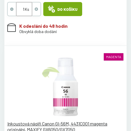
DO KOŠÍKU
K odeslání do 48 hodin
Obvyklá doba dodání
MAGENTA
Inkoustová náplň Canon GI-56M, 4431C001 magenta
originální, MAXIFY GX6050/GX7050