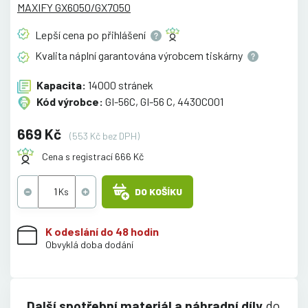
MAXIFY GX6050/GX7050
Lepší cena po
přihlášení
Kvalita náplní garantována výrobcem
tiskárny
Kapacita:
14000 stránek
Kód výrobce:
GI-56C, GI-56 C, 4430C001
669 Kč
(553 Kč bez DPH)
Cena s registrací 666 Kč
DO KOŠÍKU
K odeslání do 48 hodin
Obvyklá doba dodání
Další spotřební materiál a náhradní díly
do