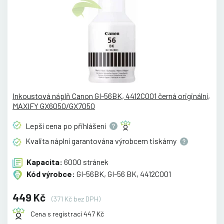
Inkoustová náplň Canon GI-56BK, 4412C001 černá originální,
MAXIFY GX6050/GX7050
Lepší cena po
přihlášení
Kvalita náplní garantována výrobcem
tiskárny
Kapacita:
6000 stránek
Kód výrobce:
GI-56BK, GI-56 BK, 4412C001
449 Kč
(371 Kč bez DPH)
Cena s registrací 447 Kč