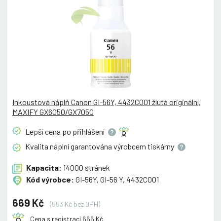
Inkoustová náplň Canon GI-56Y, 4432C001 žlutá originální,
MAXIFY GX6050/GX7050
Lepší cena po
přihlášení
Kvalita náplní garantována výrobcem
tiskárny
Kapacita:
14000 stránek
Kód výrobce:
GI-56Y, GI-56 Y, 4432C001
669 Kč
(553 Kč bez DPH)
Cena s registrací 666 Kč