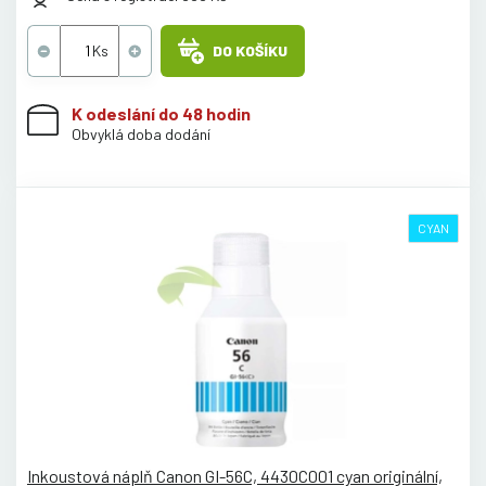
DO KOŠÍKU
K odeslání do 48 hodin
Obvyklá doba dodání
CYAN
Inkoustová náplň Canon GI-56C, 4430C001 cyan originální,