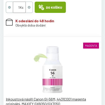
DO KOŠÍKU
K odeslání do 48 hodin
Obvyklá doba dodání
MAGENTA
Inkoustová náplň Canon GI-56M, 4431C001 magenta
originální, MAXIFY GX6050/GX7050