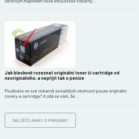
čerstvým majitelem nové inkoustové tiskárny…
Jak bleskově rozeznat originální toner či cartridge od
neoriginálního, a nepřijít tak o peníze
Používáte ve své tiskárně za každých okolností pouze originální
tonery a cartridge? A zdá se vám, že…
DALŠÍ ČLÁNKY Z PORADNY