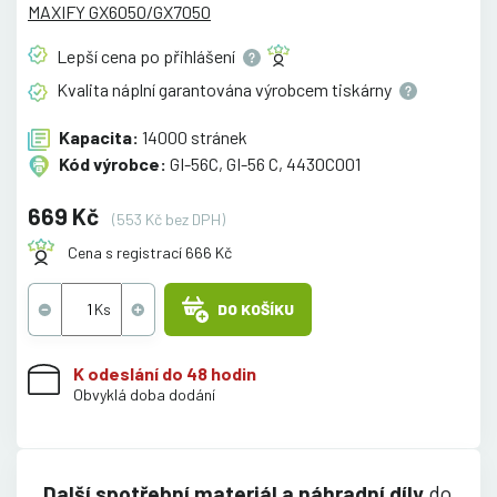
MAXIFY GX6050/GX7050
Lepší cena po
přihlášení
Kvalita náplní garantována výrobcem
tiskárny
Kapacita:
14000 stránek
Kód výrobce:
GI-56C, GI-56 C, 4430C001
669 Kč
(553 Kč bez DPH)
Cena s registrací 666 Kč
DO KOŠÍKU
K odeslání do 48 hodin
Obvyklá doba dodání
Další spotřební materiál a náhradní díly
do