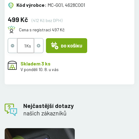
Kód výrobce:
MC-G01, 4628C001
499 Kč
(412 Kč bez DPH)
Cena s registrací 497 Kč
DO KOŠÍKU
Skladem 3 ks
V pondělí 10. 8. u vás
Nejčastější dotazy
našich zákazníků