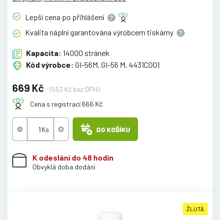
Lepší cena po
přihlášení
Kvalita náplní garantována výrobcem
tiskárny
Kapacita:
14000 stránek
Kód výrobce:
GI-56M, GI-56 M, 4431C001
669 Kč
(553 Kč bez DPH)
Cena s registrací 666 Kč
DO KOŠÍKU
K odeslání do 48 hodin
Obvyklá doba dodání
ŽLUTÁ