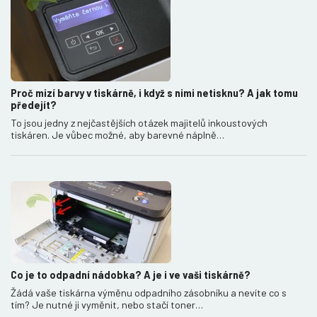
Proč mizí barvy v tiskárně, i když s nimi netisknu? A jak tomu
předejít?
To jsou jedny z nejčastějších otázek majitelů inkoustových
tiskáren. Je vůbec možné, aby barevné náplně…
Co je to odpadní nádobka? A je i ve vaši tiskárně?
Žádá vaše tiskárna výměnu odpadního zásobníku a nevíte co s
tím? Je nutné ji vyměnit, nebo stačí toner…