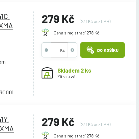
1C,
279 Kč
(231 Kč bez DPH)
IXMA
Cena s registrací 278 Kč
DO KOŠÍKU
cem
Skladem 2 ks
Zítra u vás
43C001
1Y,
279 Kč
(231 Kč bez DPH)
PIXMA
Cena s registrací 278 Kč