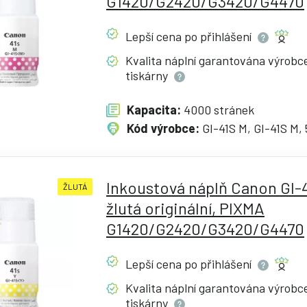
G1420/G2420/G3420/G4470
Lepší cena po
přihlášení
Kvalita náplní garantována výrob
tiskárny
Kapacita:
4000 stránek
Kód výrobce:
GI-41S M, GI-41S M,
Inkoustová náplň Canon GI-4
ŽLUTÁ
žlutá originální, PIXMA
G1420/G2420/G3420/G4470
Lepší cena po
přihlášení
Kvalita náplní garantována výrob
tiskárny