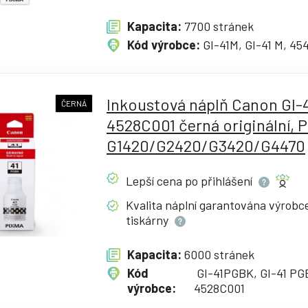
Kapacita:
7700 stránek
Kód výrobce:
GI-41M, GI-41 M, 45
Inkoustová náplň Canon GI-
ČERNÁ
4528C001 černá originální, 
G1420/G2420/G3420/G4470
Lepší cena po
přihlášení
Kvalita náplní garantována výrob
tiskárny
Kapacita:
6000 stránek
Kód
GI-41PGBK, GI-41 PG
výrobce:
4528C001