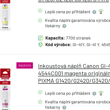
Lepší cena po
přihlášení
Kvalita náplní garantována výrob
tiskárny
Kapacita:
7700 stránek
Kód výrobce:
GI-41Y, GI-41 Y, 45
Inkoustová náplň Canon GI-
MAGENTA
4544C001 magenta origináln
PIXMA G1420/G2420/G3420
Lepší cena po
přihlášení
Kvalita náplní garantována výrob
tiskárny