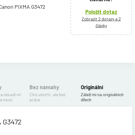
 Canon PIXMA G3472
Položit dotaz
Zobrazit 2 dotazy a 2
články
y
Bez námahy
Originální
 a nevadí mi
Chci ušetřit, ale bez
Záleží mi na originálních
e navíc
práce
dílech
A G3472