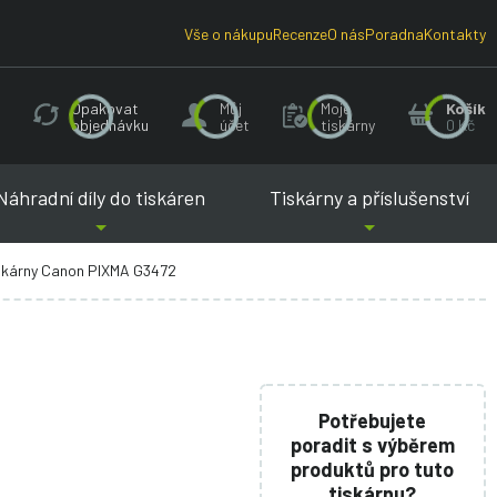
Vše o nákupu
Recenze
O nás
Poradna
Kontakty
Opakovat
Můj
Moje
Košík
objednávku
účet
tiskárny
0 Kč
Náhradní díly do tiskáren
Tiskárny a příslušenství
iskárny Canon PIXMA G3472
Potřebujete
poradit s výběrem
produktů pro tuto
tiskárnu?