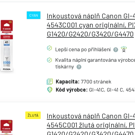
Inkoustová náplň Canon GI-4
CYAN
4543C001 cyan originální, P
G1420/G2420/G3420/G4470
Lepší cena po
přihlášení
Kvalita náplní garantována výrob
tiskárny
Kapacita:
7700 stránek
Kód výrobce:
GI-41C, GI-41 C, 45
Inkoustová náplň Canon GI-4
ŽLUTÁ
4545C001 žlutá originální, 
G1420/G2420/G3420/G4470