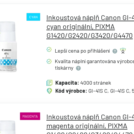
Inkoustová náplň Canon GI-4
CYAN
cyan originální, PIXMA
G1420/G2420/G3420/G4470
Lepší cena po
přihlášení
Kvalita náplní garantována výrob
tiskárny
Kapacita:
4000 stránek
Kód výrobce:
GI-41S C, GI-41S C,
Inkoustová náplň Canon GI-4
MAGENTA
magenta originální, PIXMA