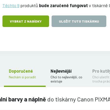
Těchto 9
produktů
bude zaručeně fungovat
v tiskárně
VYBRAT Z NABÍDKY
ULOŽIT TUTO TISKÁRNU
Doporučené
Nejlevnější
Pro kutil
Nechám si poradit
Chci to nejlevnější, co
Chci ušetřit
existuje
trocha prác
ální barvy a náplně
do tiskárny Canon PIXM