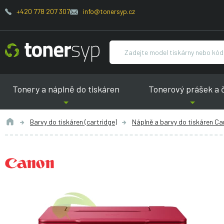
+420 778 207 307
info@tonersyp.cz
Tonery a náplně do tiskáren
Tonerový prášek a 
Barvy do tiskáren (cartridge)
Náplně a barvy do tiskáren C