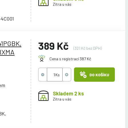
Zítra u vás
44C001
41PGBK,
389 Kč
(321 Kč bez DPH)
PIXMA
Cena s registrací 387 Kč
DO KOŠÍKU
cem
Skladem 2 ks
Zítra u vás
BK,