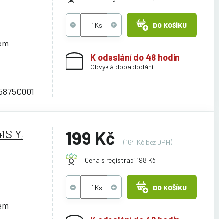
DO KOŠÍKU
cem
K odeslání do 48 hodin
Obvyklá doba dodání
 5875C001
1S Y,
199 Kč
(164 Kč bez DPH)
Cena s registrací 198 Kč
DO KOŠÍKU
cem