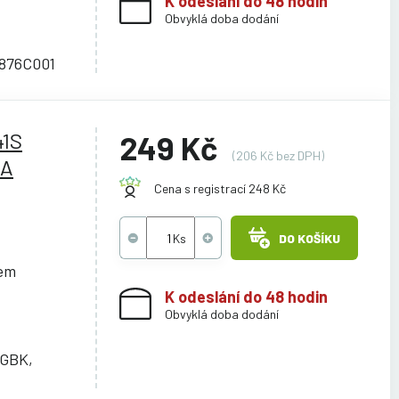
K odeslání do 48 hodin
Obvyklá doba dodání
5876C001
41S
249 Kč
(206 Kč bez DPH)
MA
Cena s registrací 248 Kč
DO KOŠÍKU
cem
K odeslání do 48 hodin
Obvyklá doba dodání
PGBK,