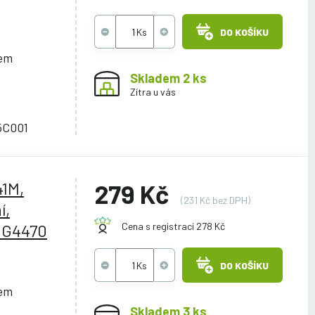
DO KOŠÍKU
cem
Skladem 2 ks
Zítra u vás
45C001
41M,
279 Kč
(231 Kč bez DPH)
í,
/G4470
Cena s registrací 278 Kč
DO KOŠÍKU
cem
Skladem 3 ks