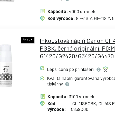
Kapacita:
4000 stránek
Kód výrobce:
GI-41S Y, GI-41S Y, 
Inkoustová náplň Canon GI-
ČERNÁ
PGBK, černá originální, PIX
G1420/G2420/G3420/G4470
Lepší cena po
přihlášení
Kvalita náplní garantována výrob
tiskárny
Kapacita:
3100 stránek
Kód
GI-41SPGBK, GI-41S 
výrobce:
5859C001