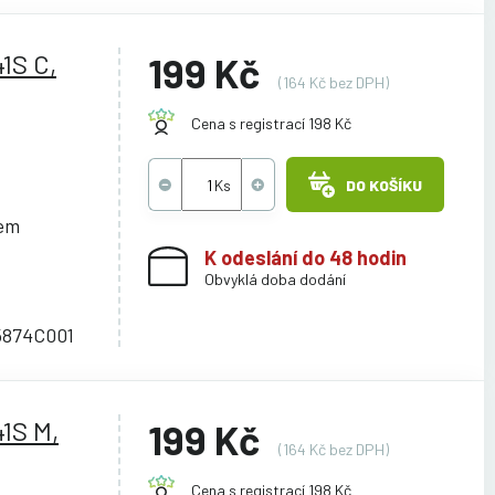
1S C,
199 Kč
(164 Kč bez DPH)
Cena s registrací 198 Kč
DO KOŠÍKU
cem
K odeslání do 48 hodin
Obvyklá doba dodání
 5874C001
1S M,
199 Kč
(164 Kč bez DPH)
Cena s registrací 198 Kč