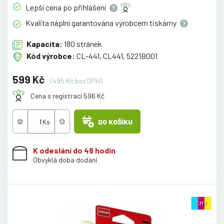
Lepší cena po
přihlášení
Kvalita náplní garantována výrobcem
tiskárny
Kapacita:
180 stránek
Kód výrobce:
CL-441, CL441, 5221B001
599 Kč
(495 Kč bez DPH)
Cena s registrací 596 Kč
DO KOŠÍKU
K odeslání do 48 hodin
Obvyklá doba dodání
CMY