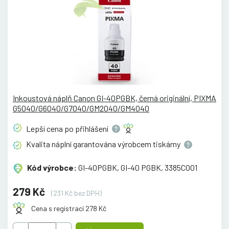
Inkoustová náplň Canon GI-40PGBK, černá originální, PIXMA
G5040/G6040/G7040/GM2040/GM4040
Lepší cena po
přihlášení
Kvalita náplní garantována výrobcem
tiskárny
Kód výrobce:
GI-40PGBK, GI-40 PGBK, 3385C001
279 Kč
(231 Kč bez DPH)
Cena s registrací 278 Kč