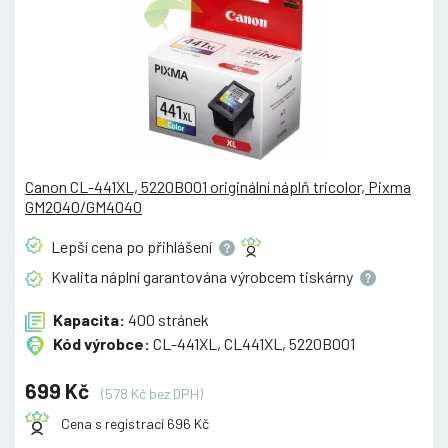
Canon CL-441XL, 5220B001 originální náplň tricolor, Pixma
GM2040/GM4040
Lepší cena po
přihlášení
Kvalita náplní garantována výrobcem
tiskárny
Kapacita:
400 stránek
Kód výrobce:
CL-441XL, CL441XL, 5220B001
699 Kč
(578 Kč bez DPH)
Cena s registrací 696 Kč