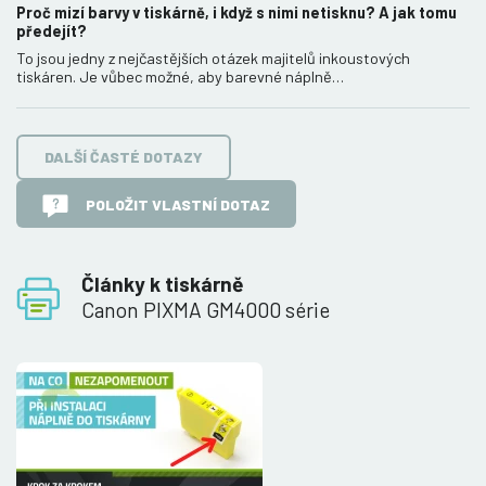
Proč mizí barvy v tiskárně, i když s nimi netisknu? A jak tomu
předejít?
To jsou jedny z nejčastějších otázek majitelů inkoustových
tiskáren. Je vůbec možné, aby barevné náplně…
DALŠÍ ČASTÉ DOTAZY
POLOŽIT VLASTNÍ DOTAZ
Články k tiskárně
Canon PIXMA GM4000 série