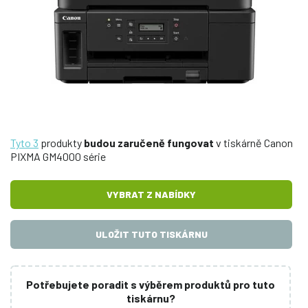
Tyto 3
produkty
budou zaručeně fungovat
v tiskárně Canon
PIXMA GM4000 série
VYBRAT Z NABÍDKY
ULOŽIT TUTO TISKÁRNU
Potřebujete poradit s výběrem produktů pro tuto
tiskárnu?