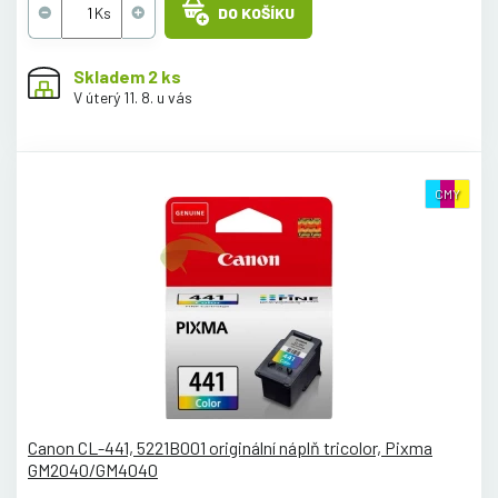
DO KOŠÍKU
Skladem 2 ks
V úterý 11. 8. u vás
CMY
Canon CL-441, 5221B001 originální náplň tricolor, Pixma
GM2040/GM4040