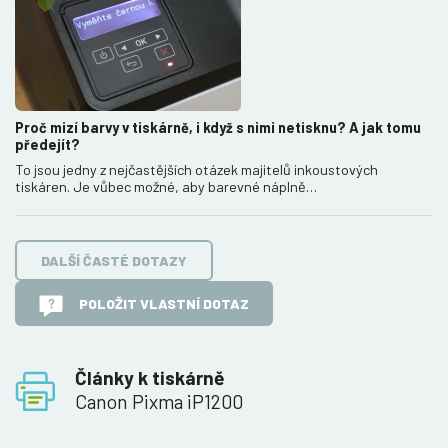
Proč mizí barvy v tiskárně, i když s nimi netisknu? A jak tomu
předejít?
To jsou jedny z nejčastějších otázek majitelů inkoustových
tiskáren. Je vůbec možné, aby barevné náplně…
DALŠÍ ČASTÉ DOTAZY
POLOŽIT VLASTNÍ DOTAZ
Články k tiskárně
Canon Pixma iP1200