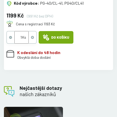
Kód výrobce:
PG-40/CL-41, PG40/CL41
1199 Kč
(991 Kč bez DPH)
Cena s registrací 1193 Kč
DO KOŠÍKU
K odeslání do 48 hodin
Obvyklá doba dodání
Nejčastější dotazy
našich zákazníků