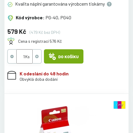
Kvalita náplní garantována výrobcem
tiskárny
Kód výrobce:
PG-40, PG40
579 Kč
(479 Kč bez DPH)
Cena s registrací 576 Kč
DO KOŠÍKU
K odeslání do 48 hodin
Obvyklá doba dodání
CMY