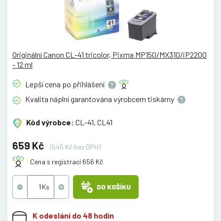
Originální Canon CL-41 tricolor, Pixma MP150/MX310/iP2200
- 12 ml
Lepší cena po
přihlášení
Kvalita náplní garantována výrobcem
tiskárny
Kód výrobce:
CL-41, CL41
659 Kč
(545 Kč bez DPH)
Cena s registrací 656 Kč
DO KOŠÍKU
K odeslání do 48 hodin