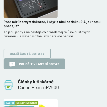
Proč mizí barvy v tiskárně, i když s nimi netisknu? A jak tomu
předejít?
To jsou jedny z nejčastějších otázek majitelů inkoustových
tiskáren. Je vůbec možné, aby barevné náplně…
DALŠÍ ČASTÉ DOTAZY
POLOŽIT VLASTNÍ DOTAZ
Články k tiskárně
Canon Pixma iP2600