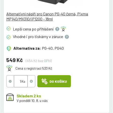
Alternativní náplň pro Canon PG-40 černá, Pixma
MP140/MX310/iP1200 - 18ml
Lepší cena po
přihlášení
Vhodné i pro tiskárny v
záruce
Alternativa za:
PG-40, PG40
549 Kč
(454 Kč bez DPH)
Cena s registrací 533 Kč
DO KOŠÍKU
Skladem 2 ks
V pondělí 10. 8. u vás