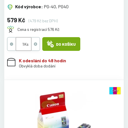
Kód výrobce:
PG-40, PG40
579 Kč
(479 Kč bez DPH)
Cena s registrací 576 Kč
DO KOŠÍKU
K odeslání do 48 hodin
Obvyklá doba dodání
CMY