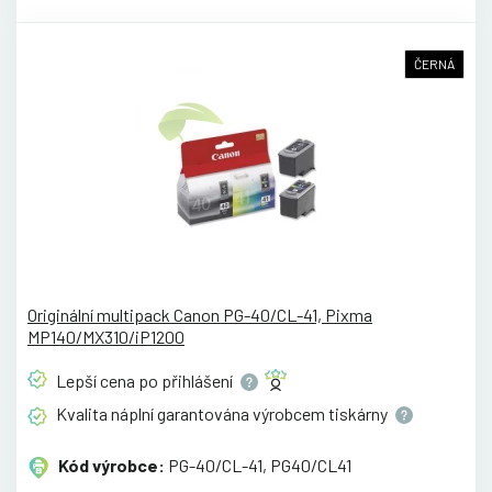
ČERNÁ
Originální multipack Canon PG-40/CL-41, Pixma
MP140/MX310/iP1200
Lepší cena po
přihlášení
Kvalita náplní garantována výrobcem
tiskárny
Kód výrobce:
PG-40/CL-41, PG40/CL41