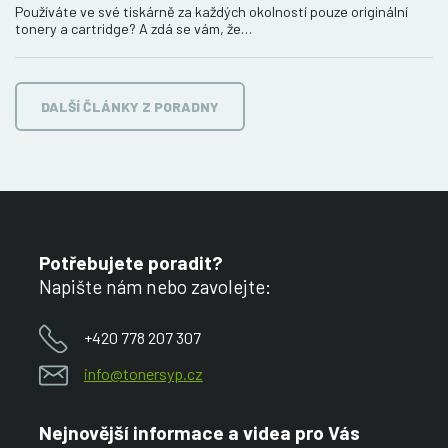
Používáte ve své tiskárně za každých okolností pouze originální
tonery a cartridge? A zdá se vám, že…
DALŠÍ ČLÁNKY Z PORADNY
Potřebujete poradit?
Napište nám nebo zavolejte:
+420 778 207 307
info@tonersyp.cz
Nejnovější informace a videa pro Vás