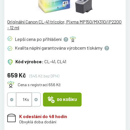
Originální Canon CL-41 tricolor, Pixma MP150/MX310/iP2200
- 12 ml
Lepší cena po
přihlášení
Kvalita náplní garantována výrobcem
tiskárny
Kód výrobce:
CL-41, CL41
659 Kč
(545 Kč bez DPH)
Cena s registrací 656 Kč
DO KOŠÍKU
K odeslání do 48 hodin
Obvyklá doba dodání