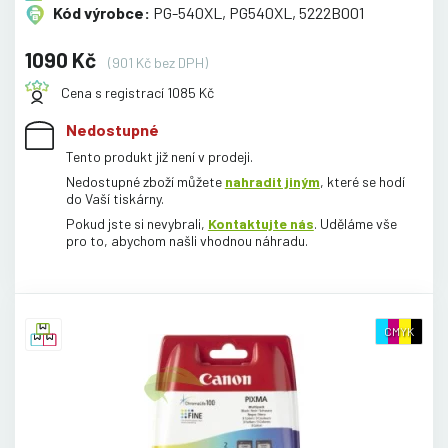
Kód výrobce:
PG-540XL, PG540XL, 5222B001
1090 Kč
(901 Kč bez DPH)
Cena s registrací 1085 Kč
Nedostupné
Tento produkt již není v prodeji.
Nedostupné zboží můžete
nahradit jiným
, které se hodí
do Vaší tiskárny.
Pokud jste si nevybrali,
Kontaktujte nás
. Uděláme vše
pro to, abychom našli vhodnou náhradu.
CMYK