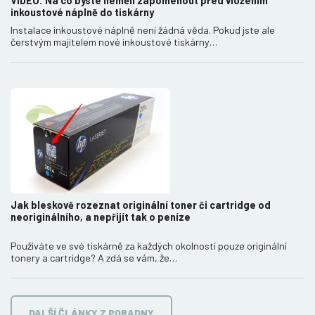
VIDEO: Na co byste neměli zapomenout před vložením
inkoustové náplně do tiskárny
Instalace inkoustové náplně není žádná věda. Pokud jste ale
čerstvým majitelem nové inkoustové tiskárny…
Jak bleskově rozeznat originální toner či cartridge od
neoriginálního, a nepřijít tak o peníze
Používáte ve své tiskárně za každých okolností pouze originální
tonery a cartridge? A zdá se vám, že…
DALŠÍ ČLÁNKY Z PORADNY