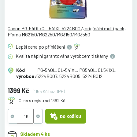
Canon PG-540L/CL-541XL 5224B007, originální multipack,
Pixma MG2150/MG2250/MG3150/MG3550
Lepší cena po
přihlášení
Kvalita náplní garantována výrobcem
tiskárny
Kód
PG-540L, CL-541XL, PG540L, CL541XL,
výrobce:
5224B007, 5224B005, 5224B012
1399 Kč
(1156 Kč bez DPH)
Cena s registrací 1392 Kč
DO KOŠÍKU
Skladem 4 ks