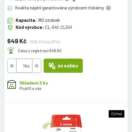
Kvalita náplní garantována výrobcem
tiskárny
Kapacita:
180 stránek
Kód výrobce:
CL-541, CL541
649 Kč
(536 Kč bez DPH)
Cena s registrací 646 Kč
DO KOŠÍKU
Skladem 2 ks
Pozítří u vás
ČERNÁ