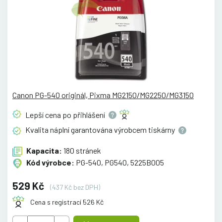
Canon PG-540 originál, Pixma MG2150/MG2250/MG3150
Lepší cena po
přihlášení
Kvalita náplní garantována výrobcem
tiskárny
Kapacita:
180 stránek
Kód výrobce:
PG-540, PG540, 5225B005
529 Kč
(437 Kč bez DPH)
Cena s registrací 526 Kč