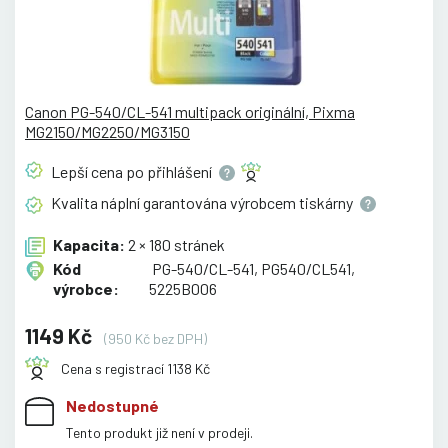
Canon PG-540/CL-541 multipack originální, Pixma
MG2150/MG2250/MG3150
Lepší cena po
přihlášení
Kvalita náplní garantována výrobcem
tiskárny
Kapacita:
2 × 180 stránek
Kód
PG-540/CL-541, PG540/CL541,
výrobce:
5225B006
1149 Kč
(950 Kč bez DPH)
Cena s registrací 1138 Kč
Nedostupné
Tento produkt již není v prodeji.