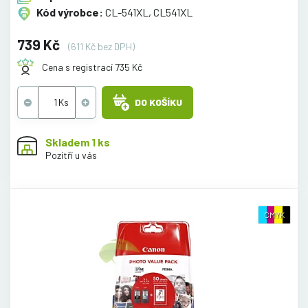
Kód výrobce:
CL-541XL, CL541XL
739 Kč
(611 Kč bez DPH)
Cena s registrací 735 Kč
DO KOŠÍKU
Skladem 1 ks
Pozítří u vás
CMYK