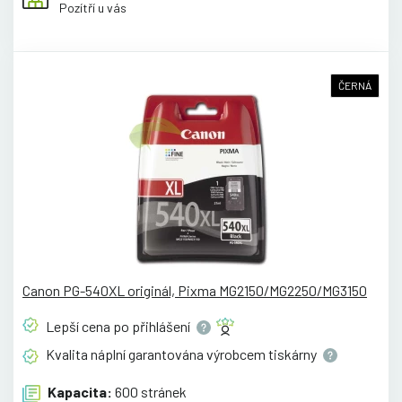
Pozítří u vás
ČERNÁ
Canon PG-540XL originál, Pixma MG2150/MG2250/MG3150
Lepší cena po
přihlášení
Kvalita náplní garantována výrobcem
tiskárny
Kapacita:
600 stránek