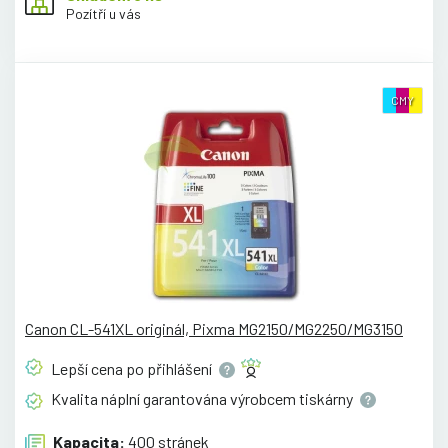
Pozítří u vás
CMY
Canon CL-541XL originál, Pixma MG2150/MG2250/MG3150
Lepší cena po
přihlášení
Kvalita náplní garantována výrobcem
tiskárny
Kapacita:
400 stránek