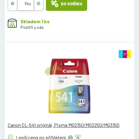
DO KOŠÍKU
Skladem 1 ks
Pozítří u vás
CMY
Canon CL-541 originál, Pixma MG2150/MG2250/MG3150
Lepší cena po
přihlášení