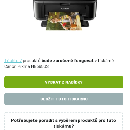
Těchto 7
produktů
bude zaručeně fungovat
v tiskárně
Canon Pixma MG3650S
VYBRAT Z NABÍDKY
ULOŽIT TUTO TISKÁRNU
Potřebujete poradit s výběrem produktů pro tuto
tiskárnu?