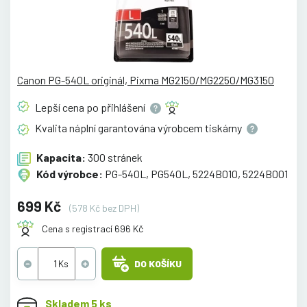
Canon PG-540L originál, Pixma MG2150/MG2250/MG3150
Lepší cena po
přihlášení
Kvalita náplní garantována výrobcem
tiskárny
Kapacita:
300 stránek
Kód výrobce:
PG-540L, PG540L, 5224B010, 5224B001
699 Kč
(578 Kč bez DPH)
Cena s registrací 696 Kč
DO KOŠÍKU
Skladem 5 ks