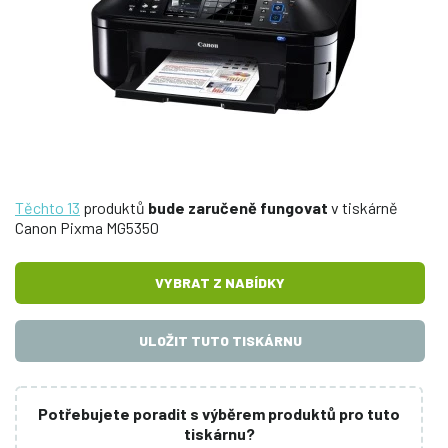
Těchto 13
produktů
bude zaručeně fungovat
v tiskárně
Canon Pixma MG5350
VYBRAT Z NABÍDKY
ULOŽIT TUTO TISKÁRNU
Potřebujete poradit s výběrem produktů pro tuto
tiskárnu?