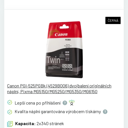
ČERNÁ
Canon PGI-525PGBk (4529B006) dvojbalení originálnich
náplní, Pixma MG5150/MG5250/MG5350/MG6150
Lepší cena po
přihlášení
Kvalita náplní garantována výrobcem
tiskárny
Kapacita:
2x340 stránek