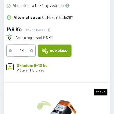
Vhodné i pro tiskárny v
záruce
Alternativa za:
CLI-526Y, CLI526Y
149 Kč
(123 Kč bez DPH)
Cena s registrací 145 Kč
DO KOŠÍKU
Skladem 6-10 ks
V úterý 11. 8. u vás
ČERNÁ