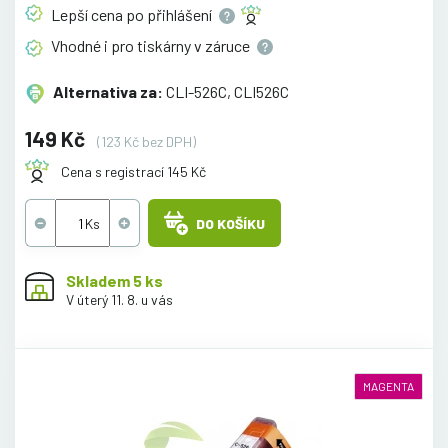
Lepší cena po
přihlášení
Vhodné i pro tiskárny v
záruce
Alternativa za:
CLI-526C, CLI526C
149 Kč
(123 Kč bez DPH)
Cena s registrací 145 Kč
DO KOŠÍKU
Skladem 5 ks
V úterý 11. 8. u vás
MAGENTA