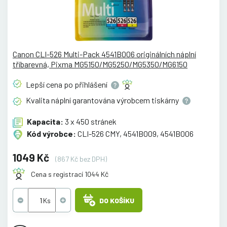
Canon CLI-526 Multi-Pack 4541B006 originálních náplní
tříbarevná, Pixma MG5150/MG5250/MG5350/MG6150
Lepší cena po
přihlášení
Kvalita náplní garantována výrobcem
tiskárny
Kapacita:
3 x 450 stránek
Kód výrobce:
CLI-526 CMY, 4541B009, 4541B006
1049 Kč
(867 Kč bez DPH)
Cena s registrací 1044 Kč
DO KOŠÍKU