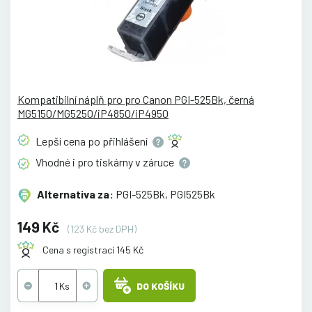
Kompatibilní náplň pro pro Canon PGI-525Bk, černá
MG5150/MG5250/iP4850/iP4950
Lepší cena po
přihlášení
Vhodné i pro tiskárny v
záruce
Alternativa za:
PGI-525Bk, PGI525Bk
149 Kč
(123 Kč bez DPH)
Cena s registrací 145 Kč
DO KOŠÍKU