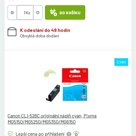
DO KOŠÍKU
K odeslání do 48 hodin
Obvyklá doba dodání
CYAN
Canon CLI-526C originální náplň cyan, Pixma
MG5150/MG5250/MG5350/MG6150
Lepší cena po
přihlášení