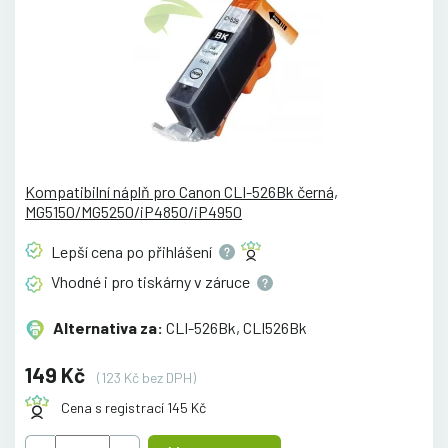
Kompatibilní náplň pro Canon CLI-526Bk černá,
MG5150/MG5250/iP4850/iP4950
Lepší cena po
přihlášení
Vhodné i pro tiskárny v
záruce
Alternativa za:
CLI-526Bk, CLI526Bk
149 Kč
(123 Kč bez DPH)
Cena s registrací 145 Kč