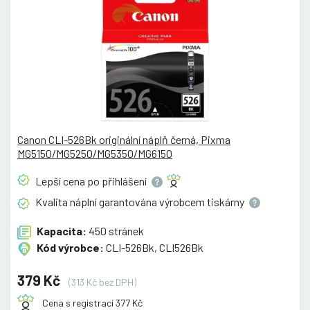
Canon CLI-526Bk originální náplň černá, Pixma
MG5150/MG5250/MG5350/MG6150
Lepší cena po
přihlášení
Kvalita náplní garantována výrobcem
tiskárny
Kapacita:
450 stránek
Kód výrobce:
CLI-526Bk, CLI526Bk
379 Kč
(313 Kč bez DPH)
Cena s registrací 377 Kč