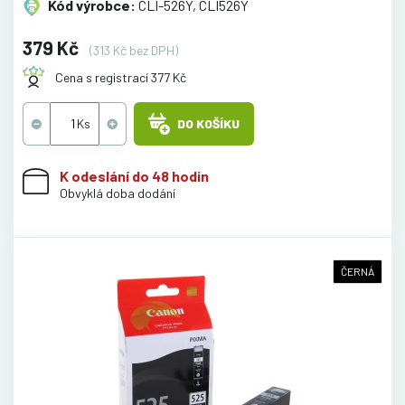
Kód výrobce:
CLI-526Y, CLI526Y
379 Kč
(313 Kč bez DPH)
Cena s registrací 377 Kč
DO KOŠÍKU
K odeslání do 48 hodin
Obvyklá doba dodání
ČERNÁ