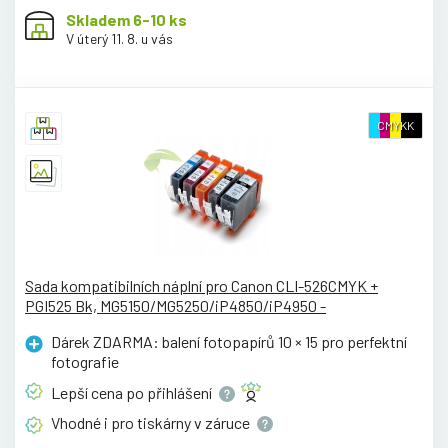
Skladem 6-10 ks
V úterý 11. 8. u vás
CMYKK
Sada kompatibilních náplní pro Canon CLI-526CMYK +
PGI525 Bk, MG5150/MG5250/iP4850/iP4950 -
Dárek ZDARMA: balení fotopapírů 10 × 15 pro perfektní
fotografie
Lepší cena po
přihlášení
Vhodné i pro tiskárny v
záruce