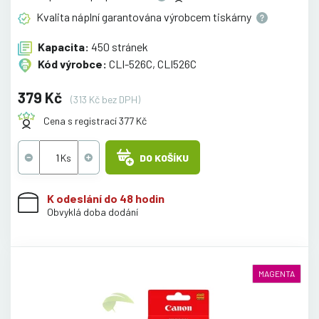
Kvalita náplní garantována výrobcem
tiskárny
Kapacita:
450 stránek
Kód výrobce:
CLI-526C, CLI526C
379 Kč
(313 Kč bez DPH)
Cena s registrací 377 Kč
DO KOŠÍKU
K odeslání do 48 hodin
Obvyklá doba dodání
MAGENTA