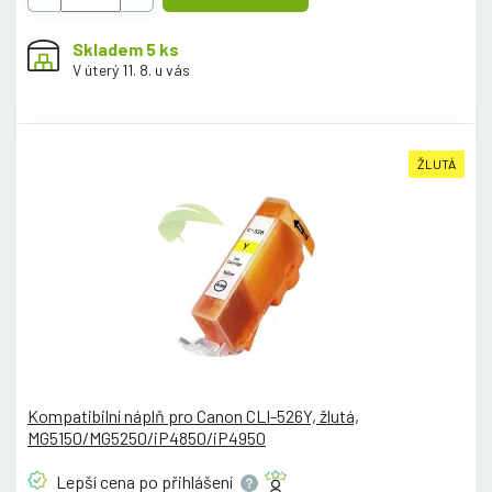
Skladem 5 ks
V úterý 11. 8. u vás
ŽLUTÁ
Kompatibilní náplň pro Canon CLI-526Y, žlutá,
MG5150/MG5250/iP4850/iP4950
Lepší cena po
přihlášení