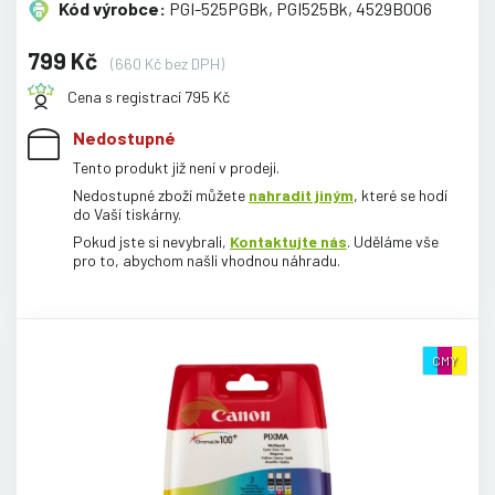
Kód výrobce:
PGI-525PGBk, PGI525Bk, 4529B006
799 Kč
(660 Kč bez DPH)
Cena s registrací 795 Kč
Nedostupné
Tento produkt již není v prodeji.
Nedostupné zboží můžete
nahradit jiným
, které se hodí
do Vaší tiskárny.
Pokud jste si nevybrali,
Kontaktujte nás
. Uděláme vše
pro to, abychom našli vhodnou náhradu.
CMY