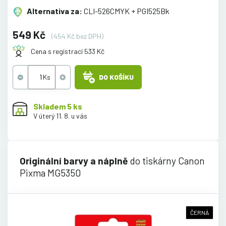
Alternativa za:
CLI-526CMYK + PGI525Bk
549 Kč
(454 Kč bez DPH)
Cena s registrací 533 Kč
DO KOŠÍKU
Skladem 5 ks
V úterý 11. 8. u vás
Originální barvy a náplně
do tiskárny Canon
Pixma MG5350
ČERNÁ