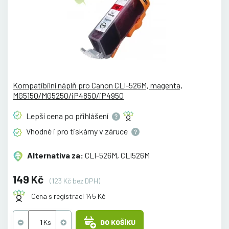
Kompatibilní náplň pro Canon CLI-526M, magenta,
MG5150/MG5250/iP4850/iP4950
Lepší cena po
přihlášení
Vhodné i pro tiskárny v
záruce
Alternativa za:
CLI-526M, CLI526M
149 Kč
(123 Kč bez DPH)
Cena s registrací 145 Kč
DO KOŠÍKU