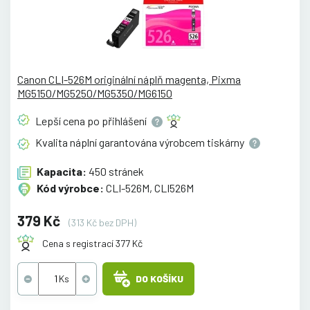
Canon CLI-526M originální náplň magenta, Pixma
MG5150/MG5250/MG5350/MG6150
Lepší cena po
přihlášení
Kvalita náplní garantována výrobcem
tiskárny
Kapacita:
450 stránek
Kód výrobce:
CLI-526M, CLI526M
379 Kč
(313 Kč bez DPH)
Cena s registrací 377 Kč
DO KOŠÍKU