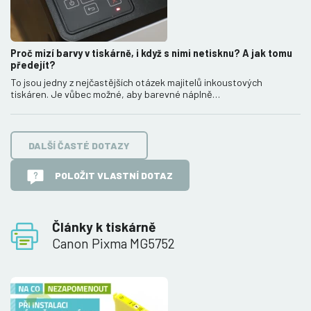
Proč mizí barvy v tiskárně, i když s nimi netisknu? A jak tomu
předejít?
To jsou jedny z nejčastějších otázek majitelů inkoustových
tiskáren. Je vůbec možné, aby barevné náplně…
DALŠÍ ČASTÉ DOTAZY
POLOŽIT VLASTNÍ DOTAZ
Články k tiskárně
Canon Pixma MG5752