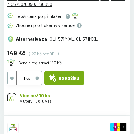
MG5750/6850/TS6050
Lepší cena po
přihlášení
Vhodné i pro tiskárny v
záruce
Alternativa za:
CLI-571M XL, CLI571MXL
149 Kč
(123 Kč bez DPH)
Cena s registrací 145 Kč
DO KOŠÍKU
Více než 10 ks
V úterý 11. 8. u vás
CMYKK