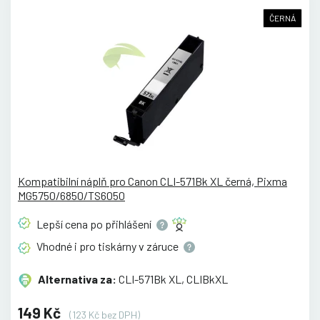
ČERNÁ
Kompatibilní náplň pro Canon CLI-571Bk XL černá, Pixma
MG5750/6850/TS6050
Lepší cena po
přihlášení
Vhodné i pro tiskárny v
záruce
Alternativa za:
CLI-571Bk XL, CLIBkXL
149 Kč
(123 Kč bez DPH)