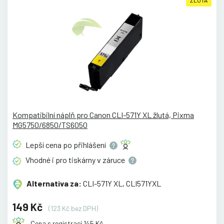
Kompatibilní náplň pro Canon CLI-571Y XL žlutá, Pixma
MG5750/6850/TS6050
Lepší cena po
přihlášení
Vhodné i pro tiskárny v
záruce
Alternativa za:
CLI-571Y XL, CLI571YXL
149 Kč
(123 Kč bez DPH)
Cena s registrací 145 Kč