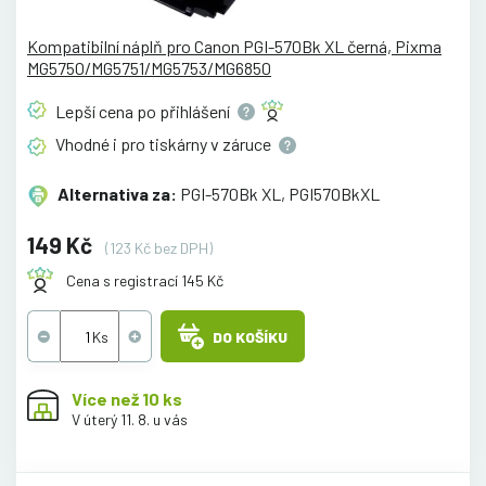
Kompatibilní náplň pro Canon PGI-570Bk XL černá, Pixma
MG5750/MG5751/MG5753/MG6850
Lepší cena po
přihlášení
Vhodné i pro tiskárny v
záruce
Alternativa za:
PGI-570Bk XL, PGI570BkXL
149 Kč
(123 Kč bez DPH)
Cena s registrací 145 Kč
DO KOŠÍKU
Více než 10 ks
V úterý 11. 8. u vás