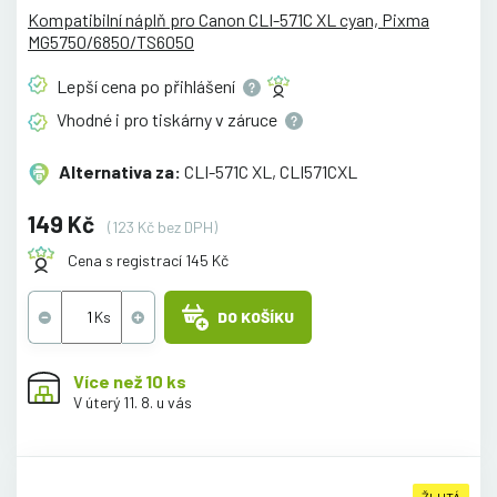
Kompatibilní náplň pro Canon CLI-571C XL cyan, Pixma
MG5750/6850/TS6050
Lepší cena po
přihlášení
Vhodné i pro tiskárny v
záruce
Alternativa za:
CLI-571C XL, CLI571CXL
149 Kč
(123 Kč bez DPH)
Cena s registrací 145 Kč
DO KOŠÍKU
Více než 10 ks
V úterý 11. 8. u vás
ŽLUTÁ