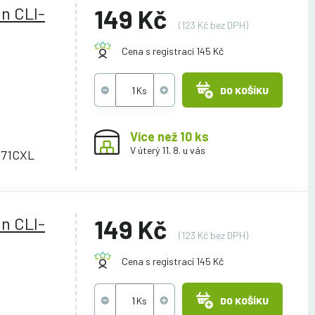
n CLI-
149 Kč
(123 Kč bez DPH)
Cena s registrací 145 Kč
DO KOŠÍKU
Více než 10 ks
V úterý 11. 8. u vás
571CXL
n CLI-
149 Kč
(123 Kč bez DPH)
Cena s registrací 145 Kč
DO KOŠÍKU