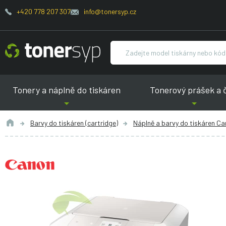
+420 778 207 307
info@tonersyp.cz
Tonery a náplně do tiskáren
Tonerový prášek a 
Barvy do tiskáren (cartridge)
Náplně a barvy do tiskáren C