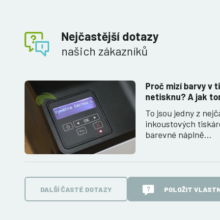
Nejčastější dotazy
našich zákazníků
Proč mizí barvy v t
netisknu? A jak to
To jsou jedny z nejč
inkoustových tiská
barevné náplně…
DALŠÍ ČASTÉ DOTAZY
POLOŽIT VLASTN