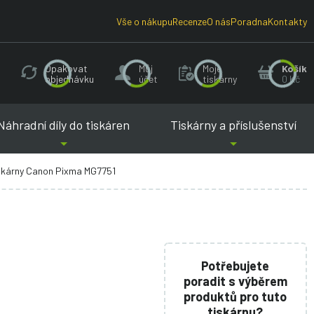
Vše o nákupu
Recenze
O nás
Poradna
Kontakty
Opakovat
Můj
Moje
Košík
objednávku
účet
tiskárny
0 Kč
Náhradní díly do tiskáren
Tiskárny a příslušenství
iskárny Canon Pixma MG7751
Potřebujete
poradit s výběrem
produktů pro tuto
tiskárnu?