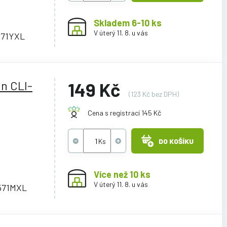
Skladem 6-10 ks
V úterý 11. 8. u vás
571YXL
n CLI-
149 Kč
(123 Kč bez DPH)
Cena s registrací 145 Kč
DO KOŠÍKU
Více než 10 ks
V úterý 11. 8. u vás
571MXL