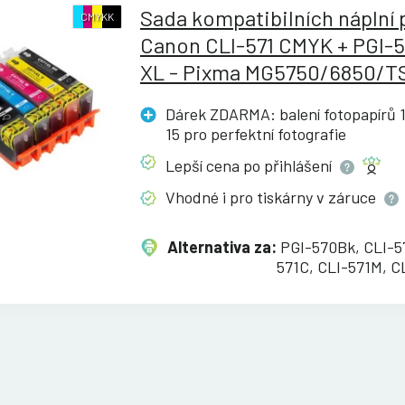
Sada kompatibilních náplní 
CMYKK
Canon CLI-571 CMYK + PGI-
XL - Pixma MG5750/6850/T
Dárek ZDARMA: balení fotopapírů 1
15 pro perfektní
fotografie
Lepší cena po
přihlášení
Vhodné i pro tiskárny v
záruce
Alternativa za:
PGI-570Bk, CLI-5
571C, CLI-571M, C