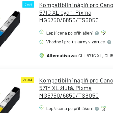
Kompatibilní náplň pro Cano
CYAN
571C XL cyan, Pixma
MG5750/6850/TS6050
Lepší cena po
přihlášení
Vhodné i pro tiskárny v
záruce
Alternativa za:
CLI-571C XL, CLI
Kompatibilní náplň pro Cano
ŽLUTÁ
571Y XL žlutá, Pixma
MG5750/6850/TS6050
Lepší cena po
přihlášení