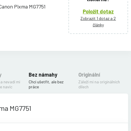
 Canon Pixma MG7751
Položit dotaz
Zobrazit 1 dotaz a 2
články
y
Bez námahy
Originální
 a nevadí mi
Chci ušetřit, ale bez
Záleží mi na originálních
e navíc
práce
dílech
xma MG7751