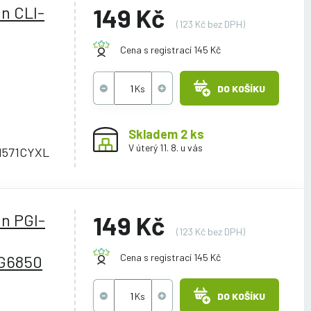
n CLI-
149 Kč
(123 Kč bez DPH)
Cena s registrací 145 Kč
DO KOŠÍKU
Skladem 2 ks
V úterý 11. 8. u vás
I571CYXL
n PGI-
149 Kč
(123 Kč bez DPH)
G6850
Cena s registrací 145 Kč
DO KOŠÍKU