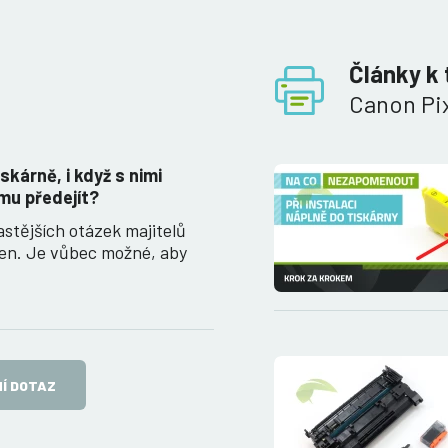
Články k 
Canon Pi
iskárně, i když s nimi
mu předejít?
astějších otázek majitelů
ren. Je vůbec možné, aby
Í DOTAZ