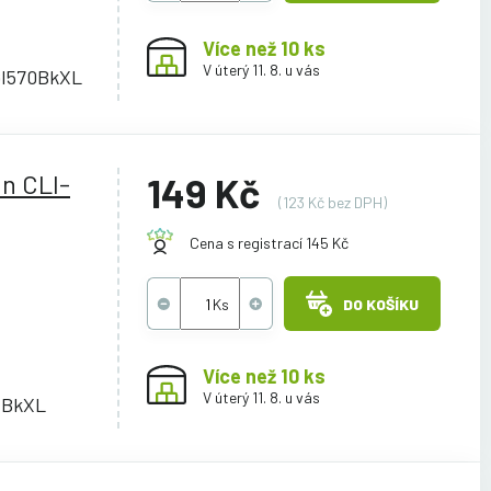
Více než 10 ks
V úterý 11. 8. u vás
GI570BkXL
n CLI-
149 Kč
(123 Kč bez DPH)
Cena s registrací 145 Kč
DO KOŠÍKU
Více než 10 ks
V úterý 11. 8. u vás
IBkXL