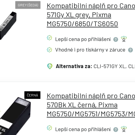
Kompatibilní náplň pro Cano
GREY (ŠEDÁ)
571Gy XL grey, Pixma
MG5750/6850/TS6050
Lepší cena po
přihlášení
Vhodné i pro tiskárny v
záruce
Alternativa za:
CLI-571GY XL, CL
Kompatibilní náplň pro Cano
ČERNÁ
570Bk XL černá, Pixma
MG5750/MG5751/MG5753/M
Lepší cena po
přihlášení