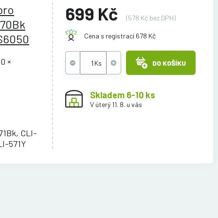
pro
699 Kč
(578 Kč bez DPH)
570Bk
S6050
Cena s registrací 678 Kč
0 ×
DO KOŠÍKU
Skladem 6-10 ks
V úterý 11. 8. u vás
71Bk, CLI-
LI-571Y