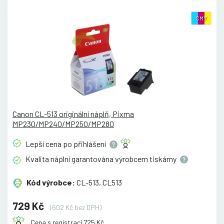
CMY
Canon CL-513 originální náplň, Pixma
MP230/MP240/MP250/MP280
Lepší cena po
přihlášení
Kvalita náplní garantována výrobcem
tiskárny
Kód výrobce:
CL-513, CL513
729 Kč
(602 Kč bez DPH)
Cena s registrací 725 Kč