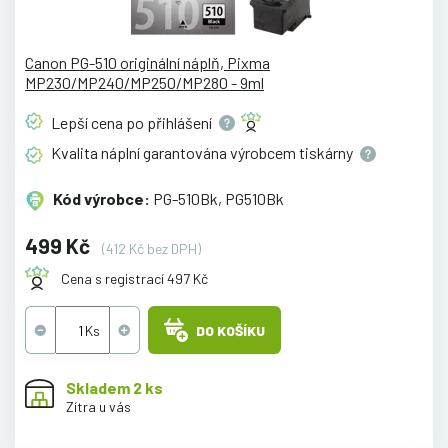
Canon PG-510 originální náplň, Pixma
MP230/MP240/MP250/MP280 - 9ml
Lepší cena po
přihlášení
Kvalita náplní garantována výrobcem
tiskárny
Kód výrobce:
PG-510Bk, PG510Bk
499 Kč
(412 Kč bez DPH)
Cena s registrací 497 Kč
DO KOŠÍKU
Skladem 2 ks
Zítra u vás