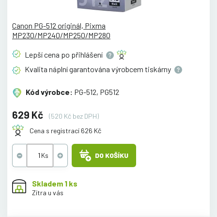
Canon PG-512 originál, Pixma
MP230/MP240/MP250/MP280
Lepší cena po
přihlášení
Kvalita náplní garantována výrobcem
tiskárny
Kód výrobce:
PG-512, PG512
629 Kč
(520 Kč bez DPH)
Cena s registrací 626 Kč
DO KOŠÍKU
Skladem 1 ks
Zítra u vás