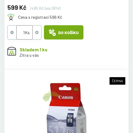
599 Kč
(495 Kč bez DPH)
Cena s registrací 596 Kč
DO KOŠÍKU
Skladem 1 ks
Zítra u vás
ČERNÁ