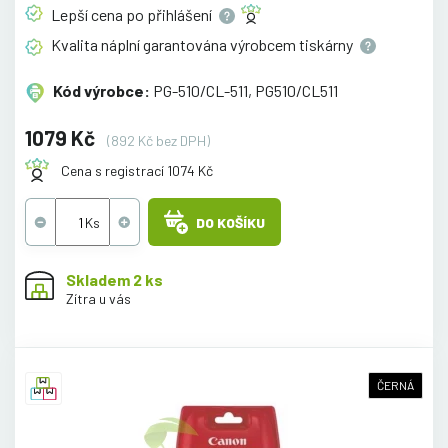
Lepší cena po
přihlášení
Kvalita náplní garantována výrobcem
tiskárny
Kód výrobce:
PG-510/CL-511, PG510/CL511
1079 Kč
(892 Kč bez DPH)
Cena s registrací 1074 Kč
DO KOŠÍKU
Skladem 2 ks
Zítra u vás
ČERNÁ