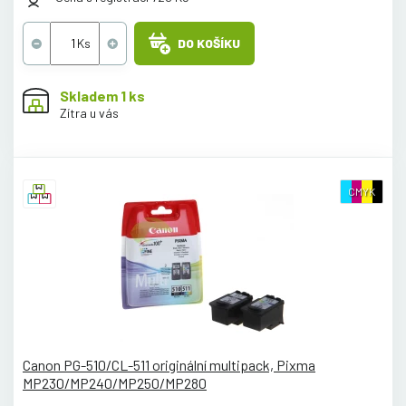
DO KOŠÍKU
Skladem 1 ks
Zítra u vás
CMYK
Canon PG-510/CL-511 originální multipack, Pixma
MP230/MP240/MP250/MP280