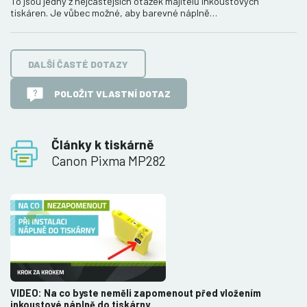
To jsou jedny z nejčastějších otázek majitelů inkoustových
tiskáren. Je vůbec možné, aby barevné náplně…
DALŠÍ ČASTÉ DOTAZY
POLOŽIT VLASTNÍ DOTAZ
Články k tiskárně
Canon Pixma MP282
VIDEO: Na co byste neměli zapomenout před vložením
inkoustové náplně do tiskárny