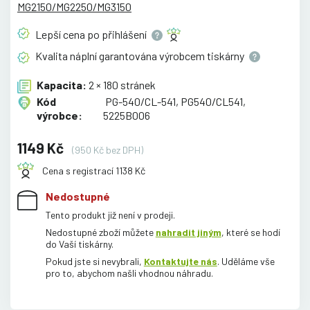
MG2150/MG2250/MG3150
Lepší cena po
přihlášení
Kvalita náplní garantována výrobcem
tiskárny
Kapacita:
2 × 180 stránek
Kód
PG-540/CL-541, PG540/CL541,
výrobce:
5225B006
1149 Kč
(950 Kč bez DPH)
Cena s registrací 1138 Kč
Nedostupné
Tento produkt již není v prodeji.
Nedostupné zboží můžete
nahradit jiným
, které se hodí
do Vaší tiskárny.
Pokud jste si nevybrali,
Kontaktujte nás
. Uděláme vše
pro to, abychom našli vhodnou náhradu.