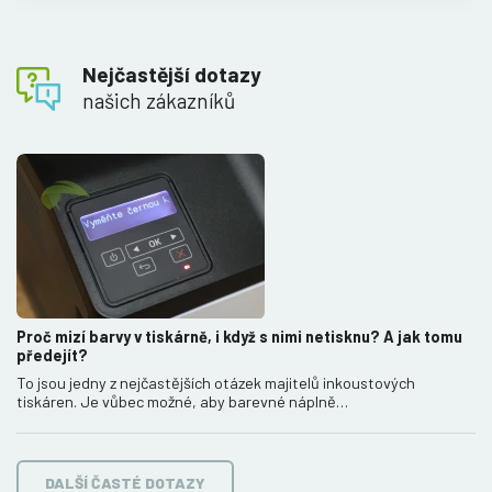
Nejčastější dotazy
našich zákazníků
Proč mizí barvy v tiskárně, i když s nimi netisknu? A jak tomu
předejít?
To jsou jedny z nejčastějších otázek majitelů inkoustových
tiskáren. Je vůbec možné, aby barevné náplně…
DALŠÍ ČASTÉ DOTAZY