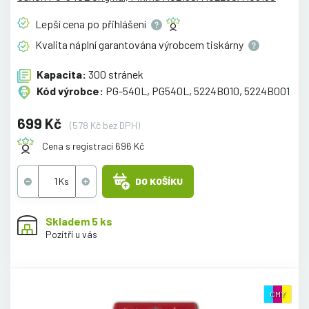
Lepší cena po
přihlášení
Kvalita náplní garantována výrobcem
tiskárny
Kapacita:
300 stránek
Kód výrobce:
PG-540L, PG540L, 5224B010, 5224B001
699 Kč
(578 Kč bez DPH)
Cena s registrací 696 Kč
DO KOŠÍKU
Skladem 5 ks
Pozítří u vás
CMY