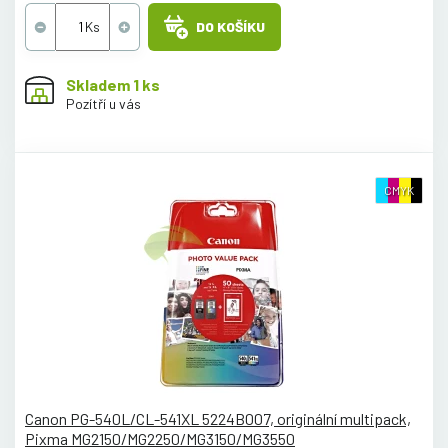
DO KOŠÍKU
Skladem 1 ks
Pozítří u vás
CMYK
Canon PG-540L/CL-541XL 5224B007, originální multipack,
Pixma MG2150/MG2250/MG3150/MG3550