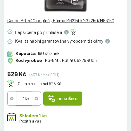
Canon PG-540 originál, Pixma MG2150/MG2250/MG3150
Lepší cena po
přihlášení
Kvalita náplní garantována výrobcem
tiskárny
Kapacita:
180 stránek
Kód výrobce:
PG-540, PG540, 5225B005
529 Kč
(437 Kč bez DPH)
Cena s registrací 526 Kč
DO KOŠÍKU
Skladem 1 ks
Pozítří u vás