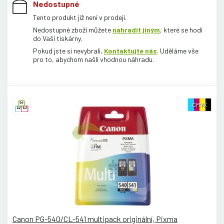
Nedostupné
Tento produkt již není v prodeji.
Nedostupné zboží můžete
nahradit jiným
, které se hodí
do Vaší tiskárny.
Pokud jste si nevybrali,
Kontaktujte nás
. Uděláme vše
pro to, abychom našli vhodnou náhradu.
CMYK
Canon PG-540/CL-541 multipack originální, Pixma