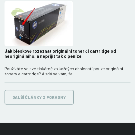
Jak bleskově rozeznat originální toner či cartridge od
neoriginálního, a nepřijít tak o peníze
Používáte ve své tiskárně za každých okolností pouze originální
tonery a cartridge? A zdá se vám, že…
DALŠÍ ČLÁNKY Z PORADNY