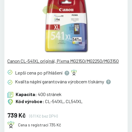
Canon CL-541XL originál, Pixma MG2150/MG2250/MG3150
Lepší cena po
přihlášení
Kvalita náplní garantována výrobcem
tiskárny
Kapacita:
400 stránek
Kód výrobce:
CL-541XL, CL541XL
739 Kč
(611 Kč bez DPH)
Cena s registrací 735 Kč