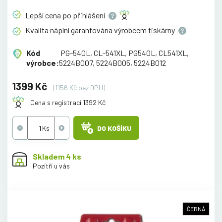
Lepší cena po
přihlášení
Kvalita náplní garantována výrobcem
tiskárny
Kód
PG-540L, CL-541XL, PG540L, CL541XL,
výrobce:
5224B007, 5224B005, 5224B012
1399 Kč
(1156 Kč bez DPH)
Cena s registrací 1392 Kč
DO KOŠÍKU
Skladem 4 ks
Pozítří u vás
ČERNÁ