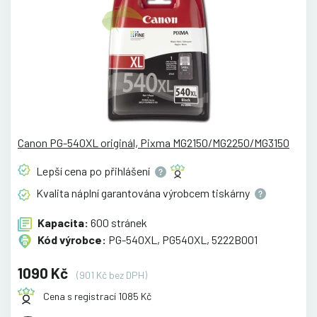
Canon PG-540XL originál, Pixma MG2150/MG2250/MG3150
Lepší cena po
přihlášení
Kvalita náplní garantována výrobcem
tiskárny
Kapacita:
600 stránek
Kód výrobce:
PG-540XL, PG540XL, 5222B001
1090 Kč
(901 Kč bez DPH)
Cena s registrací 1085 Kč