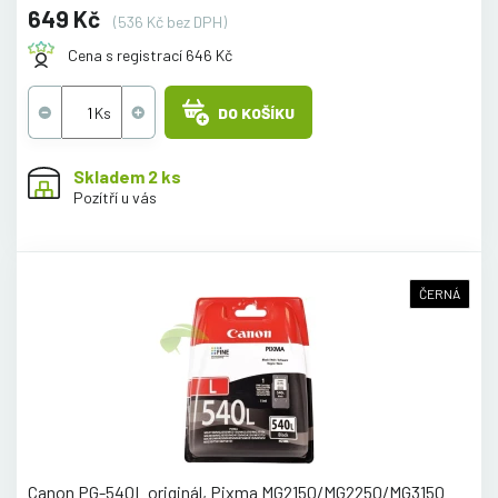
649 Kč
(536 Kč bez DPH)
Cena s registrací 646 Kč
DO KOŠÍKU
Skladem 2 ks
Pozítří u vás
ČERNÁ
Canon PG-540L originál, Pixma MG2150/MG2250/MG3150