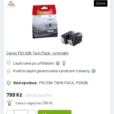
ČERNÁ
Canon PGI-5Bk Twin Pack - originální
Lepší cena po
přihlášení
Kvalita náplní garantována výrobcem
tiskárny
Kód výrobce:
PGI-5Bk TWIN PACK, PGI5Bk
799 Kč
(660 Kč bez DPH)
Cena s registrací 795 Kč