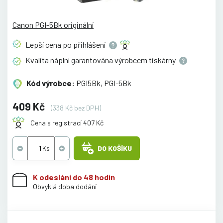
Canon PGI-5Bk originální
Lepší cena po
přihlášení
Kvalita náplní garantována výrobcem
tiskárny
Kód výrobce:
PGI5Bk, PGI-5Bk
409 Kč
(338 Kč bez DPH)
Cena s registrací 407 Kč
DO KOŠÍKU
K odeslání do 48 hodin
Obvyklá doba dodání