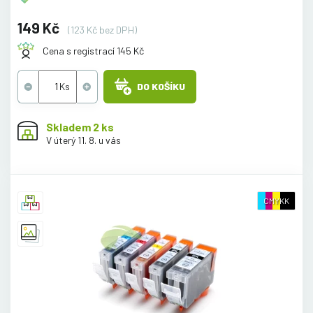
149 Kč
(123 Kč bez DPH)
Cena s registrací 145 Kč
DO KOŠÍKU
Skladem 2 ks
V úterý 11. 8. u vás
CMYKK