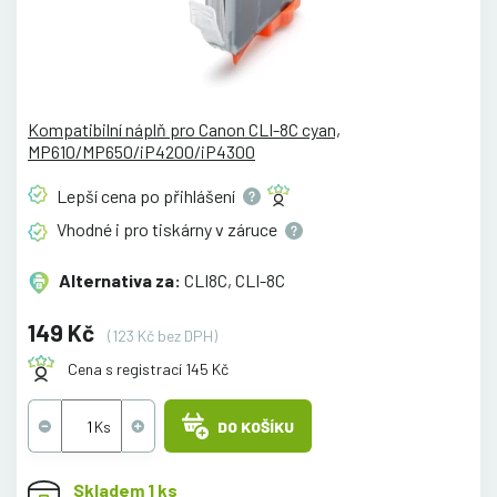
Kompatibilní náplň pro Canon CLI-8C cyan,
MP610/MP650/iP4200/iP4300
Lepší cena po
přihlášení
Vhodné i pro tiskárny v
záruce
Alternativa za:
CLI8C, CLI-8C
149 Kč
(123 Kč bez DPH)
Cena s registrací 145 Kč
DO KOŠÍKU
Skladem 1 ks