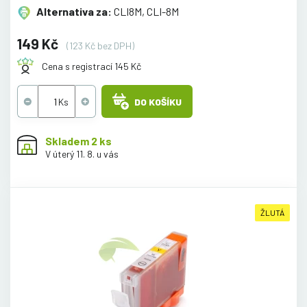
Alternativa za:
CLI8M, CLI-8M
149 Kč
(123 Kč bez DPH)
Cena s registrací 145 Kč
DO KOŠÍKU
Skladem 2 ks
V úterý 11. 8. u vás
ŽLUTÁ