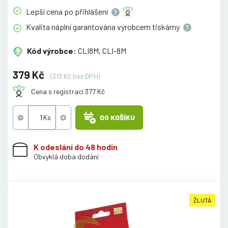
Lepší cena po
přihlášení
Kvalita náplní garantována výrobcem
tiskárny
Kód výrobce:
CLI8M, CLI-8M
379 Kč
(313 Kč bez DPH)
Cena s registrací 377 Kč
DO KOŠÍKU
K odeslání do 48 hodin
Obvyklá doba dodání
ŽLUTÁ