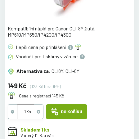
Kompatibilní náplň pro Canon CLI-8Y žlutá,
MP610/MP650/iP4200/iP4300
Lepší cena po
přihlášení
Vhodné i pro tiskárny v
záruce
Alternativa za:
CLI8Y, CLI-8Y
149 Kč
(123 Kč bez DPH)
Cena s registrací 145 Kč
DO KOŠÍKU
Skladem 1 ks
V úterý 11. 8. u vás