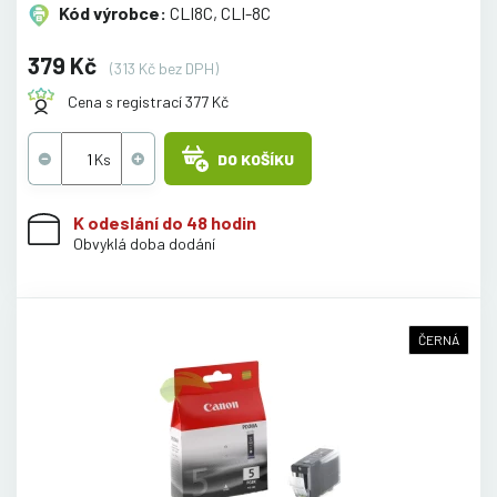
Kód výrobce:
CLI8C, CLI-8C
379 Kč
(313 Kč bez DPH)
Cena s registrací 377 Kč
DO KOŠÍKU
K odeslání do 48 hodin
Obvyklá doba dodání
ČERNÁ