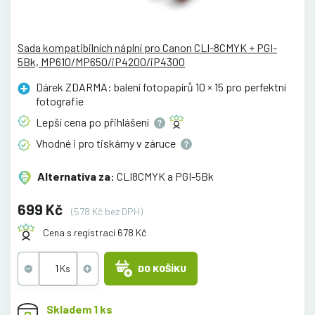
Sada kompatibilních náplní pro Canon CLI-8CMYK + PGI-
5Bk, MP610/MP650/iP4200/iP4300
Dárek ZDARMA: balení fotopapírů 10 × 15 pro perfektní
fotografie
Lepší cena po
přihlášení
Vhodné i pro tiskárny v
záruce
Alternativa za:
CLI8CMYK a PGI-5Bk
699 Kč
(578 Kč bez DPH)
Cena s registrací 678 Kč
DO KOŠÍKU
Skladem 1 ks