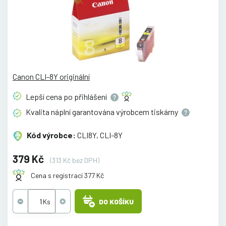
Canon CLI-8Y originální
Lepší cena po
přihlášení
Kvalita náplní garantována výrobcem
tiskárny
Kód výrobce:
CLI8Y, CLI-8Y
379 Kč
(313 Kč bez DPH)
Cena s registrací 377 Kč
DO KOŠÍKU