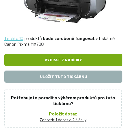
Těchto 10
produktů
bude zaručeně fungovat
v tiskárně
Canon Pixma MX700
VYBRAT Z NABÍDKY
ULOŽIT TUTO TISKÁRNU
Potřebujete poradit s výběrem produktů pro tuto
tiskárnu?
Položit dotaz
Zobrazit 1 dotaz a 2 články