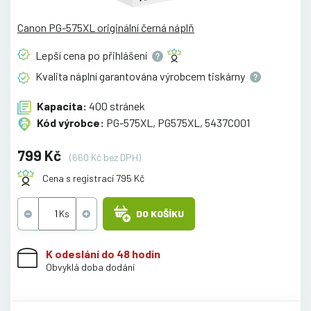
Canon PG-575XL originální černá náplň
Lepší cena po
přihlášení
Kvalita náplní garantována výrobcem
tiskárny
Kapacita:
400 stránek
Kód výrobce:
PG-575XL, PG575XL, 5437C001
799 Kč
(660 Kč bez DPH)
Cena s registrací 795 Kč
DO KOŠÍKU
K odeslání do 48 hodin
Obvyklá doba dodání