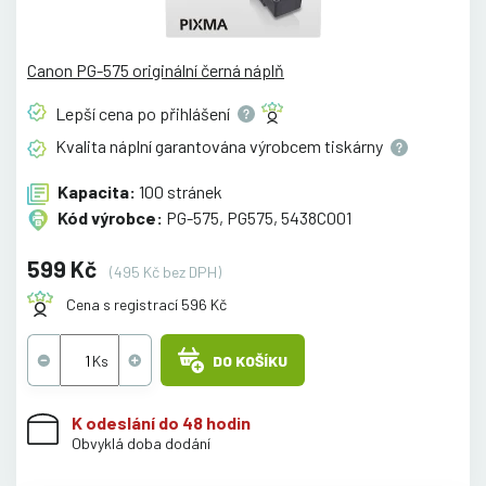
Canon PG-575 originální černá náplň
Lepší cena po
přihlášení
Kvalita náplní garantována výrobcem
tiskárny
Kapacita:
100 stránek
Kód výrobce:
PG-575, PG575, 5438C001
599 Kč
(495 Kč bez DPH)
Cena s registrací 596 Kč
DO KOŠÍKU
K odeslání do 48 hodin
Obvyklá doba dodání