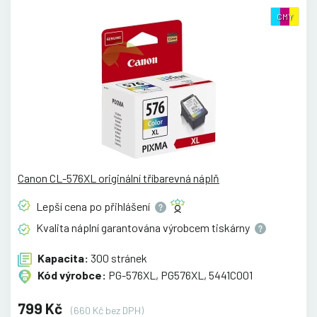
CMY
Canon CL-576XL originální tříbarevná náplň
Lepší cena po
přihlášení
Kvalita náplní garantována výrobcem
tiskárny
Kapacita:
300 stránek
Kód výrobce:
PG-576XL, PG576XL, 5441C001
799 Kč
(660 Kč bez DPH)