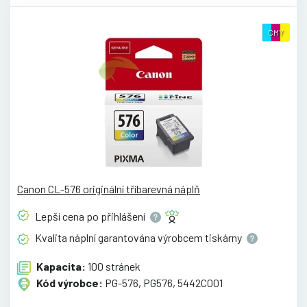
CMY
Canon CL-576 originální tříbarevná náplň
Lepší cena po
přihlášení
Kvalita náplní garantována výrobcem
tiskárny
Kapacita:
100 stránek
Kód výrobce:
PG-576, PG576, 5442C001