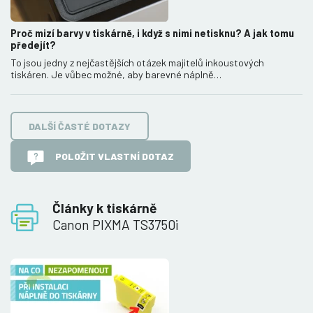
Proč mizí barvy v tiskárně, i když s nimi netisknu? A jak tomu
předejít?
To jsou jedny z nejčastějších otázek majitelů inkoustových
tiskáren. Je vůbec možné, aby barevné náplně…
DALŠÍ ČASTÉ DOTAZY
POLOŽIT VLASTNÍ DOTAZ
Články k tiskárně
Canon PIXMA TS3750i