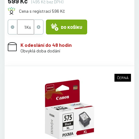
599 Kč
(495 Kč bez DPH)
Cena s registrací 596 Kč
DO KOŠÍKU
K odeslání do 48 hodin
Obvyklá doba dodání
ČERNÁ