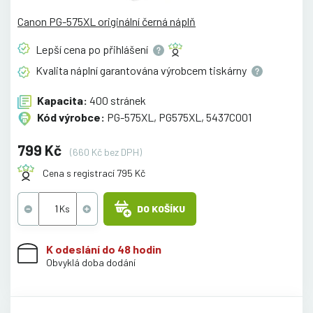
Canon PG-575XL originální černá náplň
Lepší cena po
přihlášení
Kvalita náplní garantována výrobcem
tiskárny
Kapacita:
400 stránek
Kód výrobce:
PG-575XL, PG575XL, 5437C001
799 Kč
(660 Kč bez DPH)
Cena s registrací 795 Kč
DO KOŠÍKU
K odeslání do 48 hodin
Obvyklá doba dodání