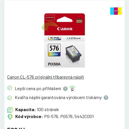
CMY
Canon CL-576 originální tříbarevná náplň
Lepší cena po
přihlášení
Kvalita náplní garantována výrobcem
tiskárny
Kapacita:
100 stránek
Kód výrobce:
PG-576, PG576, 5442C001