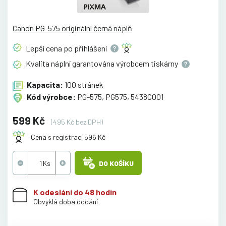
Canon PG-575 originální černá náplň
Lepší cena po
přihlášení
Kvalita náplní garantována výrobcem
tiskárny
Kapacita:
100 stránek
Kód výrobce:
PG-575, PG575, 5438C001
599 Kč
(495 Kč bez DPH)
Cena s registrací 596 Kč
DO KOŠÍKU
K odeslání do 48 hodin
Obvyklá doba dodání