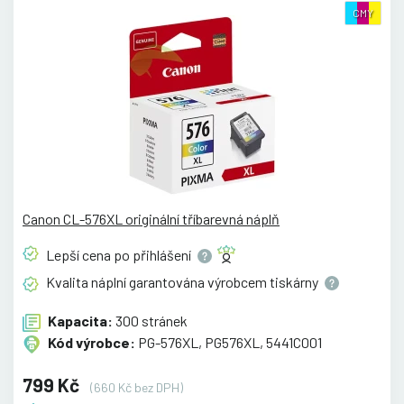
CMY
Canon CL-576XL originální tříbarevná náplň
Lepší cena po
přihlášení
Kvalita náplní garantována výrobcem
tiskárny
Kapacita:
300 stránek
Kód výrobce:
PG-576XL, PG576XL, 5441C001
799 Kč
(660 Kč bez DPH)