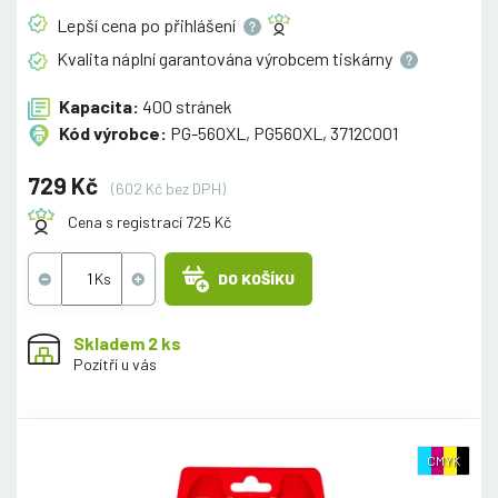
Lepší cena po
přihlášení
Kvalita náplní garantována výrobcem
tiskárny
Kapacita:
400 stránek
Kód výrobce:
PG-560XL, PG560XL, 3712C001
729 Kč
(602 Kč bez DPH)
Cena s registrací 725 Kč
DO KOŠÍKU
Skladem 2 ks
Pozítří u vás
CMYK