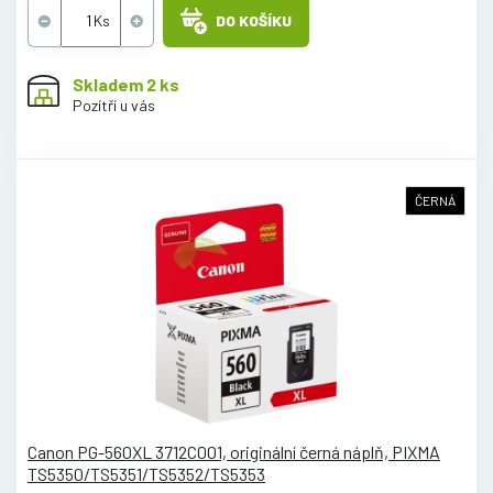
DO KOŠÍKU
Skladem 2 ks
Pozítří u vás
ČERNÁ
Canon PG-560XL 3712C001, originální černá náplň, PIXMA
TS5350/TS5351/TS5352/TS5353