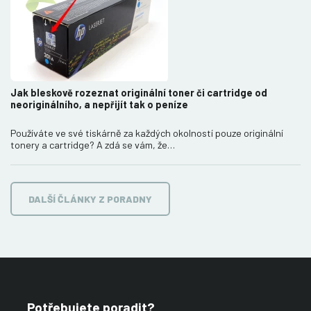
Jak bleskově rozeznat originální toner či cartridge od
neoriginálního, a nepřijít tak o peníze
Používáte ve své tiskárně za každých okolností pouze originální
tonery a cartridge? A zdá se vám, že…
DALŠÍ ČLÁNKY Z PORADNY
Potřebujete poradit?