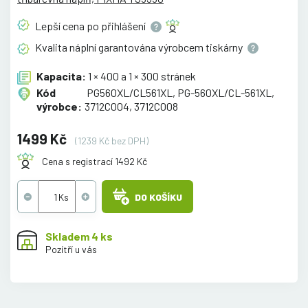
Lepší cena po
přihlášení
Kvalita náplní garantována výrobcem
tiskárny
Kapacita:
1 × 400 a 1 × 300 stránek
Kód
PG560XL/CL561XL, PG-560XL/CL-561XL,
výrobce:
3712C004, 3712C008
1499 Kč
(1239 Kč bez DPH)
Cena s registrací 1492 Kč
DO KOŠÍKU
Skladem 4 ks
Pozítří u vás