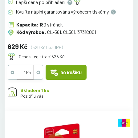
Lepší cena po
přihlášení
Kvalita náplní garantována výrobcem
tiskárny
Kapacita:
180 stránek
Kód výrobce:
CL-561, CL561, 3731C001
629 Kč
(520 Kč bez DPH)
Cena s registrací 626 Kč
DO KOŠÍKU
Skladem 1 ks
Pozítří u vás
CMY