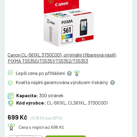
Canon CL-561XL 3730C001, originální tříbarevná náplň,
PIXMA TS5350/TS5351/TS5352/TS5353
Lepší cena po
přihlášení
Kvalita náplní garantována výrobcem
tiskárny
Kapacita:
300 stránek
Kód výrobce:
CL-561XL, CL561XL, 3730C001
699 Kč
(578 Kč bez DPH)
Cena s registrací 696 Kč