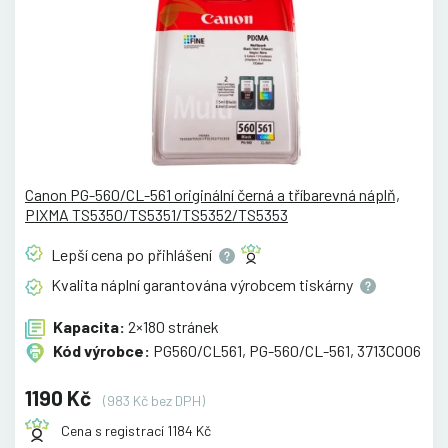
Canon PG-560/CL-561 originální černá a tříbarevná náplň,
PIXMA TS5350/TS5351/TS5352/TS5353
Lepší cena po
přihlášení
Kvalita náplní garantována výrobcem
tiskárny
Kapacita:
2×180 stránek
Kód výrobce:
PG560/CL561, PG-560/CL-561, 3713C006
1190 Kč
(983 Kč bez DPH)
Cena s registrací 1184 Kč