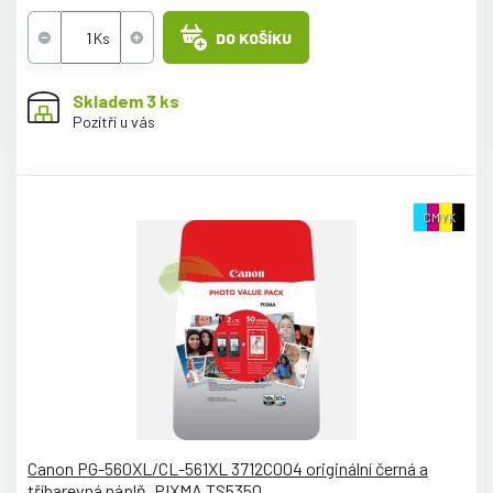
DO KOŠÍKU
Skladem 3 ks
Pozítří u vás
CMYK
Canon PG-560XL/CL-561XL 3712C004 originální černá a
tříbarevná náplň, PIXMA TS5350