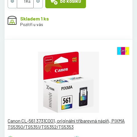
DO KOŠÍKU
Skladem 1 ks
Pozítří u vás
CMY
Canon CL-561 3731C001, originální tříbarevná náplň, PIXMA
TS5350/TS5351/TS5352/TS5353