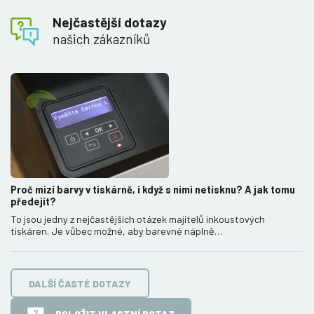
Nejčastější dotazy
našich zákazníků
Proč mizí barvy v tiskárně, i když s nimi netisknu? A jak tomu
předejít?
To jsou jedny z nejčastějších otázek majitelů inkoustových
tiskáren. Je vůbec možné, aby barevné náplně…
DALŠÍ ČASTÉ DOTAZY
POLOŽIT VLASTNÍ DOTAZ