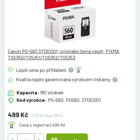
Canon PG-560 3713C001, originální černá náplň, PIXMA
TS5350/TS5351/TS5352/TS5353
Lepší cena po
přihlášení
Kvalita náplní garantována výrobcem
tiskárny
Kapacita:
180 stránek
Kód výrobce:
PG-560, PG560, 3713C001
499 Kč
(412 Kč bez DPH)
Cena s registrací 494 Kč