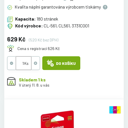
Kvalita náplní garantována výrobcem
tiskárny
Kapacita:
180 stránek
Kód výrobce:
CL-561, CL561, 3731C001
629 Kč
(520 Kč bez DPH)
Cena s registrací 626 Kč
DO KOŠÍKU
Skladem 1 ks
V úterý 11. 8. u vás
CMY