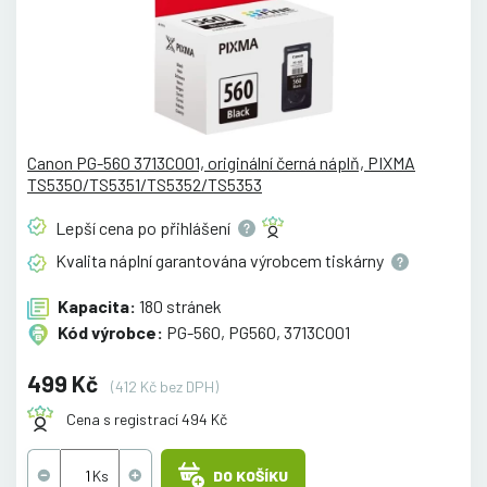
Canon PG-560 3713C001, originální černá náplň, PIXMA
TS5350/TS5351/TS5352/TS5353
Lepší cena po
přihlášení
Kvalita náplní garantována výrobcem
tiskárny
Kapacita:
180 stránek
Kód výrobce:
PG-560, PG560, 3713C001
499 Kč
(412 Kč bez DPH)
Cena s registrací 494 Kč
DO KOŠÍKU