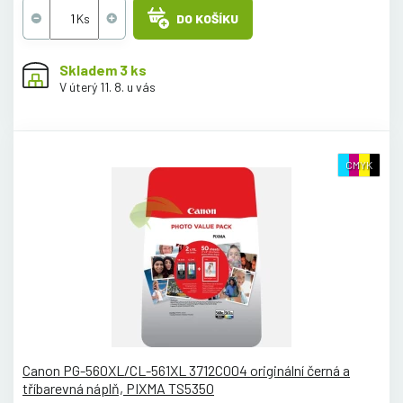
DO KOŠÍKU
Skladem 3 ks
V úterý 11. 8. u vás
CMYK
Canon PG-560XL/CL-561XL 3712C004 originální černá a
tříbarevná náplň, PIXMA TS5350