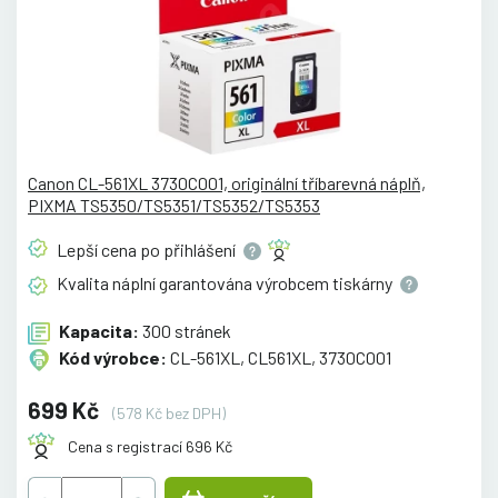
Canon CL-561XL 3730C001, originální tříbarevná náplň,
PIXMA TS5350/TS5351/TS5352/TS5353
Lepší cena po
přihlášení
Kvalita náplní garantována výrobcem
tiskárny
Kapacita:
300 stránek
Kód výrobce:
CL-561XL, CL561XL, 3730C001
699 Kč
(578 Kč bez DPH)
Cena s registrací 696 Kč