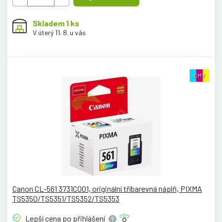
Skladem 1 ks
V úterý 11. 8. u vás
CMY
Canon CL-561 3731C001, originální tříbarevná náplň, PIXMA
TS5350/TS5351/TS5352/TS5353
Lepší cena po
přihlášení