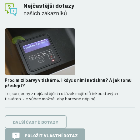
Nejčastější dotazy
našich zákazníků
Proč mizí barvy v tiskárně, i když s nimi netisknu? A jak tomu
předejít?
To jsou jedny z nejčastějších otázek majitelů inkoustových
tiskáren. Je vůbec možné, aby barevné náplně…
DALŠÍ ČASTÉ DOTAZY
POLOŽIT VLASTNÍ DOTAZ