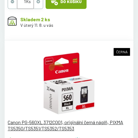
DO KOŠÍKU
Skladem 2 ks
V úterý 11. 8. u vás
ČERNÁ
Canon PG-560XL 3712C001, originální černá náplň, PIXMA
TS5350/TS5351/TS5352/TS5353