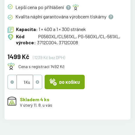
Lepší cena po
přihlášení
Kvalita náplní garantována výrobcem
tiskárny
Kapacita:
1 × 400 a 1 × 300 stránek
Kód
PG560XL/CL561XL, PG-560XL/CL-561XL,
výrobce:
3712C004, 3712C008
1499 Kč
(1239 Kč bez DPH)
Cena s registrací 1492 Kč
DO KOŠÍKU
Skladem 4 ks
V úterý 11. 8. u vás