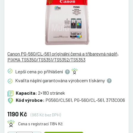
Canon PG-560/CL-561 originální černá a tříbarevná náplň,
PIXMA TS5350/TS5351/TS5352/TS5353
Lepší cena po
přihlášení
Kvalita náplní garantována výrobcem
tiskárny
Kapacita:
2×180 stránek
Kód výrobce:
PG560/CL561, PG-560/CL-561, 3713C006
1190 Kč
(983 Kč bez DPH)
Cena s registrací 1184 Kč