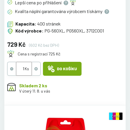
Lepší cena po
přihlášení
Kvalita náplní garantována výrobcem
tiskárny
Kapacita:
400 stránek
Kód výrobce:
PG-560XL, PG560XL, 3712C001
729 Kč
(602 Kč bez DPH)
Cena s registrací 725 Kč
DO KOŠÍKU
Skladem 2 ks
V úterý 11. 8. u vás
CMYK