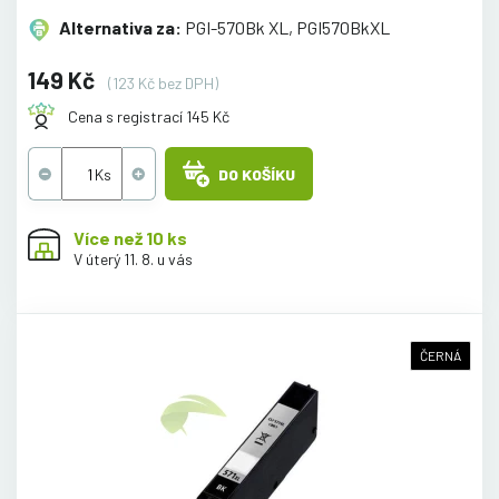
Alternativa za:
PGI-570Bk XL, PGI570BkXL
149 Kč
(123 Kč bez DPH)
Cena s registrací 145 Kč
DO KOŠÍKU
Více než 10 ks
V úterý 11. 8. u vás
ČERNÁ