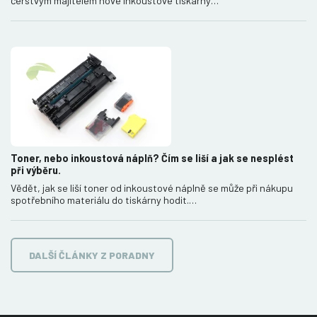
čerstvým majitelem nové inkoustové tiskárny…
Toner, nebo inkoustová náplň? Čím se liší a jak se nesplést
při výběru.
Vědět, jak se liší toner od inkoustové náplně se může při nákupu
spotřebního materiálu do tiskárny hodit.…
DALŠÍ ČLÁNKY Z PORADNY