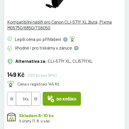
Kompatibilní náplň pro Canon CLI-571Y XL žlutá, Pixma
MG5750/6850/TS6050
Lepší cena po
přihlášení
Vhodné i pro tiskárny v
záruce
Alternativa za:
CLI-571Y XL, CLI571YXL
149 Kč
(123 Kč bez DPH)
Cena s registrací 145 Kč
DO KOŠÍKU
Skladem 6-10 ks
V úterý 11. 8. u vás