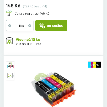
149 Kč
(123 Kč bez DPH)
Cena s registrací 145 Kč
DO KOŠÍKU
Více než 10 ks
V úterý 11. 8. u vás
CMYKK