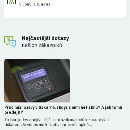
V úterý 11. 8. u vás
Nejčastější dotazy
našich zákazníků
Proč mizí barvy v tiskárně, i když s nimi netisknu? A jak tomu
předejít?
To jsou jedny z nejčastějších otázek majitelů inkoustových
tiskáren. Je vůbec možné, aby barevné náplně…