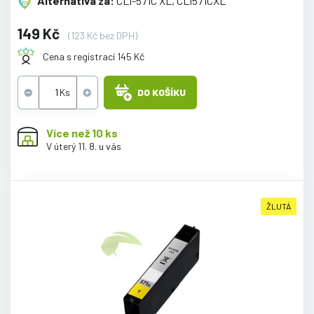
Alternativa za:
CLI-571C XL, CLI571CXL
149 Kč
(123 Kč bez DPH)
Cena s registrací 145 Kč
DO KOŠÍKU
Více než 10 ks
V úterý 11. 8. u vás
ŽLUTÁ