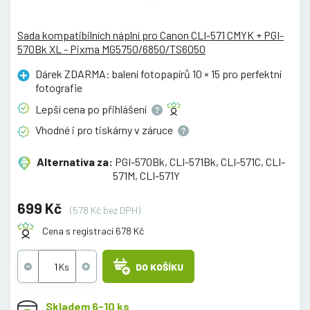
Sada kompatibilních náplní pro Canon CLI-571 CMYK + PGI-
570Bk XL - Pixma MG5750/6850/TS6050
Dárek ZDARMA: balení fotopapírů 10 × 15 pro perfektní
fotografie
Lepší cena po
přihlášení
Vhodné i pro tiskárny v
záruce
Alternativa za:
PGI-570Bk, CLI-571Bk, CLI-571C, CLI-
571M, CLI-571Y
699 Kč
(578 Kč bez DPH)
Cena s registrací 678 Kč
DO KOŠÍKU
Skladem 6-10 ks