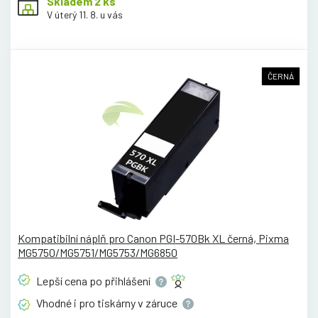
Skladem 2 ks
V úterý 11. 8. u vás
ČERNÁ
Kompatibilní náplň pro Canon PGI-570Bk XL černá, Pixma
MG5750/MG5751/MG5753/MG6850
Lepší cena po
přihlášení
Vhodné i pro tiskárny v
záruce