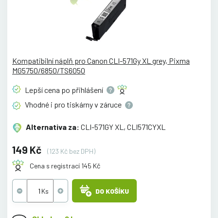
Kompatibilní náplň pro Canon CLI-571Gy XL grey, Pixma
MG5750/6850/TS6050
Lepší cena po
přihlášení
Vhodné i pro tiskárny v
záruce
Alternativa za:
CLI-571GY XL, CLI571CYXL
149 Kč
(123 Kč bez DPH)
Cena s registrací 145 Kč
DO KOŠÍKU