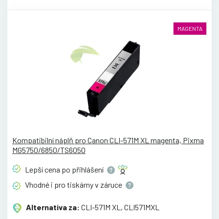
MAGENTA
Kompatibilní náplň pro Canon CLI-571M XL magenta, Pixma
MG5750/6850/TS6050
Lepší cena po
přihlášení
Vhodné i pro tiskárny v
záruce
Alternativa za:
CLI-571M XL, CLI571MXL