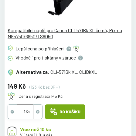
Kompatibilní náplň pro Canon CLI-571Bk XL černá, Pixma
MG5750/6850/TS6050
Lepší cena po
přihlášení
Vhodné i pro tiskárny v
záruce
Alternativa za:
CLI-571Bk XL, CLIBkXL
149 Kč
(123 Kč bez DPH)
Cena s registrací 145 Kč
DO KOŠÍKU
Více než 10 ks
V úterý 11. 8. u vás