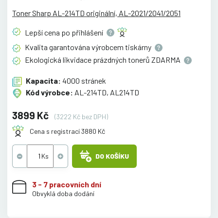
Toner Sharp AL-214TD originální, AL-2021/2041/2051
Lepší cena po
přihlášení
Kvalita garantována výrobcem
tiskárny
Ekologická likvidace prázdných tonerů
ZDARMA
Kapacita:
4000 stránek
Kód výrobce:
AL-214TD, AL214TD
3899 Kč
(3222 Kč bez DPH)
Cena s registrací 3880 Kč
DO KOŠÍKU
3 - 7 pracovních dní
Obvyklá doba dodání