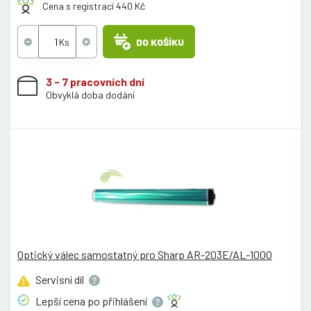
Cena s registrací 440 Kč
DO KOŠÍKU
3 - 7 pracovních dní
Obvyklá doba dodání
Optický válec samostatný pro Sharp AR-203E/AL-1000
Servisní
díl
Lepší cena po
přihlášení