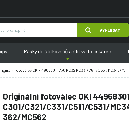
VYHLEDAT
čipy
Pásky do štítkovačů a štítky do tiskáren
riginální fotoválec OKI 44968301, C301/C321/C331/C511/C531/MC342/MC362/MC562
Originální fotoválec OKI 44968301
C301/C321/C331/C511/C531/MC
362/MC562