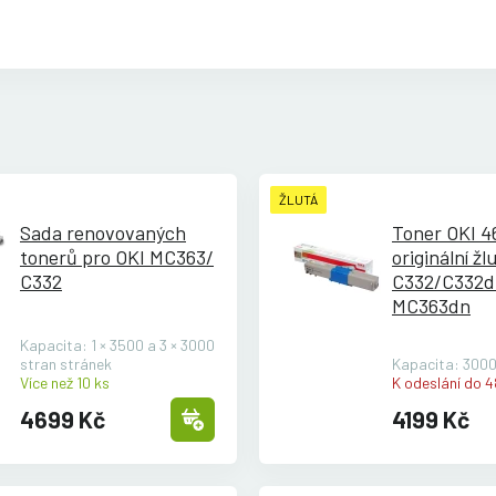
ŽLUTÁ
Sada renovovaných
Toner OKI 
tonerů pro OKI MC363/
originální žl
C332
C332/
C332d
MC363dn
Kapacita: 1 × 3500 a 3 × 3000
stran stránek
Kapacita: 3000
Více než 10 ks
K odeslání do 4
4699 Kč
4199 Kč