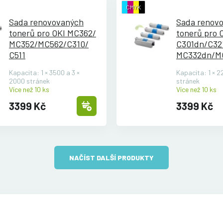
CMYK
Sada renovovaných
Sada renov
tonerů pro OKI MC362/
tonerů pro 
MC352/
MC562/
C310/
C301dn/
C32
C511
MC332dn/
M
CMYK
Kapacita: 1 × 3500 a 3 ×
Kapacita: 1 × 2
2000 stránek
stránek
Více než 10 ks
Více než 10 ks
3399 Kč
3399 Kč
NAČÍST DALŠÍ PRODUKTY