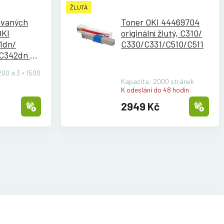
ŽLUTÁ
ovaných
Toner OKI 44469704
OKI
originální žlutý, C310/
1dn/
C330/
C331/
C510/
C511
C342dn -
200 a 3 × 1500
Kapacita: 2000 stránek
K odeslání do 48 hodin
2949 Kč