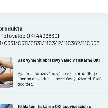
 produktu
í fotoválec OKI 44968301,
1/C331/C511/C531/MC342/MC362/MC562
Jak vyměnit obrazový válec v tiskárně OKI
Výměna obrazového válce v tiskárně OKI je
snadná a zvládne ji i nezkušený uživatel. Stačí
dodržet…
16 hlášení tiskáren OKI souvisejících s