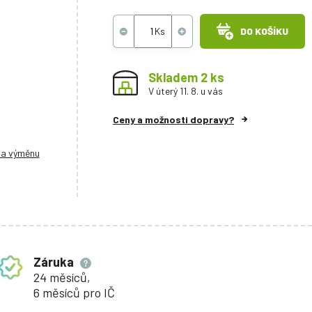
DO KOŠÍKU
Skladem 2 ks
V úterý 11. 8. u vás
Ceny a možnosti dopravy?
na výměnu
Záruka
24 měsíců,
6 měsíců pro IČ