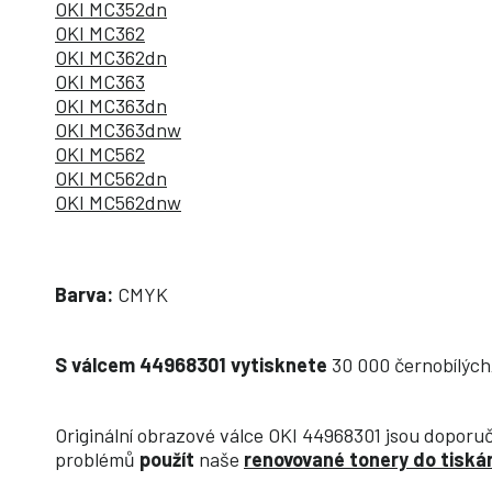
OKI MC352dn
OKI MC362
OKI MC362dn
OKI MC363
OKI MC363dn
OKI MC363dnw
OKI MC562
OKI MC562dn
OKI MC562dnw
Barva:
CMYK
S válcem 44968301 vytisknete
30 000 černobílých
Originální obrazové válce OKI 44968301 jsou doporuč
problémů
použít
naše
renovované tonery do tiská