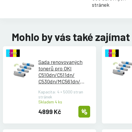
stránek
Mohlo by vás také zajímat
CMYK
CMYK
Sada renovovaných
tonerů pro OKI
C510dn/
C511dn/
C530dn/
MC561dn/
MC562
Kapacita: 4 × 5000 stran
stránek
Skladem 4 ks
4899 Kč