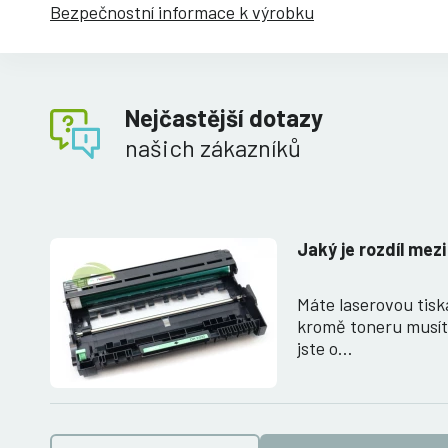
Bezpečnostní informace k výrobku
Nejčastější dotazy
našich zákazníků
Jaký je rozdíl mez
Máte laserovou tiská
kromě toneru musít
jste o…