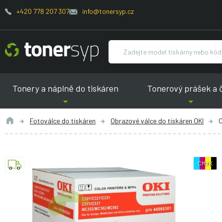
+420 778 207 307
info@tonersyp.cz
Tonery a náplně do tiskáren
Tonerový prášek a 
Fotoválce do tiskáren
Obrazové válce do tiskáren OKI
O
CMYK