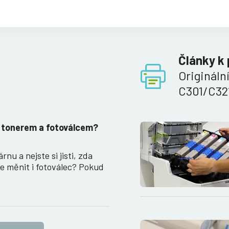
Články k
Origináln
C301/C32
i tonerem a fotoválcem?
rnu a nejste si jisti, zda
e měnit i fotoválec? Pokud