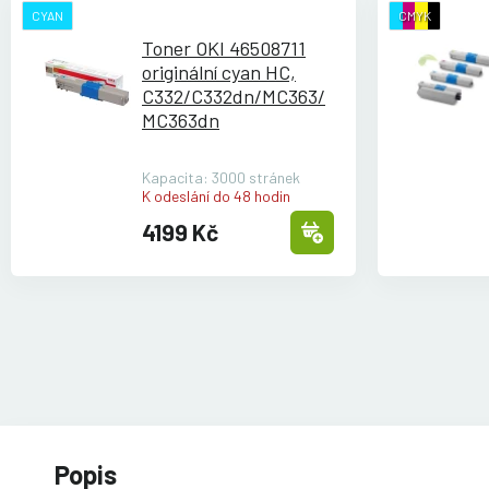
CYAN
CMYK
Toner OKI 46508711
originální cyan HC,
C332/
C332dn/
MC363/
MC363dn
Kapacita: 3000 stránek
K odeslání do 48 hodin
4199 Kč
Popis