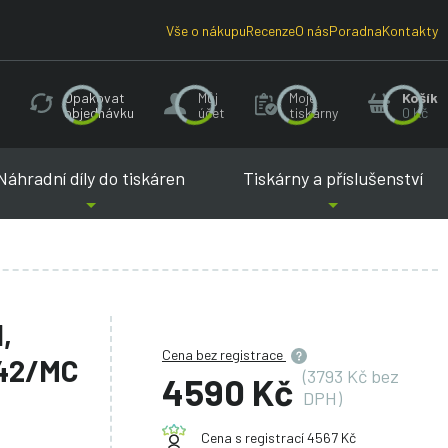
Vše o nákupu
Recenze
O nás
Poradna
Kontakty
Opakovat
Můj
Moje
Košík
objednávku
účet
tiskárny
0 Kč
Náhradní díly do tiskáren
Tiskárny a příslušenství
,
Cena bez registrace
342/MC
(3793 Kč bez
4590 Kč
DPH)
Cena s registrací 4567 Kč