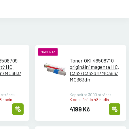
MAGENTA
46508709
Toner OKI 46508710
utý HC,
originální magenta HC,
n/
MC363/
C332/
C332dn/
MC363/
MC363dn
 stránek
Kapacita: 3000 stránek
8 hodin
K odeslání do 48 hodin
4199 Kč