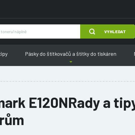
VYHLEDAT
čipy
Pásky do štítkovačů a štítky do tiskáren
ark E120NRady a tipy
erům