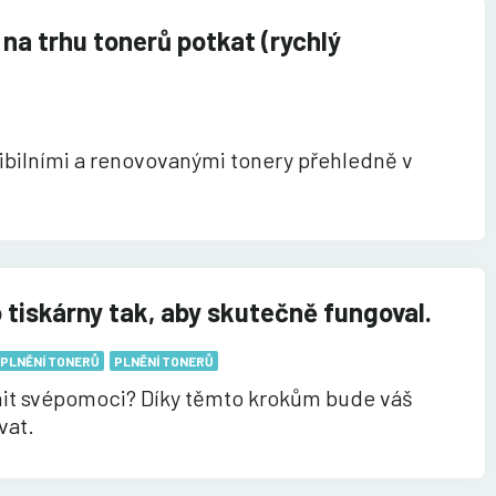
na trhu tonerů potkat (rychlý
ibilními a renovovanými tonery přehledně v
 tiskárny tak, aby skutečně fungoval.
 PLNĚNÍ TONERŮ
PLNĚNÍ TONERŮ
lnit svépomoci? Díky těmto krokům bude váš
vat.