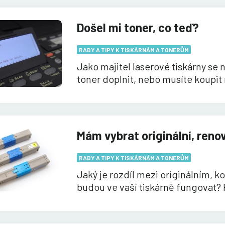
Došel mi toner, co teď?
RADY A TIPY K TISKÁRNÁM A TONERŮM
Jako majitel laserové tiskárny s
toner doplnit, nebo musíte koupit
Mám vybrat originální, renov
RADY A TIPY K TISKÁRNÁM A TONERŮM
Jaký je rozdíl mezi originálním, 
budou ve vaší tiskárně fungovat?