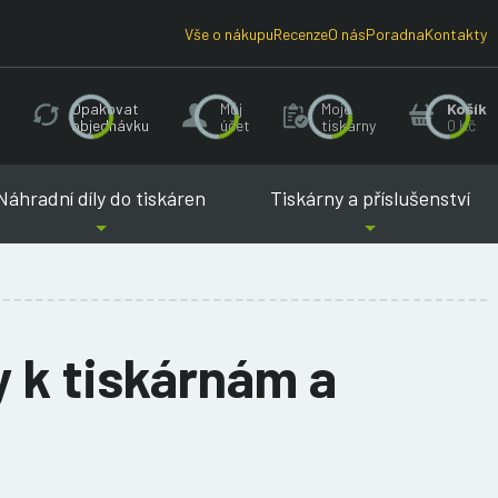
Vše o nákupu
Recenze
O nás
Poradna
Kontakty
Opakovat
Můj
Moje
Košík
objednávku
účet
tiskárny
0 Kč
Náhradní díly do tiskáren
Tiskárny a příslušenství
 k tiskárnám a