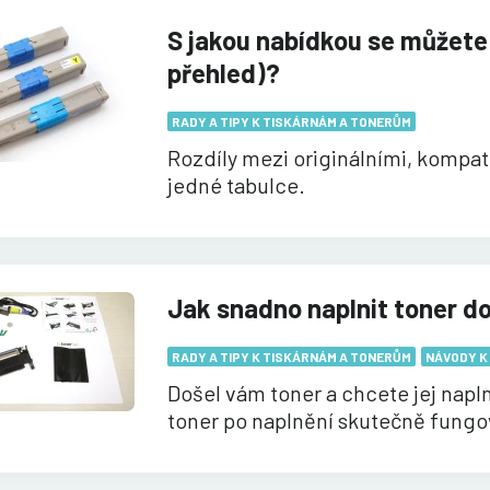
S jakou nabídkou se můžete 
přehled)?
RADY A TIPY K TISKÁRNÁM A TONERŮM
Rozdíly mezi originálními, kompat
jedné tabulce.
Jak snadno naplnit toner do
RADY A TIPY K TISKÁRNÁM A TONERŮM
NÁVODY K
Došel vám toner a chcete jej nap
toner po naplnění skutečně fungo