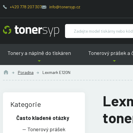
+420 778 207 307
info@tonersyp.cz
Tonery a náplně do tiskáren
Tonerový prášek a 
Poradna
Lexmark E120N
Lexm
Kategorie
ton
Často kladené otázky
Tonerový prášek