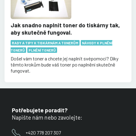
Jak snadno naplnit toner do tiskárny tak,
aby skutečně fungoval.
RADY A TIPY K TISKÁRNÁM A TONERŮM
NÁVODY K PLNĚNÍ
TONERŮ
PLNĚNÍ TONERŮ
Došel vám toner a chcete jej naplnit svépomoci? Díky
těmto krokům bude váš toner po naplnění skutečně
fungovat.
Potřebujete poradit?
Napište nám nebo zavolejte:
+420 778 207 307