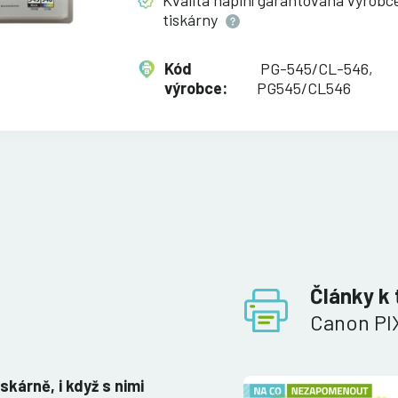
Kvalita náplní garantována výrob
tiskárny
Kód
PG-545/CL-546,
výrobce:
PG545/CL546
Články k 
Canon PI
iskárně, i když s nimi