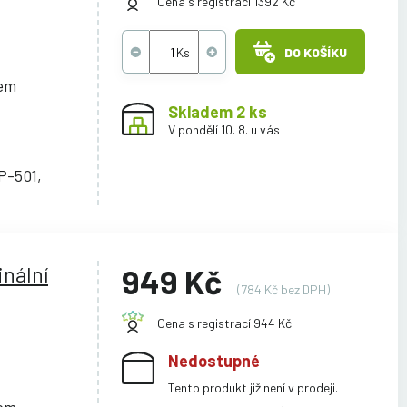
Cena s registrací 1392 Kč
DO KOŠÍKU
cem
Skladem 2 ks
V pondělí 10. 8. u vás
P-501,
nální
949 Kč
(784 Kč bez DPH)
Cena s registrací 944 Kč
Nedostupné
Tento produkt již není v prodeji.