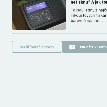
netisknu? A jak to
To jsou jedny z nejč
inkoustových tiská
barevné náplně…
DALŠÍ ČASTÉ DOTAZY
POLOŽIT VLASTN