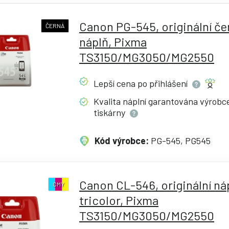
Canon PG-545, originální če
ČERNÁ
náplň, Pixma
TS3150/MG3050/MG2550
Lepší cena po
přihlášení
Kvalita náplní garantována výrob
tiskárny
Kód výrobce:
PG-545, PG545
Canon CL-546, originální ná
CMY
tricolor, Pixma
TS3150/MG3050/MG2550