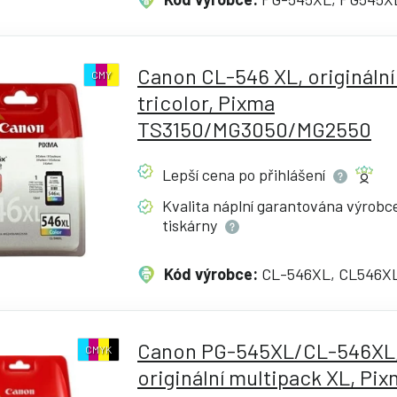
Canon CL-546 XL, originální
CMY
tricolor, Pixma
TS3150/MG3050/MG2550
Lepší cena po
přihlášení
Kvalita náplní garantována výrob
tiskárny
Kód výrobce:
CL-546XL, CL546X
Canon PG-545XL/CL-546XL
CMYK
originální multipack XL, Pi