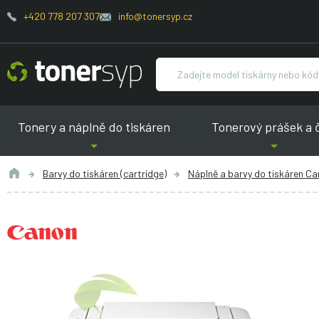
+420 778 207 307
info@tonersyp.cz
Tonery a náplně do tiskáren
Tonerový prášek a 
Barvy do tiskáren (cartridge)
Náplně a barvy do tiskáren C