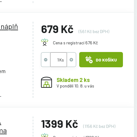
 náplň
679 Kč
(561 Kč bez DPH)
Cena s registrací 676 Kč
DO KOŠÍKU
cem
Skladem 2 ks
V pondělí 10. 8. u vás
L
,
1399 Kč
(1156 Kč bez DPH)
xma