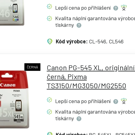
Lepší cena po
přihlášení
Kvalita náplní garantována výrob
tiskárny
Kód výrobce:
CL-546, CL546
Canon PG-545 XL, originální
ČERNÁ
černá, Pixma
TS3150/MG3050/MG2550
Lepší cena po
přihlášení
Kvalita náplní garantována výrob
tiskárny
Kód výrobce:
PG-545XL, PG545X