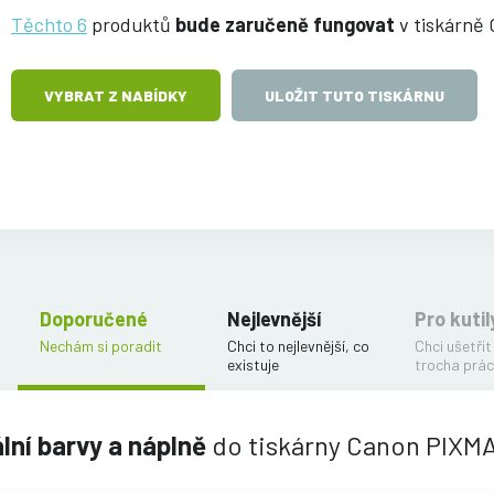
Těchto 6
produktů
bude zaručeně fungovat
v tiskárně
VYBRAT Z NABÍDKY
ULOŽIT TUTO TISKÁRNU
Doporučené
Nejlevnější
Pro kutil
Nechám si poradit
Chci to nejlevnější, co
Chci ušetřit
existuje
trocha prác
ální barvy a náplně
do tiskárny Canon PIXM