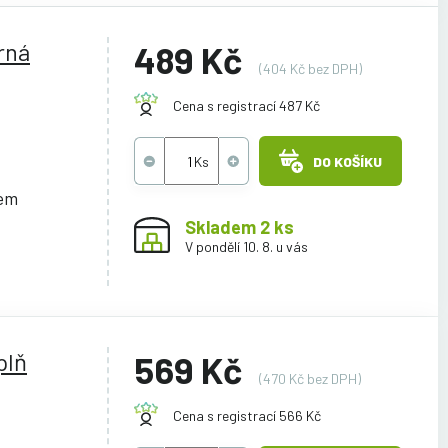
rná
489 Kč
(404 Kč bez DPH)
Cena s registrací 487 Kč
DO KOŠÍKU
cem
Skladem 2 ks
V pondělí 10. 8. u vás
plň
569 Kč
(470 Kč bez DPH)
Cena s registrací 566 Kč