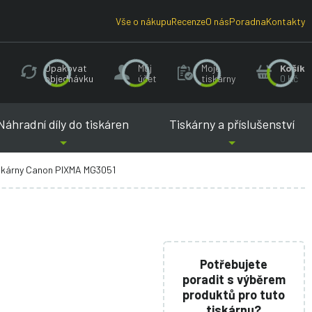
Vše o nákupu
Recenze
O nás
Poradna
Kontakty
Opakovat
Můj
Moje
Košík
objednávku
účet
tiskárny
0 Kč
Náhradní díly do tiskáren
Tiskárny a příslušenství
iskárny Canon PIXMA MG3051
Potřebujete
poradit s výběrem
produktů pro tuto
tiskárnu?