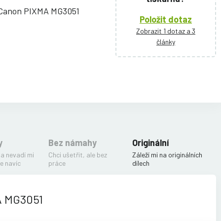
 Canon PIXMA MG3051
Položit dotaz
Zobrazit 1 dotaz a 3
články
y
Bez námahy
Originální
 a nevadí mi
Chci ušetřit, ale bez
Záleží mi na originálních
e navíc
práce
dílech
A MG3051