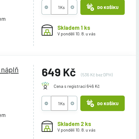
DO KOŠÍKU
cem
Skladem 1 ks
V pondělí 10. 8. u vás
 náplň
649 Kč
(536 Kč bez DPH)
Cena s registrací 646 Kč
DO KOŠÍKU
cem
Skladem 2 ks
V pondělí 10. 8. u vás
L