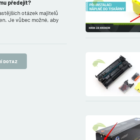
mu předejít?
astějších otázek majitelů
ren. Je vůbec možné, aby
Í DOTAZ