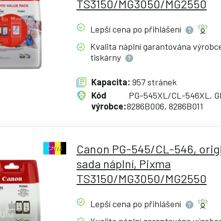
TS3150/MG3050/MG2550
Lepší cena po
přihlášení
Kvalita náplní garantována výrob
tiskárny
Kapacita:
957 stránek
Kód
PG-545XL/CL-546XL, G
výrobce:
8286B006, 8286B011
Canon PG-545/CL-546, origi
CMYK
sada náplní, Pixma
TS3150/MG3050/MG2550
Lepší cena po
přihlášení