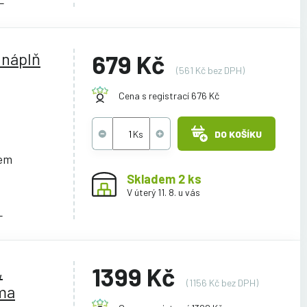
 náplň
679 Kč
(561 Kč bez DPH)
Cena s registrací 676 Kč
DO KOŠÍKU
cem
Skladem 2 ks
V úterý 11. 8. u vás
L
,
1399 Kč
(1156 Kč bez DPH)
xma