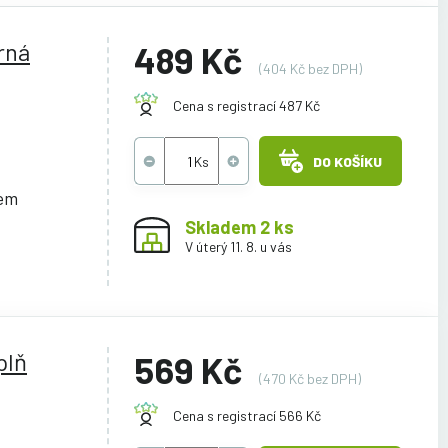
rná
489 Kč
(404 Kč bez DPH)
Cena s registrací 487 Kč
DO KOŠÍKU
cem
Skladem 2 ks
V úterý 11. 8. u vás
plň
569 Kč
(470 Kč bez DPH)
Cena s registrací 566 Kč