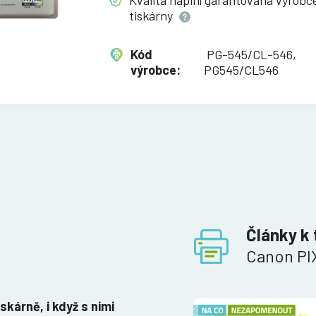
Kvalita náplní garantována výrob
tiskárny
Kód
PG-545/CL-546,
výrobce:
PG545/CL546
Články k 
Canon P
iskárně, i když s nimi