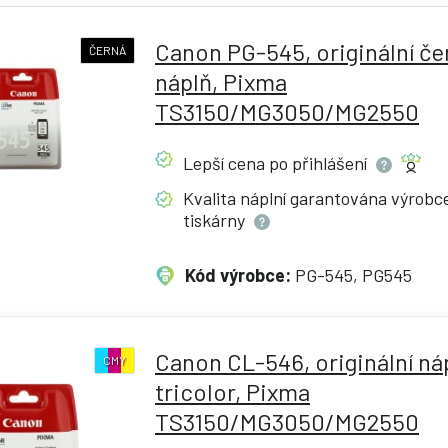
Canon PG-545, originální če
ČERNÁ
náplň, Pixma
TS3150/MG3050/MG2550
Lepší cena po
přihlášení
Kvalita náplní garantována výrob
tiskárny
Kód výrobce:
PG-545, PG545
Canon CL-546, originální ná
CMY
tricolor, Pixma
TS3150/MG3050/MG2550