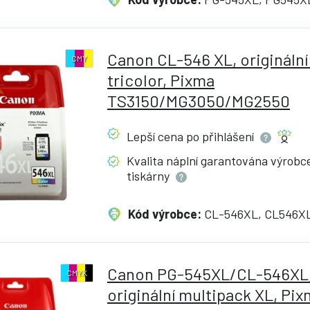
Canon CL-546 XL, originální
CMY
tricolor, Pixma
TS3150/MG3050/MG2550
Lepší cena po
přihlášení
Kvalita náplní garantována výrob
tiskárny
Kód výrobce:
CL-546XL, CL546X
Canon PG-545XL/CL-546XL
CMYK
originální multipack XL, Pi