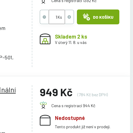
Cena s registrací 1392 Kč
DO KOŠÍKU
cem
Skladem 2 ks
V úterý 11. 8. u vás
P-501,
nální
949 Kč
(784 Kč bez DPH)
Cena s registrací 944 Kč
Nedostupné
Tento produkt již není v prodeji.