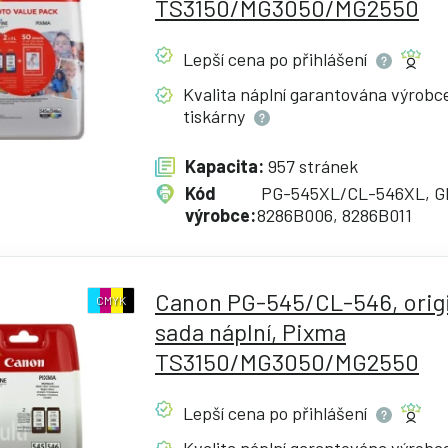
TS3150/MG3050/MG2550
Lepší cena po
přihlášení
Kvalita náplní garantována výrob
tiskárny
Kapacita:
957 stránek
Kód
PG-545XL/CL-546XL, G
výrobce:
8286B006, 8286B011
Canon PG-545/CL-546, origi
CMYK
sada náplní, Pixma
TS3150/MG3050/MG2550
Lepší cena po
přihlášení