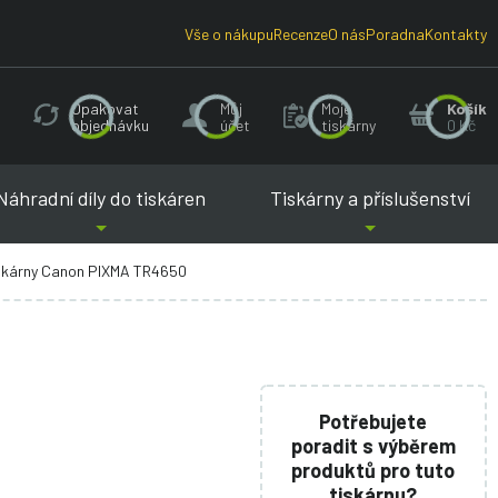
Vše o nákupu
Recenze
O nás
Poradna
Kontakty
Opakovat
Můj
Moje
Košík
objednávku
účet
tiskárny
0 Kč
Náhradní díly do tiskáren
Tiskárny a příslušenství
iskárny Canon PIXMA TR4650
Potřebujete
poradit s výběrem
produktů pro tuto
tiskárnu?