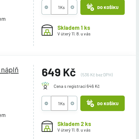
DO KOŠÍKU
cem
Skladem 1 ks
V úterý 11. 8. u vás
 náplň
649 Kč
(536 Kč bez DPH)
Cena s registrací 646 Kč
DO KOŠÍKU
cem
Skladem 2 ks
V úterý 11. 8. u vás
L