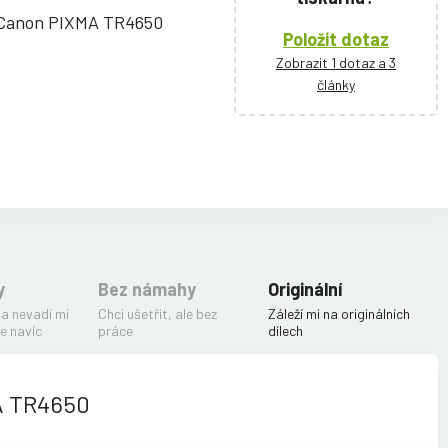
 Canon PIXMA TR4650
Položit dotaz
Zobrazit 1 dotaz a 3
články
y
Bez námahy
Originální
 a nevadí mi
Chci ušetřit, ale bez
Záleží mi na originálních
e navíc
práce
dílech
A TR4650