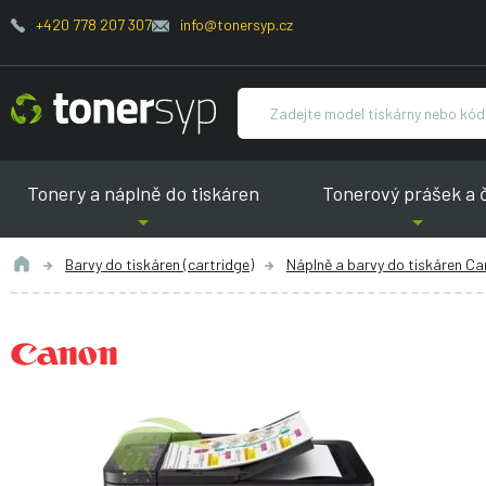
+420 778 207 307
info@tonersyp.cz
Tonery a náplně do tiskáren
Tonerový prášek a 
Barvy do tiskáren (cartridge)
Náplně a barvy do tiskáren C