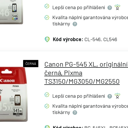
Lepší cena po
přihlášení
Kvalita náplní garantována výrob
tiskárny
Kód výrobce:
CL-546, CL546
Canon PG-545 XL, originální
ČERNÁ
černá, Pixma
TS3150/MG3050/MG2550
Lepší cena po
přihlášení
Kvalita náplní garantována výrob
tiskárny
Kód výrobce:
PG-545XL, PG545X