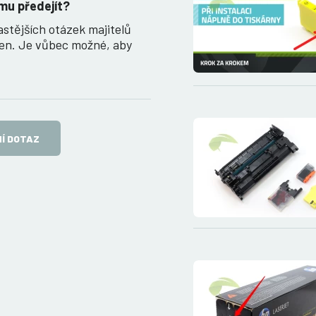
mu předejít?
astějších otázek majitelů
ren. Je vůbec možné, aby
Í DOTAZ