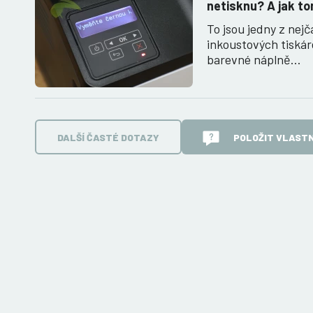
netisknu? A jak to
To jsou jedny z nejč
inkoustových tiská
barevné náplně…
DALŠÍ ČASTÉ DOTAZY
POLOŽIT VLASTN