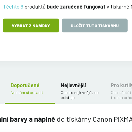
Těchto 6
produktů
bude zaručeně fungovat
v tiskárně
VYBRAT Z NABÍDKY
ULOŽIT TUTO TISKÁRNU
Doporučené
Nejlevnější
Pro kutil
Nechám si poradit
Chci to nejlevnější, co
Chci ušetřit
existuje
trocha prác
ální barvy a náplně
do tiskárny Canon PIXM