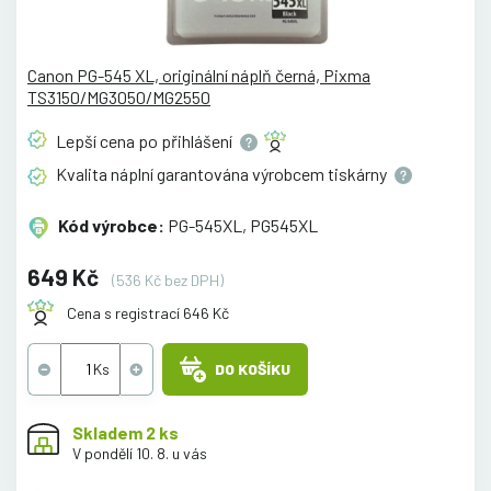
Canon PG-545 XL, originální náplň černá, Pixma
TS3150/MG3050/MG2550
Lepší cena po
přihlášení
Kvalita náplní garantována výrobcem
tiskárny
Kód výrobce:
PG-545XL, PG545XL
649 Kč
(536 Kč bez DPH)
Cena s registrací 646 Kč
DO KOŠÍKU
Skladem 2 ks
V pondělí 10. 8. u vás