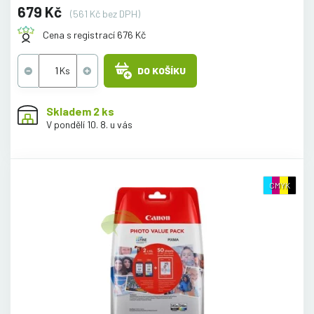
679 Kč
(561 Kč bez DPH)
Cena s registrací 676 Kč
DO KOŠÍKU
Skladem 2 ks
V pondělí 10. 8. u vás
CMYK