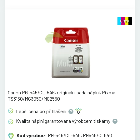
CMYK
Canon PG-545/CL-546, originální sada náplní, Pixma
TS3150/MG3050/MG2550
Lepší cena po
přihlášení
Kvalita náplní garantována výrobcem
tiskárny
Kód výrobce:
PG-545/CL-546, PG545/CL546