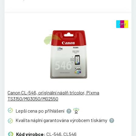
CMY
Canon CL-546, originální náplň tricolor, Pixma
TS3150/MG3050/MG2550
Lepší cena po
přihlášení
Kvalita náplní garantována výrobcem
tiskárny
Kód výrobce:
CL-546, CL546