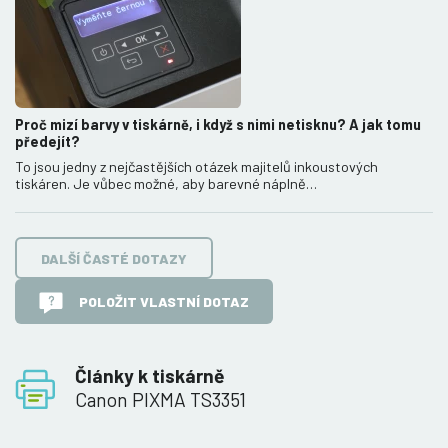
Proč mizí barvy v tiskárně, i když s nimi netisknu? A jak tomu
předejít?
To jsou jedny z nejčastějších otázek majitelů inkoustových
tiskáren. Je vůbec možné, aby barevné náplně…
DALŠÍ ČASTÉ DOTAZY
POLOŽIT VLASTNÍ DOTAZ
Články k tiskárně
Canon PIXMA TS3351