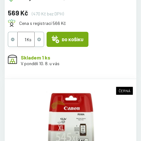
569 Kč
(470 Kč bez DPH)
Cena s registrací 566 Kč
DO KOŠÍKU
Skladem 1 ks
V pondělí 10. 8. u vás
ČERNÁ