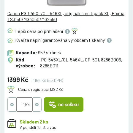
Canon PG-545XL/CL-546XL, originální multipack XL, Pixma
TS3150/MG3050/MG2550
Lepší cena po
přihlášení
Kvalita náplní garantována výrobcem
tiskárny
Kapacita:
957 stránek
Kód
PG-545XL/CL-546XL, GP-501, 8286B006,
výrobce:
8286B011
1399 Kč
(1156 Kč bez DPH)
Cena s registrací 1392 Kč
DO KOŠÍKU
Skladem 2 ks
V pondělí 10. 8. u vás