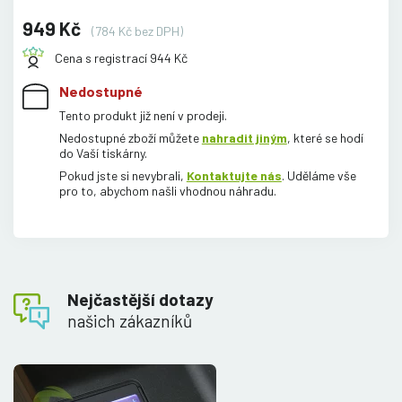
949 Kč
(784 Kč bez DPH)
Cena s registrací 944 Kč
Nedostupné
Tento produkt již není v prodeji.
Nedostupné zboží můžete
nahradit jiným
, které se hodí
do Vaší tiskárny.
Pokud jste si nevybrali,
Kontaktujte nás
. Uděláme vše
pro to, abychom našli vhodnou náhradu.
Nejčastější dotazy
našich zákazníků