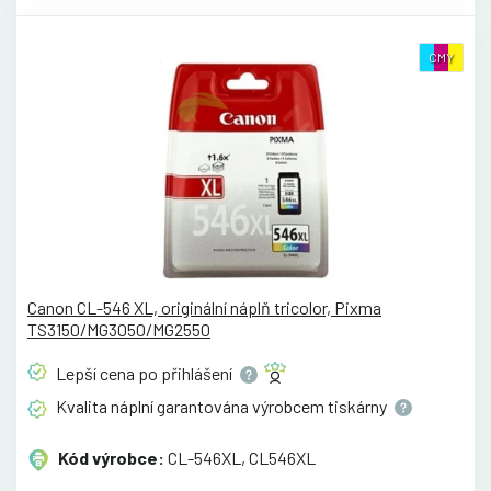
CMY
Canon CL-546 XL, originální náplň tricolor, Pixma
TS3150/MG3050/MG2550
Lepší cena po
přihlášení
Kvalita náplní garantována výrobcem
tiskárny
Kód výrobce:
CL-546XL, CL546XL