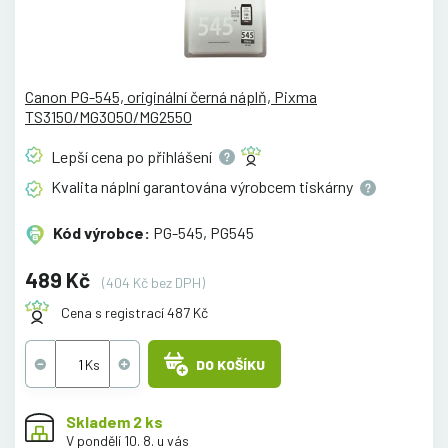
Canon PG-545, originální černá náplň, Pixma
TS3150/MG3050/MG2550
Lepší cena po
přihlášení
Kvalita náplní garantována výrobcem
tiskárny
Kód výrobce:
PG-545, PG545
489 Kč
(404 Kč bez DPH)
Cena s registrací 487 Kč
DO KOŠÍKU
Skladem 2 ks
V pondělí 10. 8. u vás